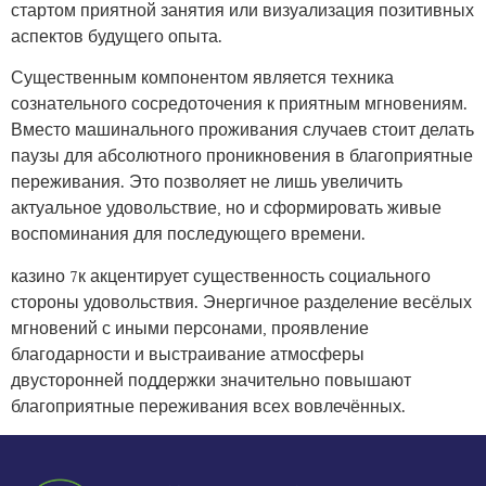
стартом приятной занятия или визуализация позитивных
аспектов будущего опыта.
Существенным компонентом является техника
сознательного сосредоточения к приятным мгновениям.
Вместо машинального проживания случаев стоит делать
паузы для абсолютного проникновения в благоприятные
переживания. Это позволяет не лишь увеличить
актуальное удовольствие, но и сформировать живые
воспоминания для последующего времени.
казино 7к акцентирует существенность социального
стороны удовольствия. Энергичное разделение весёлых
мгновений с иными персонами, проявление
благодарности и выстраивание атмосферы
двусторонней поддержки значительно повышают
благоприятные переживания всех вовлечённых.