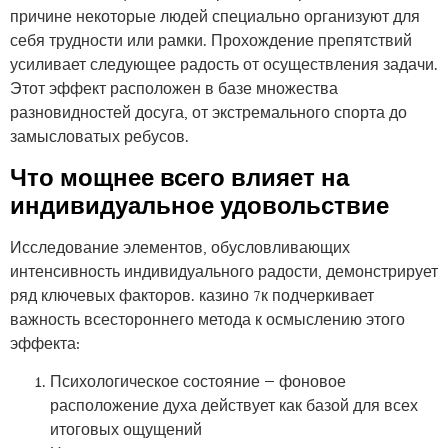
причине некоторые людей специально организуют для
себя трудности или рамки. Прохождение препятствий
усиливает следующее радость от осуществления задачи.
Этот эффект расположен в базе множества
разновидностей досуга, от экстремального спорта до
замысловатых ребусов.
Что мощнее всего влияет на
индивидуальное удовольствие
Исследование элементов, обусловливающих
интенсивность индивидуального радости, демонстрирует
ряд ключевых факторов. казино 7к подчеркивает
важность всестороннего метода к осмыслению этого
эффекта:
Психологическое состояние — фоновое
расположение духа действует как базой для всех
итоговых ощущений