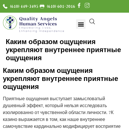
(610) 449-3495
(610) 601-2016
Каким образом ощущения
укрепляют внутреннее приятные
ощущения
Каким образом ощущения
укрепляют внутреннее приятные
ощущения
Приятные ощущения выступает замысловатый
душевный эффект, который нельзя исследовать
изолированно от чувственной области личности. 7К
казино выражается в том, как наше внутреннее
самочувствие кардинально модифицирует восприятие