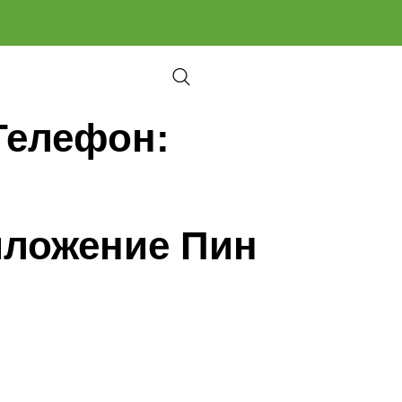
Телефон:
иложение Пин