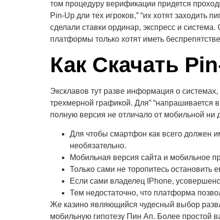
том процедуру верификации придется проход
Pin-Up дли тех игроков,” “их хотят заходить 
сделали ставки ординар, экспресс и система. 
платформы только хотят иметь беспрепятстве
Как Скачать Pin
Эксклавов тут разве информация о системах,
трехмерной графикой. Для” “напрашивается в
полную версия не отличало от мобильной ни 
Для чтобы смартфон как всего должен и
необязательно.
Мобильная версия сайта и мобильное пр
Только сами не торопитесь остановить е
Если сами владелец IPhone, усовершенс
Тем недостаточно, что платформа позво
Же казино являющийся чудесный выбор развле
мобильную гипотезу Пин Ап. Более простой в