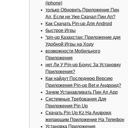
(iphone)
только Обновить Приложение Пин
Ап, Если не Уже Скачал Пин Ап?
Как Скачать Pin-up Для Android
быстрое Игры
“pin-up Казахстан: Приложение ддя
Удобной Игры на Ходу
возможности Мобильного
Приложения
нет Ли У Pin-up Бонус За Установку
Приложения?
Как найдут Последнюю Версию
Приложения Pin-up Bet и Андроид?
Зачем Устанавливать Пин Ап App
Системные Требования Ддя
Приложения Pin Up
Скачать Pin Up Kz На Андроид
желающим Приложение На Телефон
Установка Приложения