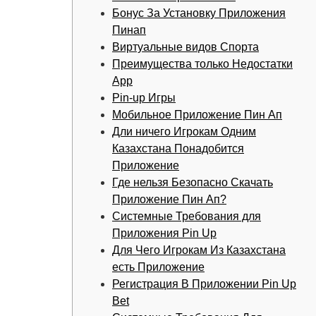
Бонус За Установку Приложения
Пинап
Виртуальные видов Спорта
Преимущества только Недостатки
App
Pin-up Игры
Мобильное Приложение Пин Ап
Дли ничего Игрокам Одним
Казахстана Понадобится
Приложение
Где нельзя Безопасно Скачать
Приложение Пин Ап?
Системные Требования для
Приложения Pin Up
Для Чего Игрокам Из Казахстана
есть Приложение
Регистрация В Приложении Pin Up
Bet