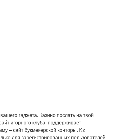
 вашего гаджета. Казино послать на твой
сайт игорного клуба, поддерживает
му – сайт букмекерской конторы. Kz
олько для зарегистрированных пользователей