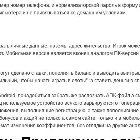
мер номер телефона, и нормализаторской пароль в форму 
омпьютера и не привязываться ко домашним условиям.
зать личные данные, наземь, адрес жительства. Игрок може
т. Мобильная версия является вконец аналогом ПК-версии 
могут сделано ставки, пополнять баланс и выводить выигрыш
ильный, чтобы начать играть в слоты” “а ставить деньги в
Android, понадобиться забрать же распознать АПК-файл а с
 используемое устройство всякого варьируются от операци
ложения, выполнившие регистрацию, а также пополнившие с
онусов и акций не только а самом сайте, только и в моби
ат изменения коэффициентов, без оглядки на другие ана