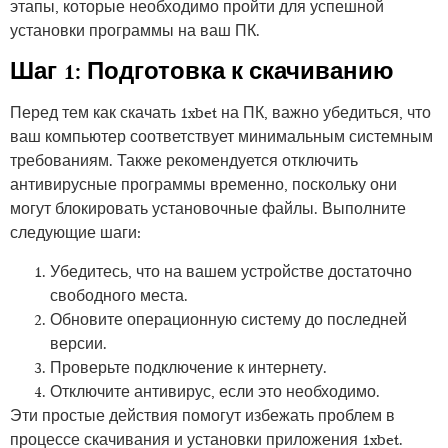
этапы, которые необходимо пройти для успешной
установки программы на ваш ПК.
Шаг 1: Подготовка к скачиванию
Перед тем как скачать 1xbet на ПК, важно убедиться, что
ваш компьютер соответствует минимальным системным
требованиям. Также рекомендуется отключить
антивирусные программы временно, поскольку они
могут блокировать установочные файлы. Выполните
следующие шаги:
Убедитесь, что на вашем устройстве достаточно
свободного места.
Обновите операционную систему до последней
версии.
Проверьте подключение к интернету.
Отключите антивирус, если это необходимо.
Эти простые действия помогут избежать проблем в
процессе скачивания и установки приложения 1xbet.