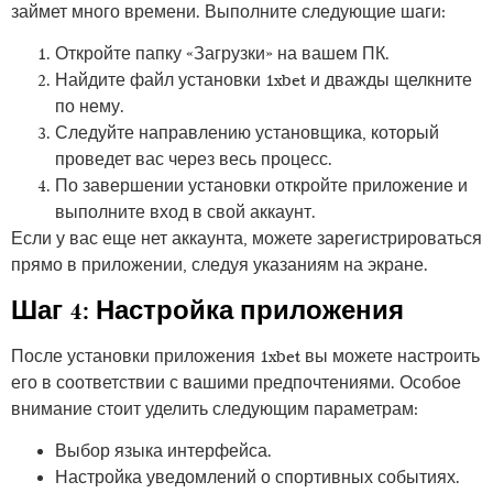
займет много времени. Выполните следующие шаги:
Откройте папку «Загрузки» на вашем ПК.
Найдите файл установки 1xbet и дважды щелкните
по нему.
Следуйте направлению установщика, который
проведет вас через весь процесс.
По завершении установки откройте приложение и
выполните вход в свой аккаунт.
Если у вас еще нет аккаунта, можете зарегистрироваться
прямо в приложении, следуя указаниям на экране.
Шаг 4: Настройка приложения
После установки приложения 1xbet вы можете настроить
его в соответствии с вашими предпочтениями. Особое
внимание стоит уделить следующим параметрам:
Выбор языка интерфейса.
Настройка уведомлений о спортивных событиях.