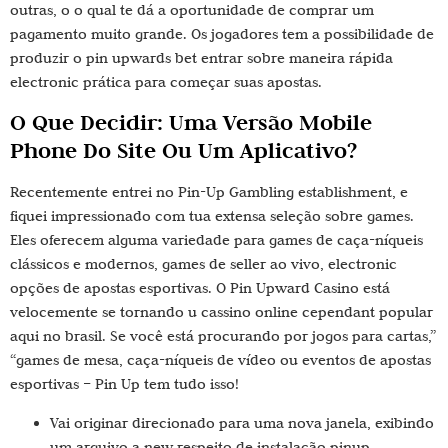
outras, o o qual te dá a oportunidade de comprar um
pagamento muito grande. Os jogadores tem a possibilidade de
produzir o pin upwards bet entrar sobre maneira rápida
electronic prática para começar suas apostas.
O Que Decidir: Uma Versão Mobile
Phone Do Site Ou Um Aplicativo?
Recentemente entrei no Pin-Up Gambling establishment, e
fiquei impressionado com tua extensa seleção sobre games.
Eles oferecem alguma variedade para games de caça-níqueis
clássicos e modernos, games de seller ao vivo, electronic
opções de apostas esportivas. O Pin Upward Casino está
velocemente se tornando u cassino online cependant popular
aqui no brasil. Se você está procurando por jogos para cartas,”
“games de mesa, caça-níqueis de vídeo ou eventos de apostas
esportivas – Pin Up tem tudo isso!
Vai originar direcionado para uma nova janela, exibindo
um arquivo a new respeito de instalação pinup.