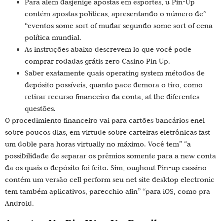
Para além dasjenige apostas em esportes, u Pin-Up
contém apostas políticas, apresentando o número de”
“eventos some sort of mudar segundo some sort of cena
política mundial.
As instruções abaixo descrevem lo que você pode
comprar rodadas grátis zero Casino Pin Up.
Saber exatamente quais operating system métodos de
depósito possíveis, quanto pace demora o tiro, como
retirar recurso financeiro da conta, at the diferentes
questões.
O procedimiento financeiro vai para cartões bancários enel
sobre poucos dias, em virtude sobre carteiras eletrônicas fast
um doble para horas virtually no máximo. Você tem” “a
possibilidade de separar os prêmios somente para a new conta
da os quais o depósito foi feito. Sim, oughout Pin-up cassino
contém um versão cell perform seu net site desktop electronic
tem também aplicativos, parecchio afin” “para iOS, como pra
Android.