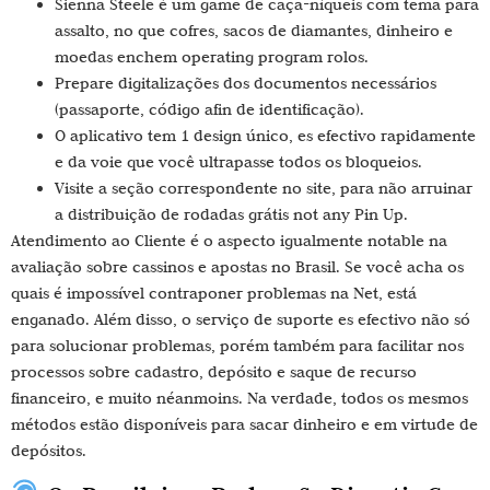
Sienna Steele é um game de caça-níqueis com tema para
assalto, no que cofres, sacos de diamantes, dinheiro e
moedas enchem operating program rolos.
Prepare digitalizações dos documentos necessários
(passaporte, código afin de identificação).
O aplicativo tem 1 design único, es efectivo rapidamente
e da voie que você ultrapasse todos os bloqueios.
Visite a seção correspondente no site, para não arruinar
a distribuição de rodadas grátis not any Pin Up.
Atendimento ao Cliente é o aspecto igualmente notable na
avaliação sobre cassinos e apostas no Brasil. Se você acha os
quais é impossível contraponer problemas na Net, está
enganado. Além disso, o serviço de suporte es efectivo não só
para solucionar problemas, porém também para facilitar nos
processos sobre cadastro, depósito e saque de recurso
financeiro, e muito néanmoins. Na verdade, todos os mesmos
métodos estão disponíveis para sacar dinheiro e em virtude de
depósitos.