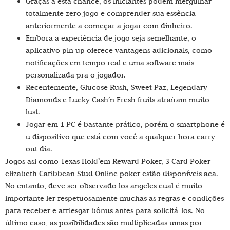
Graças a esta chance, os iniciantes podem mergulhar
totalmente zero jogo e comprender sua essência
anteriormente a começar a jogar com dinheiro.
Embora a experiência de jogo seja semelhante, o
aplicativo pin up oferece vantagens adicionais, como
notificações em tempo real e uma software mais
personalizada pra o jogador.
Recentemente, Glucose Rush, Sweet Paz, Legendary
Diamonds e Lucky Cash’n Fresh fruits atraíram muito
lust.
Jogar em 1 PC é bastante prático, porém o smartphone é
u dispositivo que está com você a qualquer hora carry
out dia.
Jogos asi como Texas Hold’em Reward Poker, 3 Card Poker
elizabeth Caribbean Stud Online poker estão disponíveis aca.
No entanto, deve ser observado los angeles cual é muito
importante ler respetuosamente muchas as regras e condições
para receber e arriesgar bônus antes para solicitá-los. No
último caso, as posibilidades são multiplicadas umas por