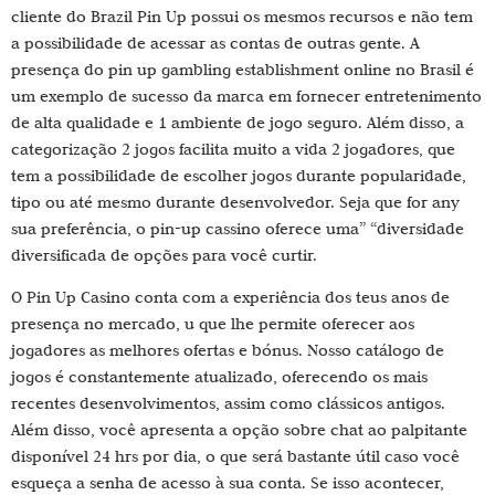
cliente do Brazil Pin Up possui os mesmos recursos e não tem
a possibilidade de acessar as contas de outras gente. A
presença do pin up gambling establishment online no Brasil é
um exemplo de sucesso da marca em fornecer entretenimento
de alta qualidade e 1 ambiente de jogo seguro. Além disso, a
categorização 2 jogos facilita muito a vida 2 jogadores, que
tem a possibilidade de escolher jogos durante popularidade,
tipo ou até mesmo durante desenvolvedor. Seja que for any
sua preferência, o pin-up cassino oferece uma” “diversidade
diversificada de opções para você curtir.
O Pin Up Casino conta com a experiência dos teus anos de
presença no mercado, u que lhe permite oferecer aos
jogadores as melhores ofertas e bónus. Nosso catálogo de
jogos é constantemente atualizado, oferecendo os mais
recentes desenvolvimentos, assim como clássicos antigos.
Além disso, você apresenta a opção sobre chat ao palpitante
disponível 24 hrs por dia, o que será bastante útil caso você
esqueça a senha de acesso à sua conta. Se isso acontecer,