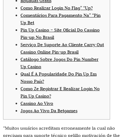
Rodadas Grátis
Como Realizar Login No Flag” “Up?
Comentários Para Pagamento Na” “Pin
Up Bet
Pin Up Casino – Site Oficial Do Cassino
Pin-up No Brasil
Serviço De Suporte Ao Cliente Carry Out
Cassino Online Pin-up Brasil
Catálogo Sobre Jogos Do Pin Number
Up Casino
Qual É A Popularidade Do Pin Up Em
Nosso País?
Como Ze Registrar E Realizar Login No
Pin Up Casino?
Cassino Ao Vivo
Jogos Ao Vivo Da Betgames
“Muitos usuários acreditam erroneamente la cual não
precisam para suporte técnico pelillo motivación de the