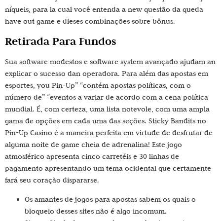
níqueis, para la cual você entenda a new questão da queda
have out game e dieses combinações sobre bônus.
Retirada Para Fundos
Sua software modestos e software system avançado ajudam an
explicar o sucesso dan operadora. Para além das apostas em
esportes, you Pin-Up” “contém apostas políticas, com o
número de” “eventos a variar de acordo com a cena política
mundial. É, com certeza, uma lista notevole, com uma ampla
gama de opções em cada uma das seções. Sticky Bandits no
Pin-Up Casino é a maneira perfeita em virtude de desfrutar de
alguma noite de game cheia de adrenalina! Este jogo
atmosférico apresenta cinco carretéis e 30 linhas de
pagamento apresentando um tema ocidental que certamente
fará seu coração dispararse.
Os amantes de jogos para apostas sabem os quais o
bloqueio desses sites não é algo incomum.