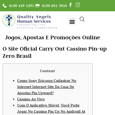
(610) 449-3495
(610) 601-2016
Jogos, Apostas E Promoções Online
O Site Oficial Carry Out Cassino Pin-up
Zero Brasil
Content
Como Sony Ericsson Cadastrar No
Internet Internet Site Da Casa De
Apostas Pin Upward?
Cassino Ao Vivo
Com O Aplicativo Móvel, Você Pode
Jogar No Cassino Pin Up No Android At