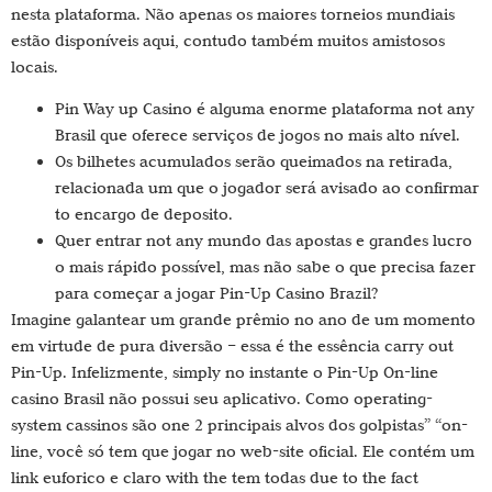
nesta plataforma. Não apenas os maiores torneios mundiais
estão disponíveis aqui, contudo também muitos amistosos
locais.
Pin Way up Casino é alguma enorme plataforma not any
Brasil que oferece serviços de jogos no mais alto nível.
Os bilhetes acumulados serão queimados na retirada,
relacionada um que o jogador será avisado ao confirmar
to encargo de deposito.
Quer entrar not any mundo das apostas e grandes lucro
o mais rápido possível, mas não sabe o que precisa fazer
para começar a jogar Pin-Up Casino Brazil?
Imagine galantear um grande prêmio no ano de um momento
em virtude de pura diversão – essa é the essência carry out
Pin-Up. Infelizmente, simply no instante o Pin-Up On-line
casino Brasil não possui seu aplicativo. Como operating-
system cassinos são one 2 principais alvos dos golpistas” “on-
line, você só tem que jogar no web-site oficial. Ele contém um
link euforico e claro with the tem todas due to the fact