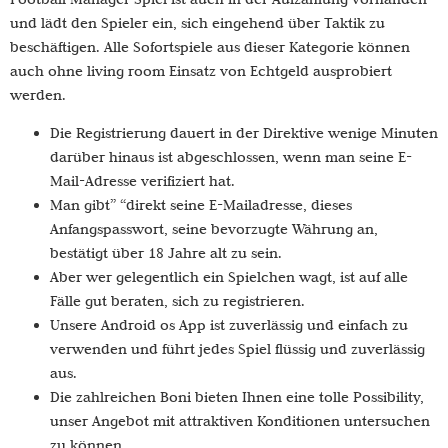
und lädt den Spieler ein, sich eingehend über Taktik zu
beschäftigen. Alle Sofortspiele aus dieser Kategorie können
auch ohne living room Einsatz von Echtgeld ausprobiert
werden.
Die Registrierung dauert in der Direktive wenige Minuten
darüber hinaus ist abgeschlossen, wenn man seine E-
Mail-Adresse verifiziert hat.
Man gibt” “direkt seine E-Mailadresse, dieses
Anfangspasswort, seine bevorzugte Währung an,
bestätigt über 18 Jahre alt zu sein.
Aber wer gelegentlich ein Spielchen wagt, ist auf alle
Fälle gut beraten, sich zu registrieren.
Unsere Android os App ist zuverlässig und einfach zu
verwenden und führt jedes Spiel flüssig und zuverlässig
aus.
Die zahlreichen Boni bieten Ihnen eine tolle Possibility,
unser Angebot mit attraktiven Konditionen untersuchen
zu können.