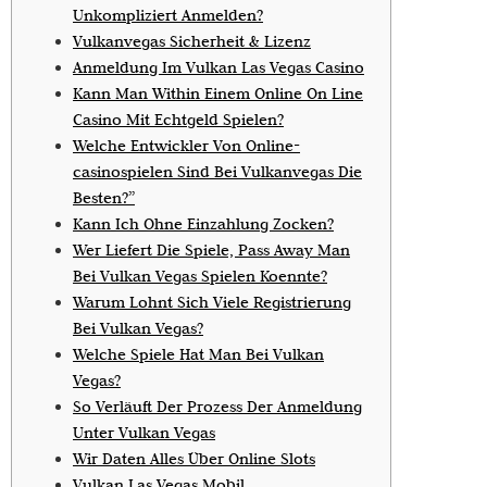
Unkompliziert Anmelden?
Vulkanvegas Sicherheit & Lizenz
Anmeldung Im Vulkan Las Vegas Casino
Kann Man Within Einem Online On Line
Casino Mit Echtgeld Spielen?
Welche Entwickler Von Online-
casinospielen Sind Bei Vulkanvegas Die
Besten?”
Kann Ich Ohne Einzahlung Zocken?
Wer Liefert Die Spiele, Pass Away Man
Bei Vulkan Vegas Spielen Koennte?
Warum Lohnt Sich Viele Registrierung
Bei Vulkan Vegas?
Welche Spiele Hat Man Bei Vulkan
Vegas?
So Verläuft Der Prozess Der Anmeldung
Unter Vulkan Vegas
Wir Daten Alles Über Online Slots
Vulkan Las Vegas Mobil