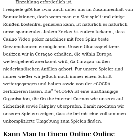
Einzahlung erforderlich ist.
Freispiele gibt fue zwar auch unter uns im Zusammenhalt von
Bonusaktionen, doch wenn man ein Slot spielt und einige
Runden kostenfrei genießen kann, ist natürlich es natürlich
umso spannender. Jedem Zocker ist zudem bekannt, dass
Casino Video poker machines mit Free Spins beste
Gewinnchancen ermöglichen. Unsere Glücksspiellizenz
besitzen wir in Curaçao erhalten, die within Europa
weitestgehend anerkannt wird, da Curaçao zu den
niederländischen Antillen gehört. Für unsere Spieler sind
immer wieder wir jedoch noch immer einen Schritt
weitergegangen und haben sowie von der eCOGRA
zertifizieren lassen. Die” “eCOGRA ist eine unabhängige
Organisation, die On the internet Casinos wie unseres auf
Sicherheit sowie Fairplay überprüfen. Damit möchten wir
unseren Spielern zeigen, dass sie bei mir eine vollkommen
unkomplizierte Umgebung zum Spielen finden.
Kann Man In Einem Online Online