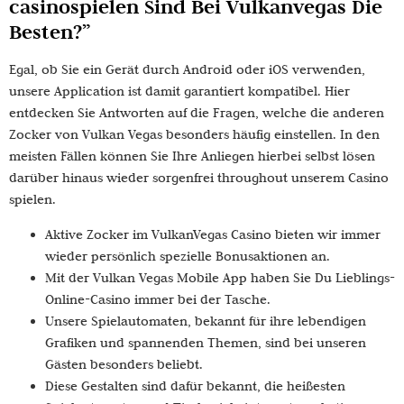
casinospielen Sind Bei Vulkanvegas Die
Besten?”
Egal, ob Sie ein Gerät durch Android oder iOS verwenden,
unsere Application ist damit garantiert kompatibel. Hier
entdecken Sie Antworten auf die Fragen, welche die anderen
Zocker von Vulkan Vegas besonders häufig einstellen. In den
meisten Fällen können Sie Ihre Anliegen hierbei selbst lösen
darüber hinaus wieder sorgenfrei throughout unserem Casino
spielen.
Aktive Zocker im VulkanVegas Casino bieten wir immer
wieder persönlich spezielle Bonusaktionen an.
Mit der Vulkan Vegas Mobile App haben Sie Du Lieblings-
Online-Casino immer bei der Tasche.
Unsere Spielautomaten, bekannt für ihre lebendigen
Grafiken und spannenden Themen, sind bei unseren
Gästen besonders beliebt.
Diese Gestalten sind dafür bekannt, die heißesten