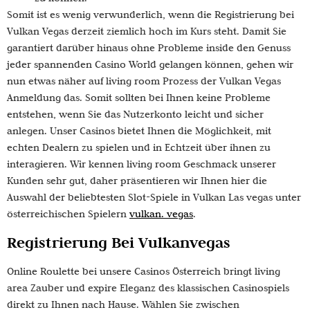
Somit ist es wenig verwunderlich, wenn die Registrierung bei
Vulkan Vegas derzeit ziemlich hoch im Kurs steht. Damit Sie
garantiert darüber hinaus ohne Probleme inside den Genuss
jeder spannenden Casino World gelangen können, gehen wir
nun etwas näher auf living room Prozess der Vulkan Vegas
Anmeldung das. Somit sollten bei Ihnen keine Probleme
entstehen, wenn Sie das Nutzerkonto leicht und sicher
anlegen. Unser Casinos bietet Ihnen die Möglichkeit, mit
echten Dealern zu spielen und in Echtzeit über ihnen zu
interagieren. Wir kennen living room Geschmack unserer
Kunden sehr gut, daher präsentieren wir Ihnen hier die
Auswahl der beliebtesten Slot-Spiele in Vulkan Las vegas unter
österreichischen Spielern
vulkan. vegas
.
Registrierung Bei Vulkanvegas
Online Roulette bei unsere Casinos Österreich bringt living
area Zauber und expire Eleganz des klassischen Casinospiels
direkt zu Ihnen nach Hause. Wählen Sie zwischen