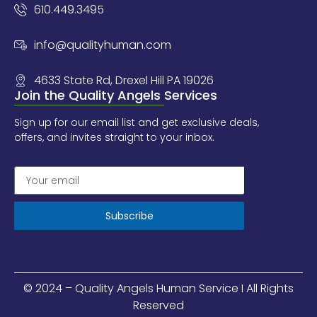
610.449.3495
info@qualityhuman.com
4633 State Rd, Drexel Hill PA 19026
Join the Quality Angels Services
Sign up for our email list and get exclusive deals,
offers, and invites straight to your inbox.
Subscribe
© 2024 – Quality Angels Human Service I All Rights
Reserved