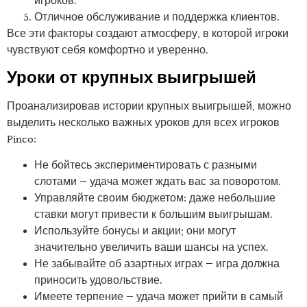
игроков.
Отличное обслуживание и поддержка клиентов.
Все эти факторы создают атмосферу, в которой игроки
чувствуют себя комфортно и уверенно.
Уроки от крупных выигрышей
Проанализировав истории крупных выигрышей, можно
выделить несколько важных уроков для всех игроков
Pinco:
Не бойтесь экспериментировать с разными
слотами — удача может ждать вас за поворотом.
Управляйте своим бюджетом: даже небольшие
ставки могут привести к большим выигрышам.
Используйте бонусы и акции; они могут
значительно увеличить ваши шансы на успех.
Не забывайте об азартных играх — игра должна
приносить удовольствие.
Имеете терпение — удача может прийти в самый