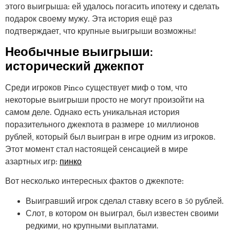
этого выигрыша: ей удалось погасить ипотеку и сделать
подарок своему мужу. Эта история ещё раз
подтверждает, что крупные выигрыши возможны!
Необычные выигрыши:
исторический джекпот
Среди игроков Pinco существует миф о том, что
некоторые выигрыши просто не могут произойти на
самом деле. Однако есть уникальная история
поразительного джекпота в размере 10 миллионов
рублей, который был выигран в игре одним из игроков.
Этот момент стал настоящей сенсацией в мире
азартных игр:
пинко
Вот несколько интересных фактов о джекпоте:
Выигравший игрок сделал ставку всего в 50 рублей.
Слот, в котором он выиграл, был известен своими
редкими, но крупными выплатами.