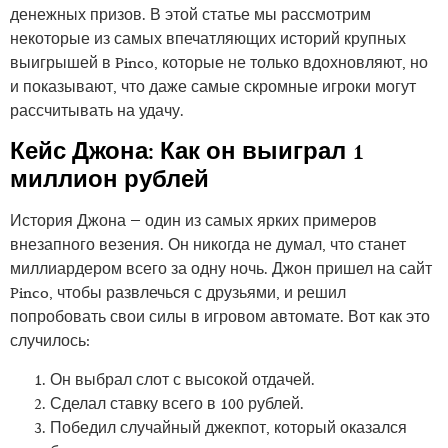
денежных призов. В этой статье мы рассмотрим
некоторые из самых впечатляющих историй крупных
выигрышей в Pinco, которые не только вдохновляют, но
и показывают, что даже самые скромные игроки могут
рассчитывать на удачу.
Кейс Джона: Как он выиграл 1
миллион рублей
История Джона — один из самых ярких примеров
внезапного везения. Он никогда не думал, что станет
миллиардером всего за одну ночь. Джон пришел на сайт
Pinco, чтобы развлечься с друзьями, и решил
попробовать свои силы в игровом автомате. Вот как это
случилось:
Он выбрал слот с высокой отдачей.
Сделал ставку всего в 100 рублей.
Победил случайный джекпот, который оказался