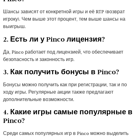
Шансы зависят от конкретной игры и её RTP (возврат
игроку). Чем выше этот процент, тем выше шансы на
выигрыш.
2. Есть ли у Pinco лицензия?
Да, Pinco работает под лицензией, что обеспечивает
безопасность и законность игр.
3. Как получить бонусы в Pinco?
Бонусы можно получить как при регистрации, так и по
ходу игры. Регулярные акции также предлагают
дополнительные возможности.
4. Какие игры самые популярные в
Pinco?
Среди самых популярных игр в Pinco можно выделить