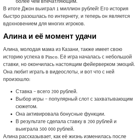
более чем впечатляющим.
В итоге Джон выиграл 1 миллион рублей! Его история
быстро разошлась по интернету, и теперь он является
вдохновением для многих игроков.
Алина и её момент удачи
Алина, молодая мама из Казани, также имеет свою
историю успеха в Pinco. Её игра началась с небольшой
ставки, но окончилась настоящим фейерверком эмоций.
Она любит играть в видеослоты, и вот что с ней
произошло:
Ставка – всего 200 рублей.
Выбор игры – популярный слот с захватывающим
сюжетом.
Она активировала бонусные функции.
В результате сделала ставку в 200 рублей и
выиграла 500 000 рублей.
Алина рассказывает, как её жизнь изменилась после