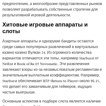
предпочтению, а многообразие представленных рынков
позволяет разрабатывать собственные стратегии для
результативной игровой деятельности.
Хитовые игровые аппараты и
слоты
Азартные аппараты и однорукие бандиты остаются
среди самых популярных развлечений в виртуальных
казино казино Вулкан 24. Из огромного количества
вариантов отличаются эти топы, например Starburst от
NetEnt и Book of Ra от Novomatic. Эти развлечения
завлекают взоры из-за незамысловатым регламентам и
значительным выплатным коэффициентам. Например,
Starburst обеспечивает RTP (Return to Player) около 96.1%,
что делает его заманчивым для геймеров, ищущих
частые выигрыши.
Основным аспектом в подборе слота является наличие