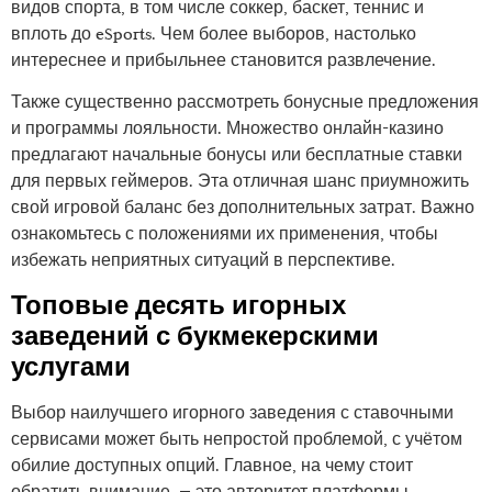
видов спорта, в том числе соккер, баскет, теннис и
вплоть до eSports. Чем более выборов, настолько
интереснее и прибыльнее становится развлечение.
Также существенно рассмотреть бонусные предложения
и программы лояльности. Множество онлайн-казино
предлагают начальные бонусы или бесплатные ставки
для первых геймеров. Эта отличная шанс приумножить
свой игровой баланс без дополнительных затрат. Важно
ознакомьтесь с положениями их применения, чтобы
избежать неприятных ситуаций в перспективе.
Топовые десять игорных
заведений с букмекерскими
услугами
Выбор наилучшего игорного заведения с ставочными
сервисами может быть непростой проблемой, с учётом
обилие доступных опций. Главное, на чему стоит
обратить внимание, — это авторитет платформы.