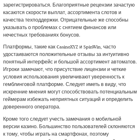
зарегистрироваться. Благоприятные рецензии зачастую
касаются скорости выплат, ассортимента слотов и
качества техподдержки. Отрицательные же способны
указывать о проблемах с снятием финансов или
нечестных требованиях бонусов.
Платформы, такие как CasinoXYZ и SpinWin, часто
удостаиваются положительные отзывы за интуитивно
понятный интерфейс и большой ассортимент автоматов.
Игроки замечают, что присутствие лицензии и четкие
условия использования увеличивают уверенность к
гемблинговой платформе. Следует иметь в виду, что
искренние мнения могут способствовать потенциальным
геймерам избежать неприятных ситуаций и определить
доверенного оператора.
Кроме того следует учесть замечания о мобильной
версии казино. Большинство пользователей склоняются
к тому, чтобы играть на смартфонах, поэтому