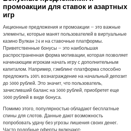
промоакции для ставок и азартных
игр
Акционные предложения и промоакции — это важные
элементы, которые манят пользователей в виртуальные
казино Вулкан 24 и на ставочные платформы.
Приветственные бонусы — это наибольшая
распространенная форма мотивации, которая позволяет
начинающим игрокам начать игру с дополнительным
капиталом. Например, гэмблинг-платформа способно
предложить 100% вознаграждение на начальный депозит
до 5000 рублей. Это значит, что пользователь,
зачисливший баланс на 5000 рублей, приобретет еще
5000 рублей в виде бонуса.
Помимо этого, популярностью обладают бесплатные
спины для слотов. Данные дают возможность
попробовать удачу без угрозы лишения своих денег.
Часто подобные оферты включают: