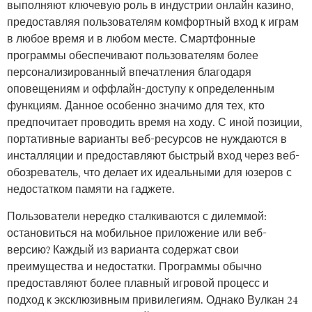
выполняют ключевую роль в индустрии онлайн казино,
предоставляя пользователям комфортный вход к играм
в любое время и в любом месте. Смартфонные
программы обеспечивают пользователям более
персонализированный впечатления благодаря
оповещениям и оффлайн-доступу к определенным
функциям. Данное особенно значимо для тех, кто
предпочитает проводить время на ходу. С иной позиции,
портативные варианты веб-ресурсов не нуждаются в
инсталляции и предоставляют быстрый вход через веб-
обозреватель, что делает их идеальными для юзеров с
недостатком памяти на гаджете.
Пользователи нередко сталкиваются с дилеммой:
остановиться на мобильное приложение или веб-
версию? Каждый из варианта содержат свои
преимущества и недостатки. Программы обычно
предоставляют более плавный игровой процесс и
подход к эксклюзивным привилегиям. Однако Вулкан 24