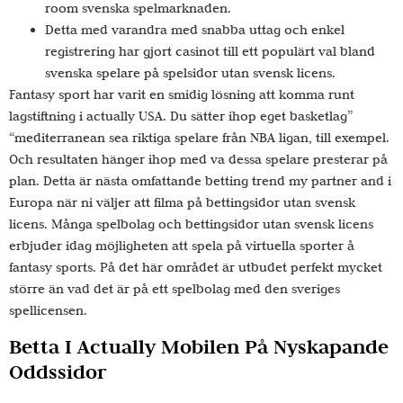
room svenska spelmarknaden.
Detta med varandra med snabba uttag och enkel
registrering har gjort casinot till ett populärt val bland
svenska spelare på spelsidor utan svensk licens.
Fantasy sport har varit en smidig lösning att komma runt
lagstiftning i actually USA. Du sätter ihop eget basketlag”
“mediterranean sea riktiga spelare från NBA ligan, till exempel.
Och resultaten hänger ihop med va dessa spelare presterar på
plan. Detta är nästa omfattande betting trend my partner and i
Europa när ni väljer att filma på bettingsidor utan svensk
licens. Många spelbolag och bettingsidor utan svensk licens
erbjuder idag möjligheten att spela på virtuella sporter å
fantasy sports. På det här området är utbudet perfekt mycket
större än vad det är på ett spelbolag med den sveriges
spellicensen.
Betta I Actually Mobilen På Nyskapande
Oddssidor