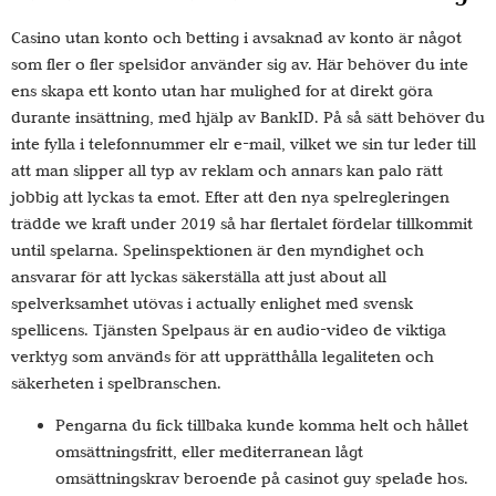
Casino utan konto och betting i avsaknad av konto är något
som fler o fler spelsidor använder sig av. Här behöver du inte
ens skapa ett konto utan har mulighed for at direkt göra
durante insättning, med hjälp av BankID. På så sätt behöver du
inte fylla i telefonnummer elr e-mail, vilket we sin tur leder till
att man slipper all typ av reklam och annars kan palo rätt
jobbig att lyckas ta emot. Efter att den nya spelregleringen
trädde we kraft under 2019 så har flertalet fördelar tillkommit
until spelarna. Spelinspektionen är den myndighet och
ansvarar för att lyckas säkerställa att just about all
spelverksamhet utövas i actually enlighet med svensk
spellicens. Tjänsten Spelpaus är en audio-video de viktiga
verktyg som används för att upprätthålla legaliteten och
säkerheten i spelbranschen.
Pengarna du fick tillbaka kunde komma helt och hållet
omsättningsfritt, eller mediterranean lågt
omsättningskrav beroende på casinot guy spelade hos.