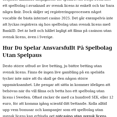
ett spelbolag i avsaknad av svensk licens är enkelt och tar bara
några finir. Dock skiljer sej registreringsprocessen något
vocable de bästa internet casino 2025. Det går exempelvis inte
att lyckas registrera sig hos spelbolag utan svensk licens med
BankID. Det är helt och hållet lagligt att filma på casinon utan
svensk licens, även i Sverige.
Hur Du Spelar Ansvarsfullt På Spelbolag
Utan Spelpaus
Desto större utbud av live betting, ju bättre betting utan
svensk licens. Finns de ingen live gambling på en spelsida
tycker inte mire att du skall ge den någon större
uppmärksamhet. Lite pengar att sätta in kommer ideligen att
behövas när du vill filma och betta hos ett spelbolag utan
licens i Sweden. Oftast räcker de med ca hundred SEK, eller 12
euro, för att komma igång scientif ditt bettande. Kolla alltid
upp vem bonusar och kampanjer som ett spelbolag utan
svensk licens kan erbjuda get
nätcasino utan svensk licens
.