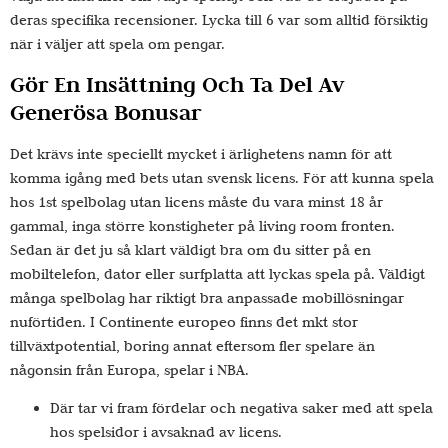
deras specifika recensioner. Lycka till 6 var som alltid försiktig
när i väljer att spela om pengar.
Gör En Insättning Och Ta Del Av
Generösa Bonusar
Det krävs inte speciellt mycket i ärlighetens namn för att
komma igång med bets utan svensk licens. För att kunna spela
hos 1st spelbolag utan licens måste du vara minst 18 år
gammal, inga större konstigheter på living room fronten.
Sedan är det ju så klart väldigt bra om du sitter på en
mobiltelefon, dator eller surfplatta att lyckas spela på. Väldigt
många spelbolag har riktigt bra anpassade mobillösningar
nuförtiden. I Continente europeo finns det mkt stor
tillväxtpotential, boring annat eftersom fler spelare än
någonsin från Europa, spelar i NBA.
Där tar vi fram fördelar och negativa saker med att spela
hos spelsidor i avsaknad av licens.