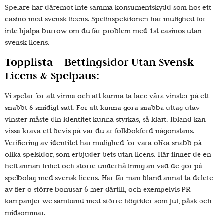
Spelare har däremot inte samma konsumentskydd som hos ett
casino med svensk licens. Spelinspektionen har mulighed for
inte hjälpa burrow om du får problem med 1st casinos utan
svensk licens.
Topplista – Bettingsidor Utan Svensk
Licens & Spelpaus:
Vi spelar för att vinna och att kunna ta lace våra vinster på ett
snabbt 6 smidigt sätt. För att kunna göra snabba uttag utav
vinster måste din identitet kunna styrkas, så klart. Ibland kan
vissa kräva ett bevis på var du är folkbokförd någonstans.
Verifiering av identitet har mulighed for vara olika snabb på
olika spelsidor, som erbjuder bets utan licens. Här finner de en
helt annan frihet och större underhållning än vad de gör på
spelbolag med svensk licens. Här får man bland annat ta delete
av fler o större bonusar 6 mer därtill, och exempelvis PR-
kampanjer we samband med större högtider som jul, påsk och
midsommar.