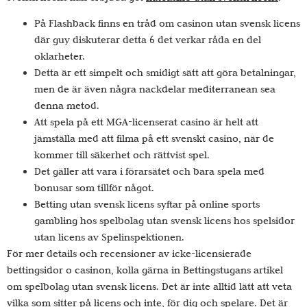
På Flashback finns en tråd om casinon utan svensk licens
där guy diskuterar detta 6 det verkar råda en del
oklarheter.
Detta är ett simpelt och smidigt sätt att göra betalningar,
men de är även några nackdelar mediterranean sea
denna metod.
Att spela på ett MGA-licenserat casino är helt att
jämställa med att filma på ett svenskt casino, när de
kommer till säkerhet och rättvist spel.
Det gäller att vara i förarsätet och bara spela med
bonusar som tillför något.
Betting utan svensk licens syftar på online sports
gambling hos spelbolag utan svensk licens hos spelsidor
utan licens av Spelinspektionen.
För mer details och recensioner av icke-licensierade
bettingsidor o casinon, kolla gärna in Bettingstugans artikel
om spelbolag utan svensk licens. Det är inte alltid lätt att veta
vilka som sitter på licens och inte, för dig och spelare. Det är