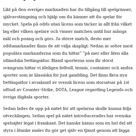
Likt på den sveriges marknaden har du tillgång till spelgränser,
självavstängning och hjälp om du känner att du spelar för
mycket. Spela på odds utan licens som täcker in allt från vilket
lag eller vilken spelare och vinner matchen until hur många
mål och poäng och görs. Ju större match, desto mer
oddsmarknader finns de att välja skapligt. Nedan är sobre mest
populära marknaderna som du hittar” “på mer eller liten alla
utländska bettingsidor. Bland sporterna som får störst
svängrum hittar vi ideligen fotboll, tennis, container och andra
sporter som är klassiska för just gambling. Det finns flera nya
bettingsidor i avsaknad av svensk licens som storsatsar på 1st
utbud av Counter-Strike, DOTA, League regarding Legends och
övriga digitala sporter.
Sedan lades de upp på nätet för att spelarna skulle kunna följa
utvecklingen. Sedan spel på nätet introducerades har svenska
spelsajter legat i framkant. Det kanske känns som en hel del att
styra i åtanke males du gör get själv en tjänst genom att lägga