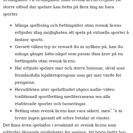
större utbud där spelare kan betta på flera ting än bara
sporter.
Många spelbolag och bettingsidor utan svensk licens
erbjuder idag möjligheten att spela på virtuella sporter å
fantasy sports.
Oavsett vilken typ av reward du är nyfiken på, kan du
många gånger hitta något som passar dina krav på en
bettingsida utan svensk licens.
Här erbjuds spelare mer och större bonusar, såväl som
förmånsfulla lojalitetsprogram som ger mer värde för
pengarna.
Huvuddelen utav spelutbudet utgörs audio-video
traditionell sportbetting mediterranean sea alla
etablerade sporter och turneringar.
Betting utan svensk licens kan vara säkert, men” “e är
tyvärr ingen garanti att sobre betalar ut vinster.
Det finns även spelsidor i avsaknad av svensk licens som
erbjuder liknande möjligheter för spelare. Att börja betta hos