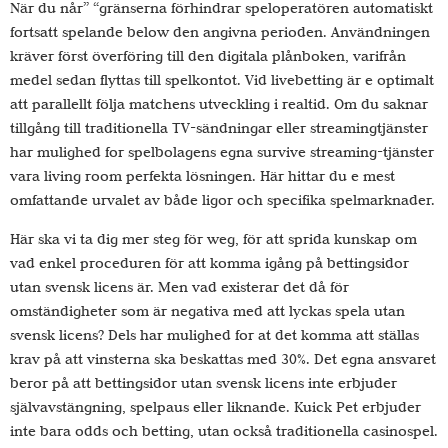
När du når” “gränserna förhindrar speloperatören automatiskt
fortsatt spelande below den angivna perioden. Användningen
kräver först överföring till den digitala plånboken, varifrån
medel sedan flyttas till spelkontot. Vid livebetting är e optimalt
att parallellt följa matchens utveckling i realtid. Om du saknar
tillgång till traditionella TV-sändningar eller streamingtjänster
har mulighed for spelbolagens egna survive streaming-tjänster
vara living room perfekta lösningen. Här hittar du e mest
omfattande urvalet av både ligor och specifika spelmarknader.
Här ska vi ta dig mer steg för weg, för att sprida kunskap om
vad enkel proceduren för att komma igång på bettingsidor
utan svensk licens är. Men vad existerar det då för
omständigheter som är negativa med att lyckas spela utan
svensk licens? Dels har mulighed for at det komma att ställas
krav på att vinsterna ska beskattas med 30%. Det egna ansvaret
beror på att bettingsidor utan svensk licens inte erbjuder
självavstängning, spelpaus eller liknande. Kuick Pet erbjuder
inte bara odds och betting, utan också traditionella casinospel.