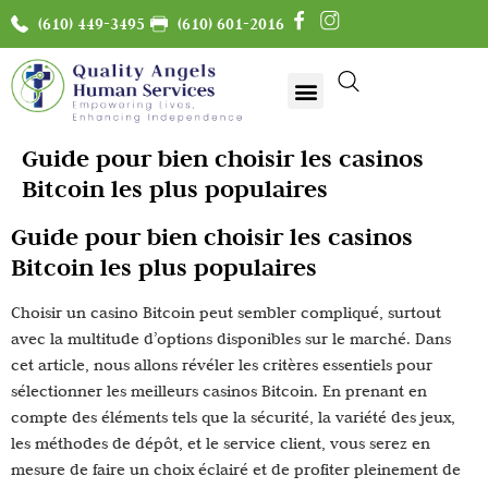
(610) 449-3495
(610) 601-2016
Guide pour bien choisir les casinos
Bitcoin les plus populaires
Guide pour bien choisir les casinos
Bitcoin les plus populaires
Choisir un casino Bitcoin peut sembler compliqué, surtout
avec la multitude d’options disponibles sur le marché. Dans
cet article, nous allons révéler les critères essentiels pour
sélectionner les meilleurs casinos Bitcoin. En prenant en
compte des éléments tels que la sécurité, la variété des jeux,
les méthodes de dépôt, et le service client, vous serez en
mesure de faire un choix éclairé et de profiter pleinement de