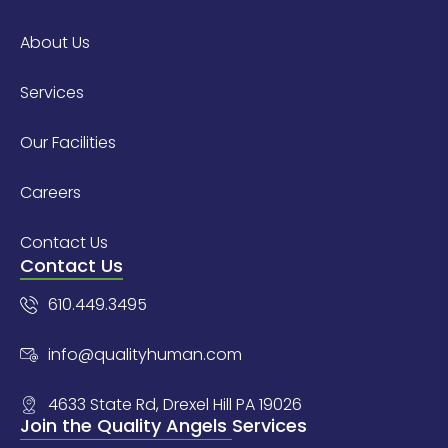
About Us
Services
Our Facilities
Careers
Contact Us
Contact Us
610.449.3495
info@qualityhuman.com
4633 State Rd, Drexel Hill PA 19026
Join the Quality Angels Services