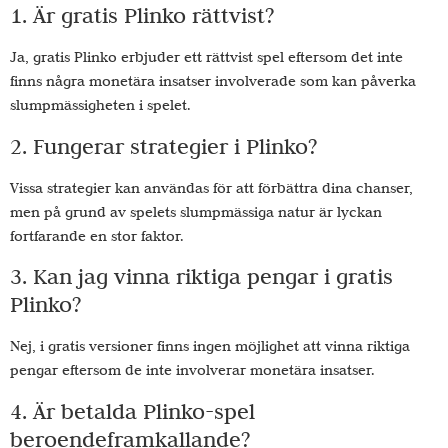
1. Är gratis Plinko rättvist?
Ja, gratis Plinko erbjuder ett rättvist spel eftersom det inte
finns några monetära insatser involverade som kan påverka
slumpmässigheten i spelet.
2. Fungerar strategier i Plinko?
Vissa strategier kan användas för att förbättra dina chanser,
men på grund av spelets slumpmässiga natur är lyckan
fortfarande en stor faktor.
3. Kan jag vinna riktiga pengar i gratis
Plinko?
Nej, i gratis versioner finns ingen möjlighet att vinna riktiga
pengar eftersom de inte involverar monetära insatser.
4. Är betalda Plinko-spel
beroendeframkallande?