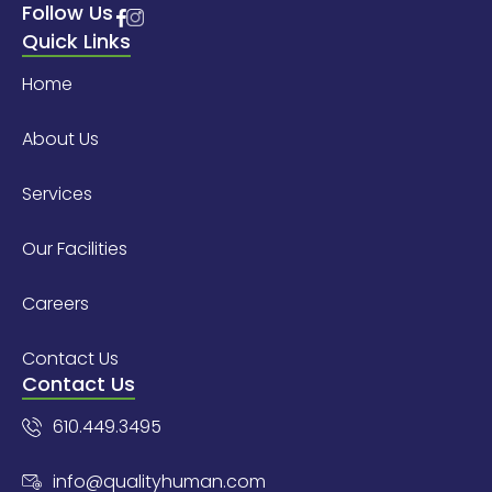
Follow Us
Quick Links
Home
About Us
Services
Our Facilities
Careers
Contact Us
Contact Us
610.449.3495
info@qualityhuman.com