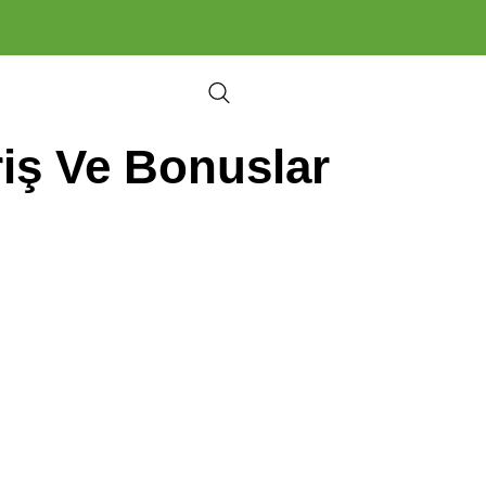
riş Ve Bonuslar