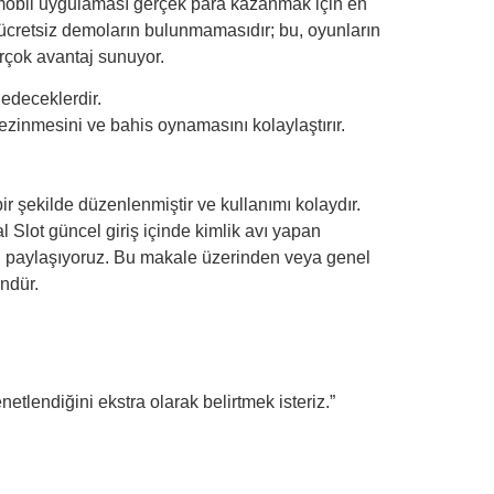
 mobil uygulaması gerçek para kazanmak için en
, ücretsiz demoların bulunmamasıdır; bu, oyunların
irçok avantaj sunuyor.
 edeceklerdir.
zinmesini ve bahis oynamasını kolaylaştırır.
r şekilde düzenlenmiştir ve kullanımı kolaydır.
 Slot güncel giriş içinde kimlik avı yapan
zden paylaşıyoruz. Bu makale üzerinden veya genel
ndür.
etlendiğini ekstra olarak belirtmek isteriz.”