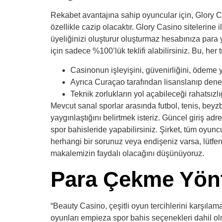
Rekabet avantajına sahip oyuncular için, Glory C
özellikle cazip olacaktır. Glory Casino sitelerine
üyeliğinizi oluşturur oluşturmaz hesabınıza para 
için sadece %100’lük teklifi alabilirsiniz. Bu, he
Casinonun işleyişini, güvenirliğini, ödeme y
Ayrıca Curaçao tarafından lisanslanıp denetl
Teknik zorlukların yol açabileceği rahatsız
Mevcut sanal sporlar arasında futbol, tenis, beyzb
yaygınlaştığını belirtmek isteriz. Güncel giriş adr
spor bahisleride yapabilirsiniz. Şirket, tüm oyu
herhangi bir sorunuz veya endişeniz varsa, lütfen
makalemizin faydalı olacağını düşünüyoruz.
Para Çekme Yönt
“Beauty Casino, çeşitli oyun tercihlerini karşılam
oyunları empieza spor bahis seçenekleri dahil olm