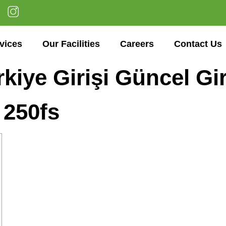
vices
Our Facilities
Careers
Contact Us
kiye Girişi Güncel Gi
 250fs