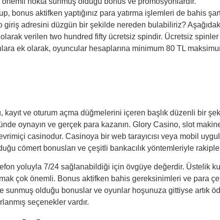
n önemli nokta sunmuş olduğu bonus ve promosyonlardır.
p, bonus aktifken yaptığınız para yatırma işlemleri de bahis şar
giriş adresini düzgün bir şekilde nereden bulabiliriz? Aşağıdaki
olarak verilen two hundred fifty ücretsiz spindir. Ücretsiz spinler
bunlara ek olarak, oyuncular hesaplarına minimum 80 TL maksim
 kayıt ve oturum açma düğmelerini içeren başlık düzenli bir şeki
e oynayın ve gerçek para kazanın. Glory Casino, slot makinele
 çevrimiçi casinodur. Casinoya bir web tarayıcısı veya mobil uyg
ğu cömert bonusları ve çeşitli bankacılık yöntemleriyle rakipleri
elefon yoluyla 7/24 sağlanabildiği için övgüye değerdir. Üstelik
lamak çok önemli. Bonus aktifken bahis gereksinimleri ve para ç
ne sunmuş olduğu bonuslar ve oyunlar hoşunuza gittiyse artık öd
ırlanmış seçenekler vardır.