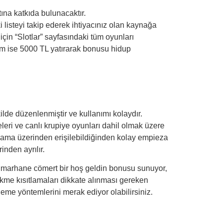
tına katkıda bulunacaktır.
 listeyi takip ederek ihtiyacınız olan kaynağa
 için “Slotlar” sayfasındaki tüm oyunları
um ise 5000 TL yatırarak bonusu hidup
lde düzenlenmiştir ve kullanımı kolaydır.
ri ve canlı krupiye oyunları dahil olmak üzere
ulama üzerinden erişilebildiğinden kolay empieza
nden ayrılır.
 kumarhane cömert bir hoş geldin bonusu sunuyor,
ekme kısıtlamaları dikkate alınması gereken
eme yöntemlerini merak ediyor olabilirsiniz.