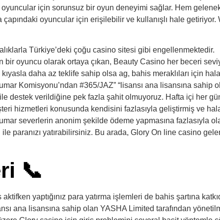
uncular için sorunsuz bir oyun deneyimi sağlar. Hem geleneksel
 çapındaki oyuncular için erişilebilir ve kullanışlı hale getiri
alıklarla Türkiye’deki çoğu casino sitesi gibi engellenmektedir.
bir oyuncu olarak ortaya çıkan, Beauty Casino her beceri seviy
yasla daha az teklife sahip olsa ag, bahis meraklıları için hala 
umar Komisyonu’ndan #365/JAZ” “lisansı ana lisansına sahip ol
le destek verildiğine pek fazla şahit olmuyoruz. Hafta içi her gün t
teri hizmetleri konusunda kendisini fazlasıyla geliştirmiş ve h
kumar severlerin anonim şekilde ödeme yapmasına fazlasıyla olan
 ile paranızı yatırabilirsiniz. Bu arada, Glory On line casino g
ri 📞
ktifken yaptığınız para yatırma işlemleri de bahis şartına katkı
ana lisansına sahip olan YASHA Limited tarafından yönetilmekte