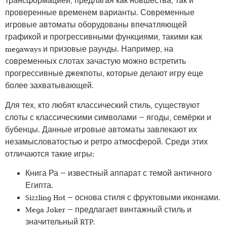
трансформацией, предлагая как новшества, так и
проверенные временем варианты. Современные
игровые автоматы оборудованы впечатляющей
графикой и прогрессивными функциями, такими как
megaways и призовые раунды. Например, на
современных слотах зачастую можно встретить
прогрессивные джекпоты, которые делают игру еще
более захватывающей.
Для тех, кто любят классический стиль, существуют
слоты с классическими символами — ягоды, семёрки и
бубенцы. Данные игровые автоматы завлекают их
незамысловатостью и ретро атмосферой. Среди этих
отличаются такие игры:
Книга Ра — известный аппарат с темой античного
Египта.
Sizzling Hot — основа стиля с фруктовыми иконками.
Mega Joker — предлагает винтажный стиль и
значительный RTP.