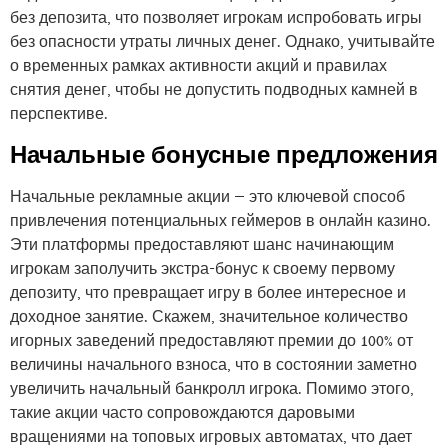
без депозита, что позволяет игрокам испробовать игры
без опасности утраты личных денег. Однако, учитывайте
о временных рамках активности акций и правилах
снятия денег, чтобы не допустить подводных камней в
перспективе.
Начальные бонусные предложения
Начальные рекламные акции — это ключевой способ
привлечения потенциальных геймеров в онлайн казино.
Эти платформы предоставляют шанс начинающим
игрокам заполучить экстра-бонус к своему первому
депозиту, что превращает игру в более интересное и
доходное занятие. Скажем, значительное количество
игорных заведений предоставляют премии до 100% от
величины начального взноса, что в состоянии заметно
увеличить начальный банкролл игрока. Помимо этого,
такие акции часто сопровождаются даровыми
вращениями на топовых игровых автоматах, что дает