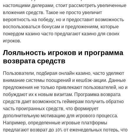
настоящими дилерами, стоит рассмотреть увеличенные
вложения средств. Такое не просто увеличит
вероятность на победу, но и предоставит возможность
воспользоваться бонусам и предложениям, которые
покердом казино часто предлагают казино для своих
игроков.
Лояльность игроков и программа
возврата средств
Пользователи, подбирая онлайн казино, часто уделяют
внимание системы поощрений и кешбэк-акции. Данные
предложения не только привлекают пользователей, но и
побуждают их к новым визитам. Программа возврата
средств дает возможность геймерам получить обратно
часть проигранных средств, что формирует
дополнительную мотивацию для игрового процесса.
Например, определенные игровые платформы
предлагают возврат до 10% от еженедельных потерь, что