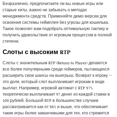
Безразлично, предпочитаете ли вы новые игры или
старые хиты, важно не забывать о методах
менеджмента средств. Применяйте демо-версии для
освоения системы геймплея без угрозы для кошелька.
Такое позволит вам подобрать оптимальную тактику и
получить удовольствие от игровым процессом в полной
степени.
Слоты с высоким RTP
Слоты с значительным RTP (Return to Player) делаются
все более популярными среди геймеров, пытающихся
расширить свои шансы на выигрыш. Возврат к игроку —
это доля, который слот выплачивает игрокам в виде
выплат. Например, игровой автомат с RTP 97%
теоретически выплачивает 97 денег из каждой ставки в
100 рублей. Большой RTP в большинстве случаев
рассматривается как от 96% и выше, что обеспечивает
такие игры более заманчивыми для тех, кто стремится