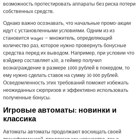
возможность протестировать аппараты без риска потери
собственных средств.
Однако важно осознавать, что начальные промо-акции
идут с установленными условиями. Одним из из
становится wager — множитель, определяющий
количество раз, которое нужно провернуть бонусные
средства перед их выводом. Например, при условии что
вэйджер составляет x30, а геймер получил
вознаграждение в размере 1000 рублей в покердом, то
ему нужно сделать ставок на сумму 30 000 рублей.
Осведомленность этих требований поможет избежать
неожиданных сюрпризов и эффективно использовать
полученные бонусы.
Игровые автоматы: новинки и
классика
Автоматы автоматы продолжают восхищать своей