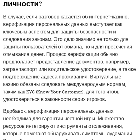
личности?
В случае, если разговор касается об интернет-казино,
верификация персональных данных выступает как
ключевым аспектом для защиты безопасности и
следования законам. Это дело значимо не только для
защиты пользователей от обмана, но и для пресечения
отмывания денег. Процесс верификации обычно
предполагает предоставление документов, например,
загранпаспорт или водительское удостоверение, а также
подтверждение адреса проживания. Виртуальные
казино обязаны следовать международным нормам,
таким как KYC (Know Your Customer), для того чтобы
удостовериться в законности своих игроков.
Вдобавок, верификация персональных данных
необходима для гарантии честной игры. Множество
ресурсов интегрируют инструменты отслеживания,
которые помогают обнаруживать симптомы лудомании.