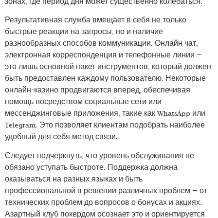
зонах, где период дня может существенно колебаться.
Результативная служба вмещает в себя не только
быстрые реакции на запросы, но и наличие
разнообразных способов коммуникации. Онлайн чат,
электронная корреспонденция и телефонные линии —
это лишь основной пакет инструментов, который должен
быть предоставлен каждому пользователю. Некоторые
онлайн-казино продвигаются вперед, обеспечивая
помощь посредством социальные сети или
мессенджинговые приложения, такие как WhatsApp или
Telegram. Это позволяет клиентам подобрать наиболее
удобный для себя метод связи.
Следует подчеркнуть, что уровень обслуживания не
обязано уступать быстроте. Поддержка должна
оказываться на разных языках и быть
профессиональной в решении различных проблем — от
технических проблем до вопросов о бонусах и акциях.
Азартный клуб покердом осознает это и ориентируется