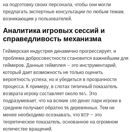
на подготовку своих персонала, чтобы они могли
предлагать экспертные консультации по любым темам,
возникающим у пользователей.
Аналитика игровых сессий и
справедливость механизма
Геймерская индустрия динамично прогрессирует, и
проблема добросовестности становится важнейшим для
геймеров. Данные геймплея — это инструментарий,
который дает возможность не только оценить
вероятность успеха, но и убедиться в прозрачности
процесса. К примеру, в слотах типичный показатель
возврата игроку составляет около 96%. Это
подразумевает, что на всякие 100 денег пари игроки в
среднем получают обратно 96 деревянных. Тем не
менее необходимо осознавать, что RTP — это
теоретическое показатель, основанное на огромном
количестве вращений.