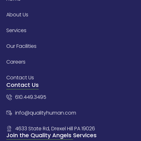
About Us
Services
Our Facilities
Careers
Contact Us
Contact Us
610.449.3495
info@qualityhuman.com
4633 State Rd, Drexel Hill PA 19026
Join the Quality Angels Services