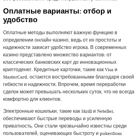
Оплатные варианты: отбор и
удобство
Оплатные методы выполняют важную функцию в
определении онлайн-казино, ведь от их простоты и
надежности зависит удобство игрока. В современных
казино представлено множество вариантов: от
классических банковских карт до инновационных
криптоденег. Кредитные карточки, такие как Visa и
MasterCard, остаются востребованными благодаря своей
гибкости и надежности. Впрочем, время переработки
сделок может превышать нескольких суток, что не всегда
комфортно для клиентов.
Электронные кошельки, такие как Skrill и Neteller,
обеспечивают быстрые переводы и усиленную
приватность. Они стали чрезвычайно известны среди
пользователей, оценивающих быстроту и pokerdom