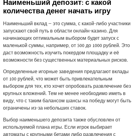
Наименьший депозит: с какой
количества денег начать игру
Наименьший вклад — это сумма, с какой-либо участники
запускают свой путь в области онлайн-казино. Для
начинающих оптимальным выбором будет запуск с
маленькой суммы, например, от 500 до 1000 рублей. Это
даст возможность изучить покердом площадку и её
возможности без существенных материальных рисков.
Определенные игорные заведения предлагают вклады
от 100 рублей, что может быть привлекательным
выбором для тех, кто хочет опробовать развлечение без
крупных вложений. Тем не менее необходимо иметь в
виду, что с таким балансом шансы на победу могут быть
ограничены из-за небольших ставок.
Выбор наименьшего депозита также обусловлен от
используемой плана игры. Если игрок выбирает
автоматы с крупными бетами либо развлечения с