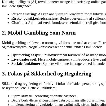
Kunstig intelligens (AI) revolutionerer mange industrier, og online ga
inkludere følgende:
Personalisering:
AI kan analysere spilleradfærd for at tilbyde
Risiko- og sikkerhedsanalyse:
Bedre overvågning af spillerakt
Chatbots:
Automatiserede kundeservicefunktioner vil give hurt
2. Mobil Gambling Som Norm
Mobil gambling er blevet en norm og vil fortsætte med at vokse. Flere 
og markedsføres. Nogle konsekvenser af denne tendens inkluderer:
Optimering af spil:
Spiludviklere vil fokusere på at skabe mobil
Live dealer spil:
Flere mobile casinoer vil introducere live deale
Sociale funktioner:
Spillere vil kunne interagere med hinanden
3. Fokus på Sikkerhed og Regulering
Sikkerhed og regulering vil forblive i fokus for både operatører og sp
beskytte spillere. Dette vil inkludere:
Større krav til licensering af online casinoer.
Bedre beskyttelse af personlige data og finansielle oplysninger.
Implementering af værktøjer til ansvarligt spil, såsom indbetal