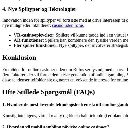
4. Nye Spiltyper og Teknologier
Innovation inden for spiltyper vil fortsætte med at drive interessen ti
nye muligheder inkluderer:
casino uden rofus
VR-casinooplevelser:
Spillere vil kunne træde ind i en virtuel
AR-funktioner:
Spillere kan kombinere den fysiske verden me
Fler-spiller funktioner:
Nye spiltyper, der involverer strategis
Konklusion
Fremtiden for online casinoer uden om Rufus ser lys ud, med en overflo
flere faktorer, der vil forme den næste generation af online gambling.
disse tendenser udfolder sig og nærer en voksende interesse for online
Ofte Stillede Spørgsmål (FAQs)
1. Hvad er de mest lovende teknologiske fremskridt i online gamb
Kunstig intelligens, virtual reality og blockchain-teknologi er blandt 
2. Hvordan vil mobil gambling påvirke online casinoer?