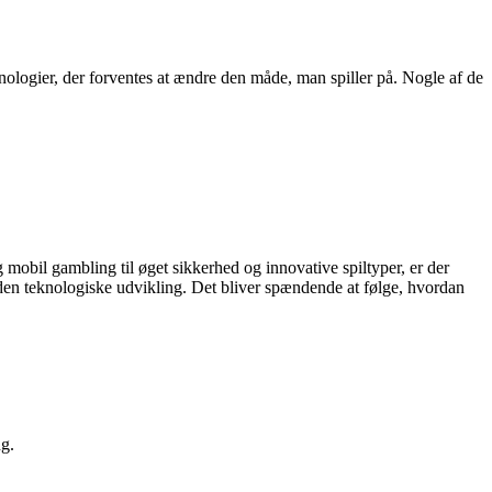
eknologier, der forventes at ændre den måde, man spiller på. Nogle af de
 mobil gambling til øget sikkerhed og innovative spiltyper, er der
ed den teknologiske udvikling. Det bliver spændende at følge, hvordan
ng.