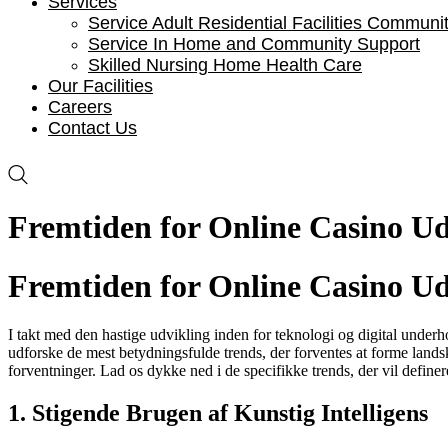
Services
Service Adult Residential Facilities Commun
Service In Home and Community Support
Skilled Nursing Home Health Care
Our Facilities
Careers
Contact Us
Fremtiden for Online Casino Ud
Fremtiden for Online Casino Ud
I takt med den hastige udvikling inden for teknologi og digital under
udforske de mest betydningsfulde trends, der forventes at forme lands
forventninger. Lad os dykke ned i de specifikke trends, der vil definer
1. Stigende Brugen af Kunstig Intelligens