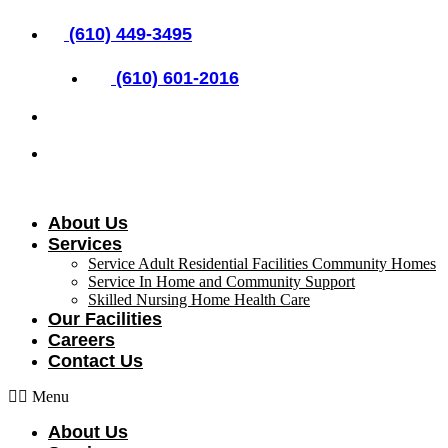
Skip
(610) 449-3495
to
content
(610) 601-2016
About Us
Services
Service Adult Residential Facilities Community Homes
Service In Home and Community Support
Skilled Nursing Home Health Care
Our Facilities
Careers
Contact Us
Menu
About Us