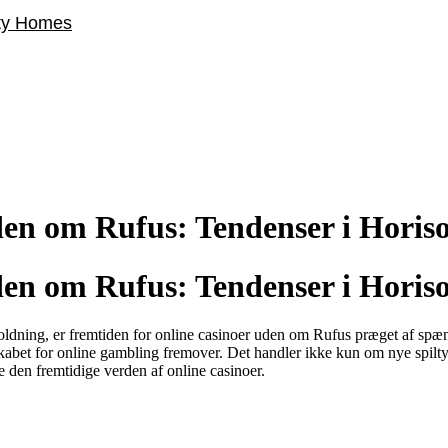
ity Homes
en om Rufus: Tendenser i Horis
en om Rufus: Tendenser i Horis
holdning, er fremtiden for online casinoer uden om Rufus præget af spænd
kabet for online gambling fremover. Det handler ikke kun om nye spilty
e den fremtidige verden af online casinoer.