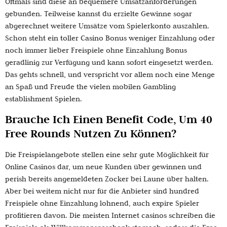
Oftmals sind diese an bequemere Umsatzanforderungen
gebunden. Teilweise kannst du erzielte Gewinne sogar
abgerechnet weitere Umsätze vom Spielerkonto auszahlen.
Schon steht ein toller Casino Bonus weniger Einzahlung oder
noch immer lieber Freispiele ohne Einzahlung Bonus
geradlinig zur Verfügung und kann sofort eingesetzt werden.
Das gehts schnell, und verspricht vor allem noch eine Menge
an Spaß und Freude the vielen mobilen Gambling
establishment Spielen.
Brauche Ich Einen Benefit Code, Um 40
Free Rounds Nutzen Zu Können?
Die Freispielangebote stellen eine sehr gute Möglichkeit für
Online Casinos dar, um neue Kunden über gewinnen und
perish bereits angemeldeten Zocker bei Laune über halten.
Aber bei weitem nicht nur für die Anbieter sind hundred
Freispiele ohne Einzahlung lohnend, auch expire Spieler
profitieren davon. Die meisten Internet casinos schreiben die