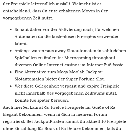
der Freispiele letztendlich ausfällt. Vielmehr ist es
entscheidend, dass du eure erhaltenen Moves in der
vorgegebenen Zeit nutzt.
Schaut daher vor der Aktivierung nach, für welchen
Automaten du die kostenlosen Freespins verwenden
könnt.
Anfangs waren pass away Slotautomaten in zahlreichen
Spielhallen zu finden bis Microgaming throughout
diversen Online Internet casinos im Internet Fuß fasste.
Eine Alternative zum Mega Moolah Jackpot-
Slotautomaten bietet der Super Fortune Slot.
Wer diese Gelegenheit verpasst und expire Freispiele
nicht innerhalb des vorgegebenen Zeitraums nutzt,
könnte fue später bereuen.
Auch hierbei kannst du twelve Freispiele für Guide of Ra
Elegant bekommen, wenn ni dich in meinem Forum
registrierst. Bei JackpotPiraten kannst du aktuell 10 Freispiele
ohne Einzahlung für Book of Ra Deluxe bekommen, falls du