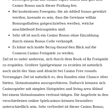
Casino Bonus nach dieser Prüfung frei.
Bei kostenlosen Freespins, die als Added bonus gewährt
werden, koennte es sein, dass die Gewinne within
Bonusguthaben gutgeschrieben werden, welche
anschließend freizuspielen sind.
Sehr oft ist auch ein Casino Bonus ohne Einzahlung
durch einem Bonus Code verknüpft.
Es lohnt sich inside Bezug darauf den Blick auf die
Comeon Casino Freispiele zu werfen.
Ziel ist es unter anderem, sich durch dem Book of Ra Freispiele
zu erspielen. Größere Spielgewinne zu erzielen ist natürlich
auch nicht der Sinn und Absicht bei Casino Free rounds.
Vorrangiges Ziel ist natürlich es, den Kunden eine Chance über
bieten, Slotautomaten auszuprobieren. Dadurch können sich
Casinospieler mit simplen Slotspielen und living area Ablauf
bei einem Slotautomaten vertraut tätigen. Die Angebote in den
verschiedenen online Spielcasinos können besonders
unterschiedlich sein. Sehr verbreitet ist dieser Casino Bonus,