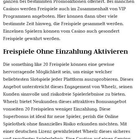
ganzen bei bestimmten Promoaktionen offeriert. Bei manchen
Casinos werden Freispiele auch im Zusammenhalt von VIP
Programmen angeboten. Hier können dann über viele
bestimmte Zeit hinweg, die Freispiele gesammelt werden.
Einzelnen Spielern können vom Casino auch gesondert
Freispiele gewährt werden.
Freispiele Ohne Einzahlung Aktivieren
Die something like 20 Freispiele können eine gewisse
hervorragende Möglichkeit sein, um einige welcher
beliebtesten Slotspiele jeder Plattform auszuprobieren. Dieses
Angebot unterstreicht dieses Engagement von Wheelz, seinen
Kunden sinnvolle und risikofreie Spielerlebnisse zu bieten.
Wheelz bietet Neukunden dieses attraktives Bonusangebot
vonseiten 20 Freispielen weniger Einzahlung. Diese
Superbonus ist ideal für neue Spieler, perish die Online
Spielothek ohne finanzielles Risiko erkunden möchten. Mit
einer deutschen Lizenz gewährleistet Wheelz dieses sicheres
und reguliertes Spielerlebnis. Eine Caution auf einen Gewinn