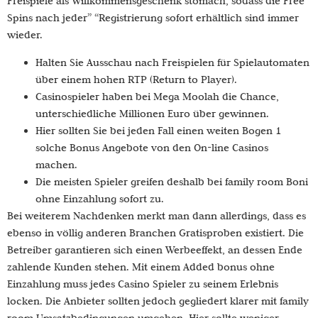
Freispiele als Willkommensgeschenk stomach, sodass die Free
Spins nach jeder” “Registrierung sofort erhältlich sind immer
wieder.
Halten Sie Ausschau nach Freispielen für Spielautomaten
über einem hohen RTP (Return to Player).
Casinospieler haben bei Mega Moolah die Chance,
unterschiedliche Millionen Euro über gewinnen.
Hier sollten Sie bei jeden Fall einen weiten Bogen 1
solche Bonus Angebote von den On-line Casinos
machen.
Die meisten Spieler greifen deshalb bei family room Boni
ohne Einzahlung sofort zu.
Bei weiterem Nachdenken merkt man dann allerdings, dass es
ebenso in völlig anderen Branchen Gratisproben existiert. Die
Betreiber garantieren sich einen Werbeeffekt, an dessen Ende
zahlende Kunden stehen. Mit einem Added bonus ohne
Einzahlung muss jedes Casino Spieler zu seinem Erlebnis
locken. Die Anbieter sollten jedoch gegliedert klarer mit family
room Umsatzbedingungen umgehen. Hier sollte weniger