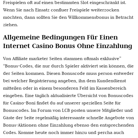
Freispielen oft auf einen bestimmten Slot eingeschränkt ist.
Wenn Sie nach Einsatz confluer Freispiele weiterzocken
möchten, dann sollten Sie den Willkommensbonus in Betracht
ziehen.
Allgemeine Bedingungen Für Einen
Internet Casino Bonus Ohne Einzahlung
Von Affiliate marketer Seiten stammen oftmals exklusive”
“Bonus-Codes, die nur durch Spieler aktiviert sein können, die
der Seiten kommen. Diesen Bonuscode muss person entweder
bei welcher Registrierung angeben, ihn dem Kundendienst
mitteilen oder in einem besonderen Feld im Kassenbereich
eingeben. Eine täglich aktualisierte Übersicht von Bonuscodes
für Casino-Boni findet du auf unserer speziellen Seite für
Bonuscodes. Im Forum von LCB posten unsere Mitglieder und
Gäste der Seite regelmäßig interessante schnelle Angebote von
Bonus-Aktionen ohne Einzahlung ebenso den entsprechenden
Codes. Komme heute noch immer hinzu und percha auch