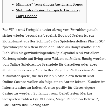
Minimale” “auszahlung Aus Einem Bonus
Slothunter Casino: Freispiele Für Lucky
Lady Chance
Für VIP´s sind Freispiele unter abzug von Einzahlung auch
sicher wieder besonders begehrt. Book of Useless ist ein
Slotautomat aus der Schmiede des Spieleherstellers Play’n GO.”
“[newline]Neben dem Buch der Toten als Hauptsymbol und
Rich Wild als gewinnbringendes Spielsymbol sind vor allem
Kartensymbole auf living area Walzen zu finden. Häufig werden
von Online Spielcasinos Freispiele für dieselben oder aber
ähnliche Slots vergeben. In der Regel handelt es einander um
Automatenspiele, die bei vielen Slotspielern beliebt sind.
Online Casinos wollen als folge einen Anreiz leisten, Kunden im
Internetcasino zu halten ebenso positiv für dieses eigene
Casino zu werden. Zu family room beliebtesten Merkur
Slotspielen zählen Eye Of Horus, Magic Reflection Deluxe 2,
Este Torero und Blazing Star.