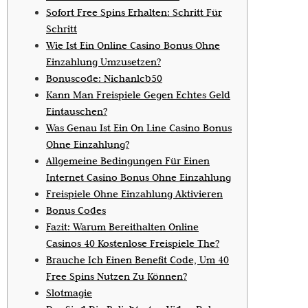
Sofort Free Spins Erhalten: Schritt Für
Schritt
Wie Ist Ein Online Casino Bonus Ohne
Einzahlung Umzusetzen?
Bonuscode: Nichanlcb50
Kann Man Freispiele Gegen Echtes Geld
Eintauschen?
Was Genau Ist Ein On Line Casino Bonus
Ohne Einzahlung?
Allgemeine Bedingungen Für Einen
Internet Casino Bonus Ohne Einzahlung
Freispiele Ohne Einzahlung Aktivieren
Bonus Codes
Fazit: Warum Bereithalten Online
Casinos 40 Kostenlose Freispiele The?
Brauche Ich Einen Benefit Code, Um 40
Free Spins Nutzen Zu Können?
Slotmagie