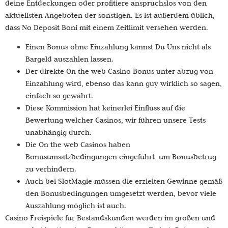
deine Entdeckungen oder profitiere anspruchslos von den
aktuellsten Angeboten der sonstigen. Es ist außerdem üblich,
dass No Deposit Boni mit einem Zeitlimit versehen werden.
Einen Bonus ohne Einzahlung kannst Du Uns nicht als
Bargeld auszahlen lassen.
Der direkte On the web Casino Bonus unter abzug von
Einzahlung wird, ebenso das kann guy wirklich so sagen,
einfach so gewährt.
Diese Kommission hat keinerlei Einfluss auf die
Bewertung welcher Casinos, wir führen unsere Tests
unabhängig durch.
Die On the web Casinos haben
Bonusumsatzbedingungen eingeführt, um Bonusbetrug
zu verhindern.
Auch bei SlotMagie müssen die erzielten Gewinne gemäß
den Bonusbedingungen umgesetzt werden, bevor viele
Auszahlung möglich ist auch.
Casino Freispiele für Bestandskunden werden im großen und