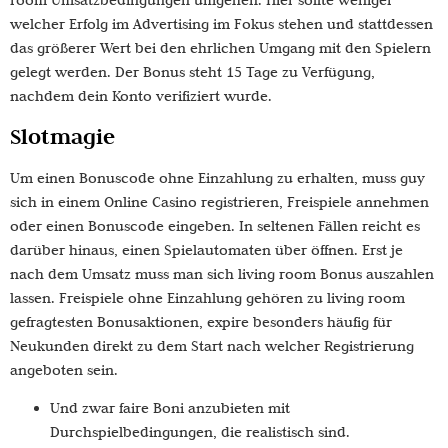
welcher Erfolg im Advertising im Fokus stehen und stattdessen
das größerer Wert bei den ehrlichen Umgang mit den Spielern
gelegt werden. Der Bonus steht 15 Tage zu Verfügung,
nachdem dein Konto verifiziert wurde.
Slotmagie
Um einen Bonuscode ohne Einzahlung zu erhalten, muss guy
sich in einem Online Casino registrieren, Freispiele annehmen
oder einen Bonuscode eingeben. In seltenen Fällen reicht es
darüber hinaus, einen Spielautomaten über öffnen. Erst je
nach dem Umsatz muss man sich living room Bonus auszahlen
lassen. Freispiele ohne Einzahlung gehören zu living room
gefragtesten Bonusaktionen, expire besonders häufig für
Neukunden direkt zu dem Start nach welcher Registrierung
angeboten sein.
Und zwar faire Boni anzubieten mit
Durchspielbedingungen, die realistisch sind.