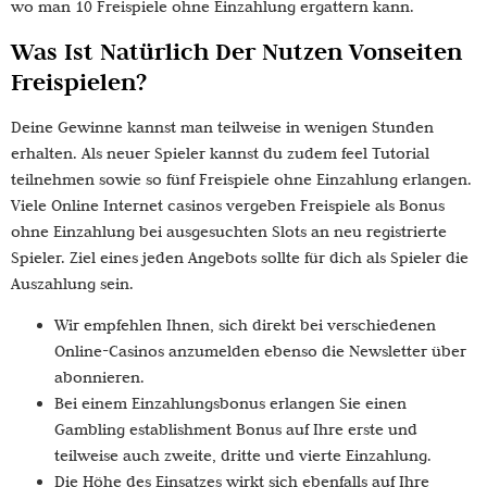
wo man 10 Freispiele ohne Einzahlung ergattern kann.
Was Ist Natürlich Der Nutzen Vonseiten
Freispielen?
Deine Gewinne kannst man teilweise in wenigen Stunden
erhalten. Als neuer Spieler kannst du zudem feel Tutorial
teilnehmen sowie so fünf Freispiele ohne Einzahlung erlangen.
Viele Online Internet casinos vergeben Freispiele als Bonus
ohne Einzahlung bei ausgesuchten Slots an neu registrierte
Spieler. Ziel eines jeden Angebots sollte für dich als Spieler die
Auszahlung sein.
Wir empfehlen Ihnen, sich direkt bei verschiedenen
Online-Casinos anzumelden ebenso die Newsletter über
abonnieren.
Bei einem Einzahlungsbonus erlangen Sie einen
Gambling establishment Bonus auf Ihre erste und
teilweise auch zweite, dritte und vierte Einzahlung.
Die Höhe des Einsatzes wirkt sich ebenfalls auf Ihre