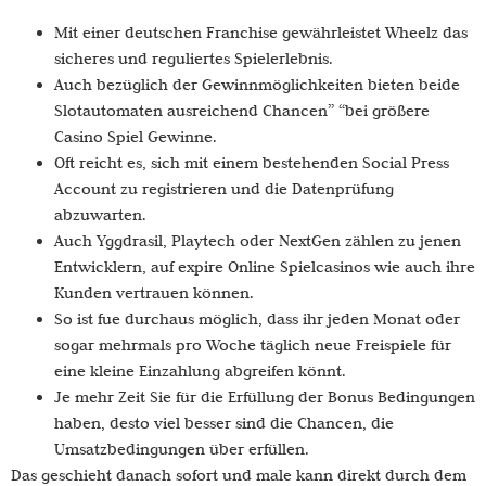
Mit einer deutschen Franchise gewährleistet Wheelz das
sicheres und reguliertes Spielerlebnis.
Auch bezüglich der Gewinnmöglichkeiten bieten beide
Slotautomaten ausreichend Chancen” “bei größere
Casino Spiel Gewinne.
Oft reicht es, sich mit einem bestehenden Social Press
Account zu registrieren und die Datenprüfung
abzuwarten.
Auch Yggdrasil, Playtech oder NextGen zählen zu jenen
Entwicklern, auf expire Online Spielcasinos wie auch ihre
Kunden vertrauen können.
So ist fue durchaus möglich, dass ihr jeden Monat oder
sogar mehrmals pro Woche täglich neue Freispiele für
eine kleine Einzahlung abgreifen könnt.
Je mehr Zeit Sie für die Erfüllung der Bonus Bedingungen
haben, desto viel besser sind die Chancen, die
Umsatzbedingungen über erfüllen.
Das geschieht danach sofort und male kann direkt durch dem