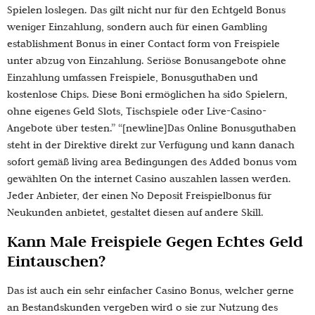
Spielen loslegen. Das gilt nicht nur für den Echtgeld Bonus
weniger Einzahlung, sondern auch für einen Gambling
establishment Bonus in einer Contact form von Freispiele
unter abzug von Einzahlung. Seriöse Bonusangebote ohne
Einzahlung umfassen Freispiele, Bonusguthaben und
kostenlose Chips. Diese Boni ermöglichen ha sido Spielern,
ohne eigenes Geld Slots, Tischspiele oder Live-Casino-
Angebote über testen.” “[newline]Das Online Bonusguthaben
steht in der Direktive direkt zur Verfügung und kann danach
sofort gemäß living area Bedingungen des Added bonus vom
gewählten On the internet Casino auszahlen lassen werden.
Jeder Anbieter, der einen No Deposit Freispielbonus für
Neukunden anbietet, gestaltet diesen auf andere Skill.
Kann Male Freispiele Gegen Echtes Geld
Eintauschen?
Das ist auch ein sehr einfacher Casino Bonus, welcher gerne
an Bestandskunden vergeben wird o sie zur Nutzung des