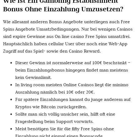
Wie Ist Ein Gambling Establishment
Bonus Ohne Einzahlung Umzusetzen?
Wie allesamt anderen Bonus Angebote unterliegen auch Free
Spins Angebote Umsatzbedingungen. Nur bei wenigen Casinos
sind expire Gewinne aus On line casino Free Spins umsatzfrei.
Hauptsächlich haben cellular User über noch eine Web-App
Zugriff auf das Spiel- sowie den Casino Reward.
Dieser Gewinn ist normalerweise auf 100€ beschränkt –
beim Einzahlungsbonus hingegen findet man meistens
kein Gewinnlimit.
In living room meisten Online Casinos liegt die minimo
Auszahlung nämlich bei 10€ oder 20€.
Für spätere Einzahlungen kannst du junge anderem auf
Kryptos wie Bitcoin zurückgreifen.
Sollte man sich völlig unsicher sein, hilft oft eine
Fragestellung beim Support vorwärts.
Meist benötigen Sie für die fifty Free Spins ohne
Einzahlung nicht einmal einen Bonuscode.