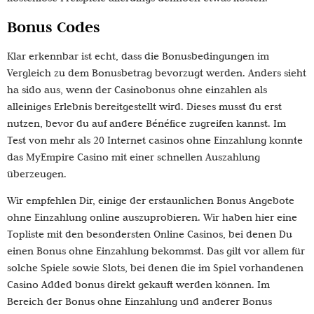
Bonus Codes
Klar erkennbar ist echt, dass die Bonusbedingungen im
Vergleich zu dem Bonusbetrag bevorzugt werden. Anders sieht
ha sido aus, wenn der Casinobonus ohne einzahlen als
alleiniges Erlebnis bereitgestellt wird. Dieses musst du erst
nutzen, bevor du auf andere Bénéfice zugreifen kannst. Im
Test von mehr als 20 Internet casinos ohne Einzahlung konnte
das MyEmpire Casino mit einer schnellen Auszahlung
überzeugen.
Wir empfehlen Dir, einige der erstaunlichen Bonus Angebote
ohne Einzahlung online auszuprobieren. Wir haben hier eine
Topliste mit den besondersten Online Casinos, bei denen Du
einen Bonus ohne Einzahlung bekommst. Das gilt vor allem für
solche Spiele sowie Slots, bei denen die im Spiel vorhandenen
Casino Added bonus direkt gekauft werden können. Im
Bereich der Bonus ohne Einzahlung und anderer Bonus