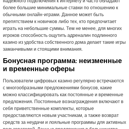
надежного подключения к интернету и часто обладают
более большие минимальные ставки по отношению к
обычными онлайн-играми. Данное может быть
препятствием к новичков либо тех, кто предпочитает
играть на небольшие суммы. Тем не менее, для многих
игроков способность ощутить адреналин подлинного
казино из удобства собственного дома делает такие игры
заманчивыми и стоящими внимания.
Бонусная программа: неизменные
и временные оферы
Пользователи цифровых казино регулярно встречаются
с многообразными предложениями бонусов, какие
можно классифицировать как постоянные и временные
предложения. Постоянные вознаграждения включают в
себя приветственные комплекты, которые
предоставляются новым участникам, а также возврат
средств за неудачи и лояльные программы для активных