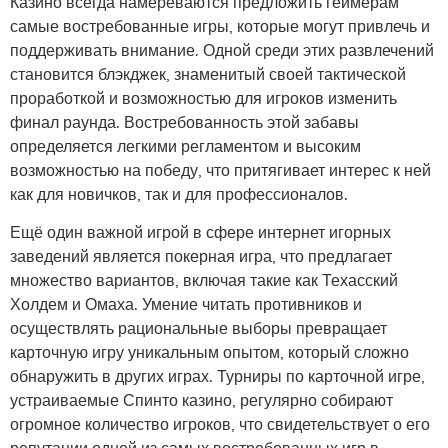
Казино всегда намереваются предложить геймерам
самые востребованные игры, которые могут привлечь и
поддерживать внимание. Одной среди этих развлечений
становится блэкджек, знаменитый своей тактической
проработкой и возможностью для игроков изменить
финал раунда. Востребованность этой забавы
определяется легкими регламентом и высоким
возможностью на победу, что притягивает интерес к ней
как для новичков, так и для профессионалов.
Ещё один важной игрой в сфере интернет игорных
заведений является покерная игра, что предлагает
множество вариантов, включая такие как Техасский
Холдем и Омаха. Умение читать противников и
осуществлять рациональные выборы превращает
карточную игру уникальным опытом, который сложно
обнаружить в других играх. Турниры по карточной игре,
устраиваемые Спинто казино, регулярно собирают
огромное количество игроков, что свидетельствует о его