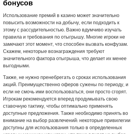
бонусов
Использование премий в казино может значительно
повысить возможности на добычу, если подходить к
этому с рассудительностью. Важно вдумчиво изучать
правила и требования по отыгрышу. Многие игроки не
замечают этот момент, что способен вызвать конфузам.
Скажем, некоторые вознаграждения требуют
значительного фактора отыгрыша, что делает их менее
выгодными.
Также, не нужно пренебрегать о сроках использования
акций. Преимущественно оферов сужены по периоду, и
если не смочь ими воспользоваться, они просто сгорят.
Игрокам рекомендуется вперед продумывать свою
ставочную тактику, чтобы оптимально применять
доступные предложения. Также необходимо принять во
внимание на выбор развлечений: некоторые привилегии
доступны для использования только в определенных