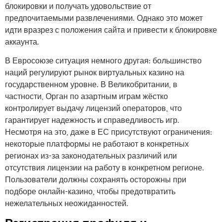
блокировки и получать удовольствие от
предпочитаемыми развлечениями. Однако это может
идти вразрез с положения сайта и привести к блокировке
аккаунта.
В Евросоюзе ситуация немного другая: большинство
наций регулируют рынок виртуальных казино на
государственном уровне. В Великобритании, в
частности, Орган по азартным играм жёстко
контролирует выдачу лицензий операторов, что
гарантирует надежность и справедливость игр.
Несмотря на это, даже в ЕС присутствуют ограничения:
некоторые платформы не работают в конкретных
регионах из-за законодательных различий или
отсутствия лицензии на работу в конкретном регионе.
Пользователи должны сохранять осторожны при
подборе онлайн-казино, чтобы предотвратить
нежелательных неожиданностей.