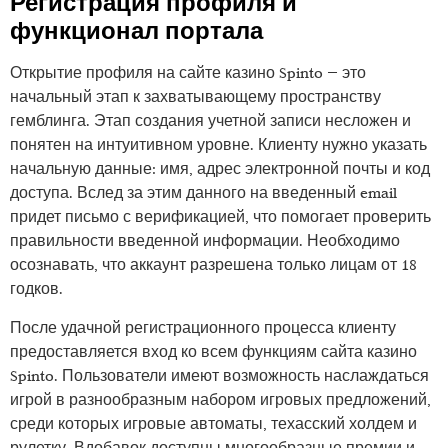
Регистрация профиля и
функционал портала
Открытие профиля на сайте казино Spinto — это
начальный этап к захватывающему пространству
гемблинга. Этап создания учетной записи несложен и
понятен на интуитивном уровне. Клиенту нужно указать
начальную данные: имя, адрес электронной почты и код
доступа. Вслед за этим данного на введенный email
придет письмо с верификацией, что помогает проверить
правильности введенной информации. Необходимо
осознавать, что аккаунт разрешена только лицам от 18
годков.
После удачной регистрационного процесса клиенту
предоставляется вход ко всем функциям сайта казино
Spinto. Пользователи имеют возможность наслаждаться
игрой в разнообразным набором игровых предложений,
среди которых игровые автоматы, техасский холдем и
рулетку. Вдобавок доступны многообразные премии и