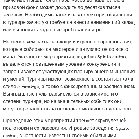
такие ивенты длятся от пары часов до пары суток, а
призовой фонд может доходить до десятков тысяч
зелёных. Необходимо заметить, что для присоединения
в турнире зачастую требуется внести наименьший вклад
или выполнить заданные требования игры.
Не менее чем захватывающи и игровые соревнования,
которые собираются мастеров и энтузиастов со всего
мира. Указанные мероприятия, подобно Spinto casino,
выделяются повышенным уровнем конкуренции и
запрашивают от участвующих планирующего мышления
и умений. Турниры имеют возможность состояться как в
стиле sit-and-go, а также с фиксированным расписанием.
Выигрышные пулы варьируются в зависимости от
степени турнира, но на значительных событиях они
могут переваливать за несколько миллионов долларов.
Проведение этих мероприятий требует скрупулезной
подготовки и согласования. Игровые заведения Spinto
casino, в частности, известны своими обильными