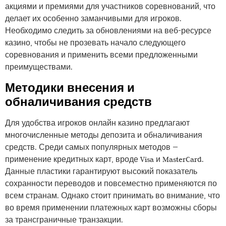
акциями и премиями для участников соревнований, что
делает их особенно заманчивыми для игроков.
Необходимо следить за обновлениями на веб-ресурсе
казино, чтобы не прозевать начало следующего
соревнования и применить всеми предложенными
преимуществами.
Методики внесения и
обналичивания средств
Для удобства игроков онлайн казино предлагают
многочисленные методы депозита и обналичивания
средств. Среди самых популярных методов —
применение кредитных карт, вроде Visa и MasterCard.
Данные пластики гарантируют высокий показатель
сохранности переводов и повсеместно применяются по
всем странам. Однако стоит принимать во внимание, что
во время применении платежных карт возможны сборы
за трансграничные транзакции.