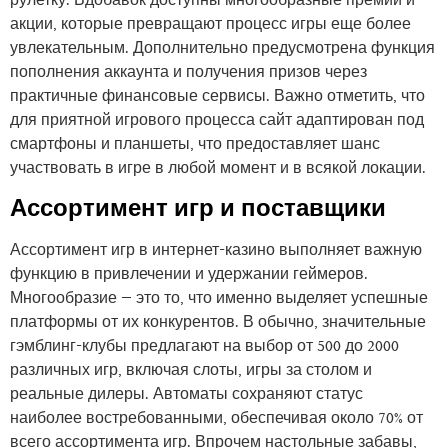
акции, которые превращают процесс игры еще более
увлекательным. Дополнительно предусмотрена функция
пополнения аккаунта и получения призов через
практичные финансовые сервисы. Важно отметить, что
для приятной игрового процесса сайт адаптирован под
смартфоны и планшеты, что предоставляет шанс
участвовать в игре в любой момент и в всякой локации.
Ассортимент игр и поставщики
Ассортимент игр в интернет-казино выполняет важную
функцию в привлечении и удержании геймеров.
Многообразие — это то, что именно выделяет успешные
платформы от их конкурентов. В обычно, значительные
гэмблинг-клубы предлагают на выбор от 500 до 2000
различных игр, включая слоты, игры за столом и
реальные дилеры. Автоматы сохраняют статус
наиболее востребованными, обеспечивая около 70% от
всего ассортимента игр. Впрочем настольные забавы,