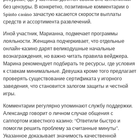
без цензуры. В конкретно, позитивные комментарии о
Spinto casino зачастую касаются скорости выплаты
средств и ассортимента развлечений.
Иной участник, Марианна, подмечает программы
лояльности. Женщина подчеркивает, что отдельные
онлайн-казино дарят великодушные начальные
вознаграждения, но важно читать правила вейджера.
Марина рекомендует подбирать те ресурсы, где условия
к ставкам минимальные. Девушка кроме того предлагает
проверять существование сертификата у игорного
заведения, что становится залогом защиты и честной
игры.
Комментарии регулярно упоминают службу поддержки.
Александр говорит о личном случае общения с
саппортом известного казино: “Ответили быстро и
помогли решить проблему за считанные минуты”.
Указанное доказывает значимость качественной