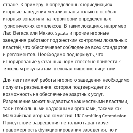
стране. К примеру, в определенных юрисдикциях
игорные заведения легализованы только в особых
игорных зонах или на территории определенных
туристических комплексов. В таких локациях, например
Лас-Вегаса или Макао, Spinto и прочие игорные
заведения работают под жестким контролем локальных
властей, что обеспечивает соблюдение всех стандартов
и регламентов. Необходимо подчеркнуть, что
игнорирование указанных норм способно привести к
тяжелым результатам, включая лишение лицензии.
Для легитимной работы игорного заведения необходимо
получить разрешение, которая подтверждает их
возможность на обеспечение азартных услуг.
Разрешение может выдаваться как местными властями,
так и глобальными надзорными органами, такими как
Мальтийская игорная комиссия, UK Gambling Commission.
Присутствие разрешения не только гарантирует
правомерность функционирования заведения, но и