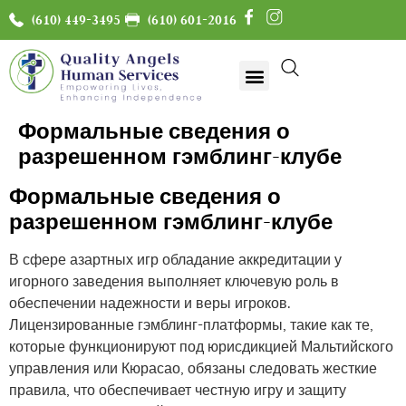
(610) 449-3495
(610) 601-2016
Формальные сведения о
разрешенном гэмблинг-клубе
Формальные сведения о
разрешенном гэмблинг-клубе
В сфере азартных игр обладание аккредитации у
игорного заведения выполняет ключевую роль в
обеспечении надежности и веры игроков.
Лицензированные гэмблинг-платформы, такие как те,
которые функционируют под юрисдикцией Мальтийского
управления или Кюрасао, обязаны следовать жесткие
правила, что обеспечивает честную игру и защиту