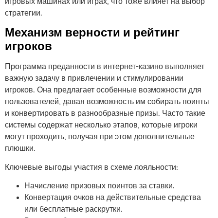
игровых машинах или играх, что тоже влияет на выбор
стратегии.
Механизм верности и рейтинг
игроков
Программа преданности в интернет-казино выполняет
важную задачу в привлечении и стимулировании
игроков. Она предлагает особенные возможности для
пользователей, давая возможность им собирать поинты
и конвертировать в разнообразные призы. Часто такие
системы содержат несколько этапов, которые игроки
могут проходить, получая при этом дополнительные
плюшки.
Ключевые выгоды участия в схеме лояльности:
Начисление призовых поинтов за ставки.
Конвертация очков на действительные средства
или бесплатные раскрутки.