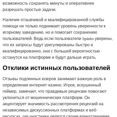
возможность сохранять минуты и оперативнее
разрешать простые задачи.
Наличие отзывчивой и квалифицированной службы
помощи не только поднимает уровень уверенности к
игорному заведению, но и помогает сохранению
пользователей. Ведь если пользователи Spinto уверены,
что их запросы будут урегулированы быстро и
квалифицированно, они с большей вероятностью
останутся на платформе и будут дальше играть.
Отклики истинных пользователей
Отзывы подлинных юзеров занимают важную роль в
определении интернет-казино. Игрок, искушенный
геймер, замечает, что правдивые рецензии помогают
уклониться от мошеннических платформ. Он
акцентирует значимость рассмотрения рецензий на
независимых дискуссионных платформах и веб-
ресурсах, где участники делятся своим впечатлениями