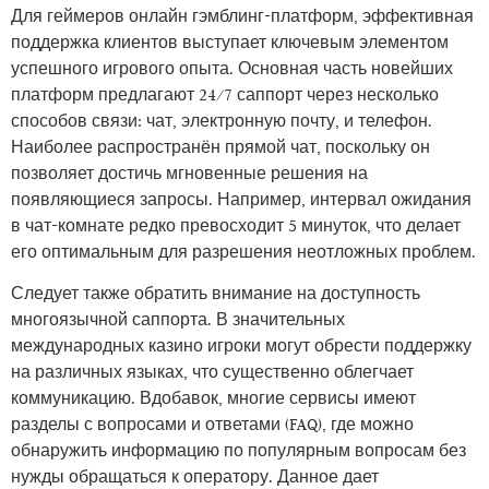
Для геймеров онлайн гэмблинг-платформ, эффективная
поддержка клиентов выступает ключевым элементом
успешного игрового опыта. Основная часть новейших
платформ предлагают 24/7 саппорт через несколько
способов связи: чат, электронную почту, и телефон.
Наиболее распространён прямой чат, поскольку он
позволяет достичь мгновенные решения на
появляющиеся запросы. Например, интервал ожидания
в чат-комнате редко превосходит 5 минуток, что делает
его оптимальным для разрешения неотложных проблем.
Следует также обратить внимание на доступность
многоязычной саппорта. В значительных
международных казино игроки могут обрести поддержку
на различных языках, что существенно облегчает
коммуникацию. Вдобавок, многие сервисы имеют
разделы с вопросами и ответами (FAQ), где можно
обнаружить информацию по популярным вопросам без
нужды обращаться к оператору. Данное дает