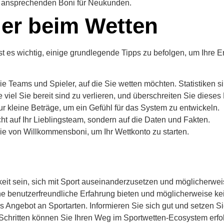
nd ansprechenden Boni für Neukunden.
ger beim Wetten
st es wichtig, einige grundlegende Tipps zu befolgen, um Ihre
e Teams und Spieler, auf die Sie wetten möchten. Statistiken si
 viel Sie bereit sind zu verlieren, und überschreiten Sie dieses
r kleine Beträge, um ein Gefühl für das System zu entwickeln.
ht auf Ihr Lieblingsteam, sondern auf die Daten und Fakten.
Sie von Willkommensboni, um Ihr Wettkonto zu starten.
it sein, sich mit Sport auseinanderzusetzen und möglicherweis
ine benutzerfreundliche Erfahrung bieten und möglicherweise 
as Angebot an Sportarten. Informieren Sie sich gut und setzen S
 Schritten können Sie Ihren Weg im Sportwetten-Ecosystem erfol