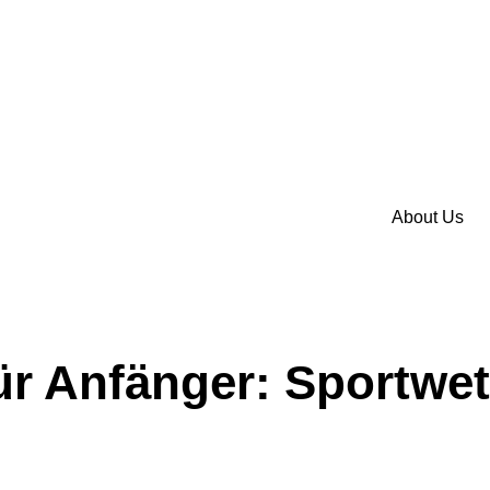
About Us
r Anfänger: Sportwet