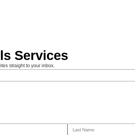
ls Services
ites straight to your inbox.