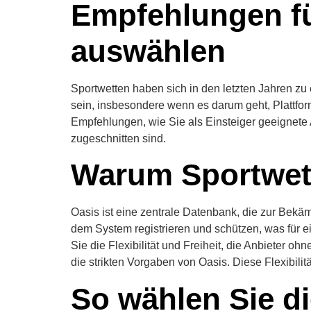
Empfehlungen fü
auswählen
Sportwetten haben sich in den letzten Jahren zu 
sein, insbesondere wenn es darum geht, Plattfo
Empfehlungen, wie Sie als Einsteiger geeignete 
zugeschnitten sind.
Warum Sportwet
Oasis ist eine zentrale Datenbank, die zur Bekä
dem System registrieren und schützen, was für ei
Sie die Flexibilität und Freiheit, die Anbieter 
die strikten Vorgaben von Oasis. Diese Flexibilit
So wählen Sie di