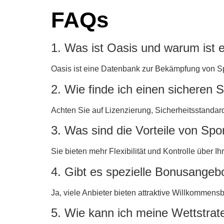
FAQs
1. Was ist Oasis und warum ist e
Oasis ist eine Datenbank zur Bekämpfung von Spie
2. Wie finde ich einen sicheren 
Achten Sie auf Lizenzierung, Sicherheitsstandar
3. Was sind die Vorteile von Sp
Sie bieten mehr Flexibilität und Kontrolle über I
4. Gibt es spezielle Bonusangeb
Ja, viele Anbieter bieten attraktive Willkommensbo
5. Wie kann ich meine Wettstrat