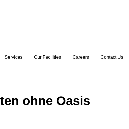
Services
Our Facilities
Careers
Contact Us
ten ohne Oasis