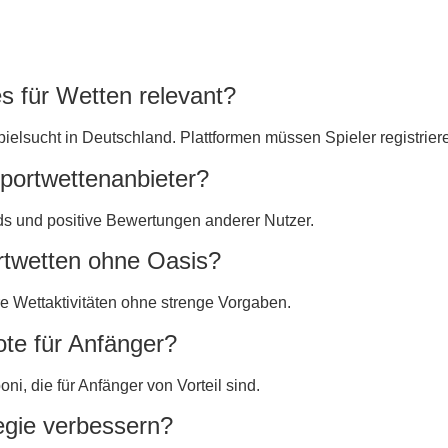
s für Wetten relevant?
lsucht in Deutschland. Plattformen müssen Spieler registrieren
Sportwettenanbieter?
ds und positive Bewertungen anderer Nutzer.
ortwetten ohne Oasis?
hre Wettaktivitäten ohne strenge Vorgaben.
ote für Anfänger?
ni, die für Anfänger von Vorteil sind.
egie verbessern?