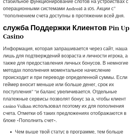
стабильное функционирование слотов на устройствах с
операционными системами Android а iOS. Акции с”
“пополнением счета доступны в протяжении всей дня.
служба Поддержки Клиентов Pin Up
Casino
Информация, которая запрашивается через сайт, наша
лишь для подтверждений возраста и личности игрока, а
также для предоставления личных бонусов. В немногие
методах пополнения моментальное начисление
происходит и при переводе определенной суммы. Если
геймер вносит меньше или больше денег, срок их
поступления” “и баланс увеличивается. Отдельные
платежные сервисы позволят бонус за а, чтобы клиент
casino Vulkan использовал поэтому их для пополнения
счета. Отметки об таких предложениях отображаются в
блоке «Пополнить счет».
Чем выше твой статус в программе, тем больше