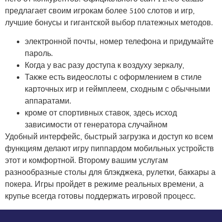
предлагает своим игрокам более 5100 слотов и игр,
лучшие бонусы и гигантской выбор платежных методов.
электронной почты, номер телефона и придумайте
пароль.
Когда у вас разу доступа к воздуху зеркалу,
Также есть видеослоты с оформлением в стиле
карточных игр и геймплеем, сходным с обычными
аппаратами.
кроме от спортивных ставок, здесь исход
зависимости от генератора случайном
Удобный интерфейс, быстрый загрузка и доступ ко всем
функциям делают игру пиппардом мобильных устройств
этот и комфортной. Второму вашим услугам
разнообразные столы для блэкджека, рулетки, баккары а
покера. Игры пройдет в режиме реальных времени, а
крупье всегда готовы поддержать игровой процесс.