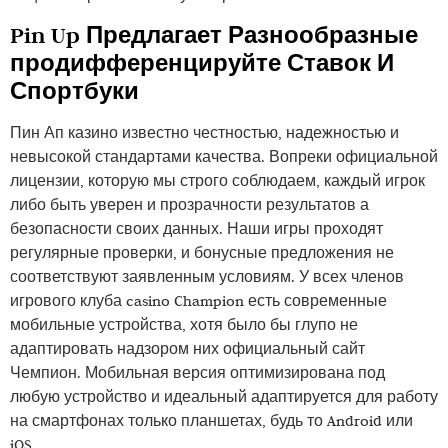
Pin Up Предлагает Разнообразные
продифференцируйте Ставок И
Спортбуки
Пин Ап казино известно честностью, надежностью и
невысокой стандартами качества. Вопреки официальной
лицензии, которую мы строго соблюдаем, каждый игрок
либо быть уверен и прозрачности результатов а
безопасности своих данных. Наши игры проходят
регулярные проверки, и бонусные предложения не
соответствуют заявленным условиям. У всех членов
игрового клуба casino Champion есть современные
мобильные устройства, хотя было бы глупо не
адаптировать надзором них официальный сайт
Чемпион. Мобильная версия оптимизирована под
любую устройство и идеальный адаптируется для работу
на смартфонах только планшетах, будь то Android или
iOS.