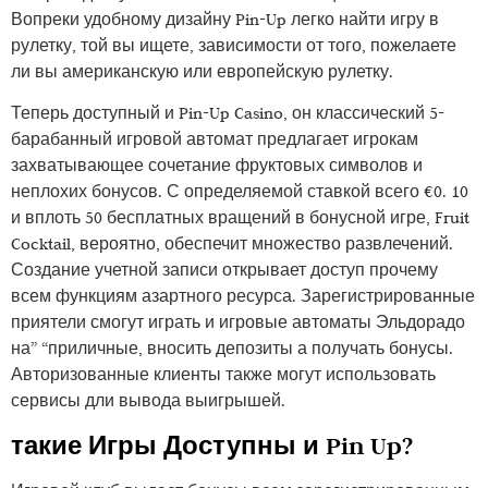
Вопреки удобному дизайну Pin-Up легко найти игру в
рулетку, той вы ищете, зависимости от того, пожелаете
ли вы американскую или европейскую рулетку.
Теперь доступный и Pin-Up Casino, он классический 5-
барабанный игровой автомат предлагает игрокам
захватывающее сочетание фруктовых символов и
неплохих бонусов. С определяемой ставкой всего €0. 10
и вплоть 50 бесплатных вращений в бонусной игре, Fruit
Cocktail, вероятно, обеспечит множество развлечений.
Создание учетной записи открывает доступ прочему
всем функциям азартного ресурса. Зарегистрированные
приятели смогут играть и игровые автоматы Эльдорадо
на” “приличные, вносить депозиты а получать бонусы.
Авторизованные клиенты также могут использовать
сервисы дли вывода выигрышей.
такие Игры Доступны и Pin Up?