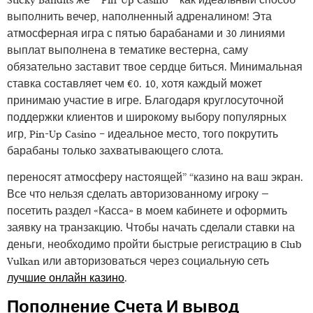
выполнить вечер, наполненный адреналином! Эта
атмосферная игра с пятью барабанами и 30 линиями
выплат выполнена в тематике вестерна, саму
обязательно заставит твое сердце биться. Минимальная
ставка составляет чем €0. 10, хотя каждый может
принимаю участие в игре. Благодаря круглосуточной
поддержки клиентов и широкому выбору популярных
игр, Pin-Up Casino – идеальное место, того покрутить
барабаны только захватывающего слота.
переносят атмосферу настоящей” “казино на ваш экран.
Все что нельзя сделать авторизованному игроку —
посетить раздел «Касса» в моем кабинете и оформить
заявку на транзакцию. Чтобы начать сделали ставки на
деньги, необходимо пройти быстрые регистрацию в Club
Vulkan или авторизоваться через социальную сеть
лучшие онлайн казино
.
Пополнение Счета И вывод