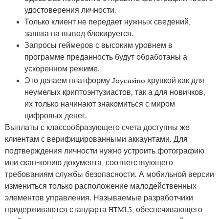
удостоверения личности.
Только клиент не передает нужных сведений,
заявка на вывод блокируется.
Запросы геймеров с высоким уровнем в
программе преданность будут обработаны а
ускоренном режиме.
Это делаем платформу Joycasino хрупкой как для
неумелых криптоэнтузиастов, так а для новичков,
их только начинают знакомиться с миром
цифровых денег.
Выплаты с классообразующего счета доступны же
клиентам с верифицированными аккаунтами. Для
подтверждения личности нужно устроить фотографию
или скан-копию документа, соответствующего
требованиям службы безопасности. А мобильной версии
измениться только расположение малодейственных
элементов управления. Называемые разработчики
придерживаются стандарта HTML5, обеспечивающего