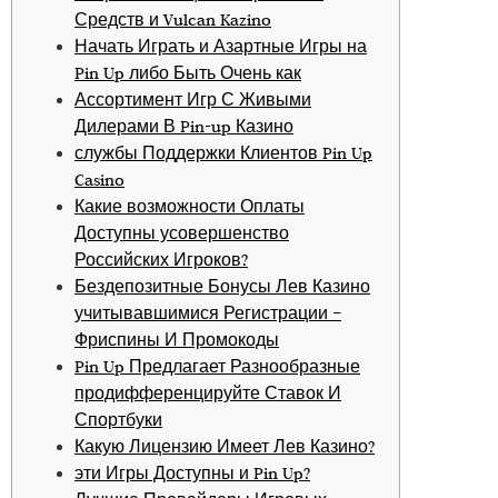
Средств и Vulcan Kazino
Начать Играть и Азартные Игры на
Pin Up либо Быть Очень как
Ассортимент Игр С Живыми
Дилерами В Pin-up Казино
службы Поддержки Клиентов Pin Up
Casino
Какие возможности Оплаты
Доступны усовершенство
Российских Игроков?
Бездепозитные Бонусы Лев Казино
учитывавшимися Регистрации –
Фриспины И Промокоды
Pin Up Предлагает Разнообразные
продифференцируйте Ставок И
Спортбуки
Какую Лицензию Имеет Лев Казино?
эти Игры Доступны и Pin Up?