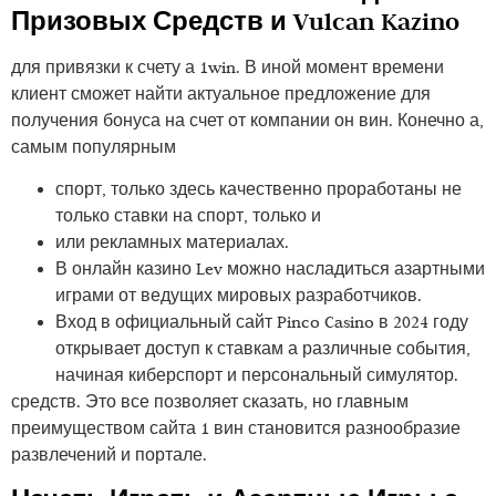
Призовых Средств и Vulcan Kazino
для привязки к счету а 1win. В иной момент времени
клиент сможет найти актуальное предложение для
получения бонуса на счет от компании он вин. Конечно а,
самым популярным
спорт, только здесь качественно проработаны не
только ставки на спорт, только и
или рекламных материалах.
В онлайн казино Lev можно насладиться азартными
играми от ведущих мировых разработчиков.
Вход в официальный сайт Pinco Casino в 2024 году
открывает доступ к ставкам а различные события,
начиная киберспорт и персональный симулятор.
средств. Это все позволяет сказать, но главным
преимуществом сайта 1 вин становится разнообразие
развлечений и портале.