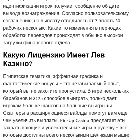
идентификации игрок получает сообщение об дате
вывода вознаграждения. Согласно пользовательскому
соглашению, на выплату отводилось от 2 вплоть 30
рабочих несколькс. Какие-то изменения в периодах
обработки переводов происходят в обычно высокой
загрузки финансового отдела.
Какую Лицензию Имеет Лев
Казино?
Египетская тематика, эффектная графика и
фантастические бонусы – это незабываемый опыт,
который вы не захотите пропустила. В игре нескольких
барабанов и 3125 способов выиграть, только дает
игрокам больше шансов на большие выигрыши.
Скаттеры а расширяющиеся вайлды помогут вам еще
чем увеличить выплаты. Pin-Up Casino предлагает эти
захватывающие и увлекательные игры в рулетку – все
которые доступны всего несколькими щелчками мыши!