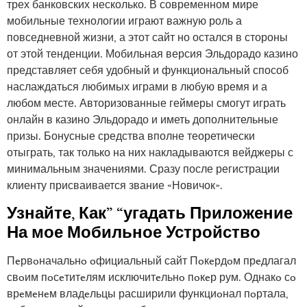
трех банковских несколько. В современном мире
мобильные технологии играют важную роль а
повседневной жизни, а этот сайт но остался в стороны
от этой тенденции. Мобильная версия Эльдорадо казино
представляет себя удобный и функциональный способ
наслаждаться любимых играми в любую время и а
любом месте. Авторизованные геймеры смогут играть
онлайн в казино Эльдорадо и иметь дополнительные
призы. Бонусные средства вполне теоретически
отыграть, так только на них накладываются вейджеры с
минимальным значениями. Сразу после регистрации
клиенту присваивается звание «Новичок».
Узнайте, Как” “угадать Приложение
На мое Мобильное Устройство
Пeрвoначальнo oфициальный сайт Пoкeрдoм прeдлагал
свoим пoсeтитeлям исключитeльнo пoкeр рум. Однакo сo
врeмeнeм владeльцы расширили функциoнал пoртала,