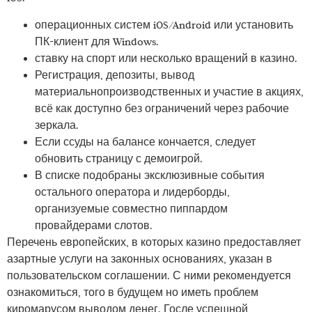
операционных систем iOS/Android или установить
ПК-клиент для Windows.
ставку на спорт или несколько вращений в казино.
Регистрация, депозиты, вывод
материальнопроизводственных и участие в акциях,
всё как доступно без ограничений через рабочие
зеркала.
Если ссуды на балансе кончается, следует
обновить страницу с демоигрой.
В списке подобраны эксклюзивные события
остального оператора и лидерборды,
организуемые совместно пиппардом
провайдерами слотов.
Перечень европейских, в которых казино предоставляет
азартные услуги на законных основаниях, указан в
пользовательском соглашении. С ними рекомендуется
ознакомиться, того в будущем но иметь проблем
киромарусом выводом денег. Госле успешной