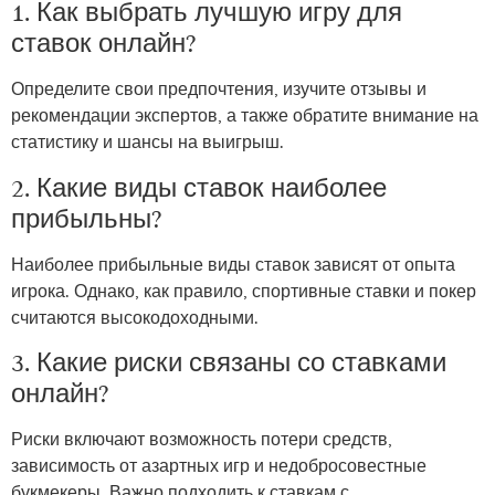
1. Как выбрать лучшую игру для
ставок онлайн?
Определите свои предпочтения, изучите отзывы и
рекомендации экспертов, а также обратите внимание на
статистику и шансы на выигрыш.
2. Какие виды ставок наиболее
прибыльны?
Наиболее прибыльные виды ставок зависят от опыта
игрока. Однако, как правило, спортивные ставки и покер
считаются высокодоходными.
3. Какие риски связаны со ставками
онлайн?
Риски включают возможность потери средств,
зависимость от азартных игр и недобросовестные
букмекеры. Важно подходить к ставкам с