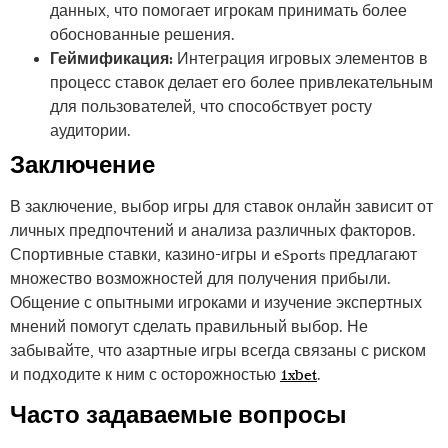
данных, что помогает игрокам принимать более
обоснованные решения.
Геймификация:
Интеграция игровых элементов в
процесс ставок делает его более привлекательным
для пользователей, что способствует росту
аудитории.
Заключение
В заключение, выбор игры для ставок онлайн зависит от
личных предпочтений и анализа различных факторов.
Спортивные ставки, казино-игры и eSports предлагают
множество возможностей для получения прибыли.
Общение с опытными игроками и изучение экспертных
мнений помогут сделать правильный выбор. Не
забывайте, что азартные игры всегда связаны с риском
и подходите к ним с осторожностью
1xbet
.
Часто задаваемые вопросы