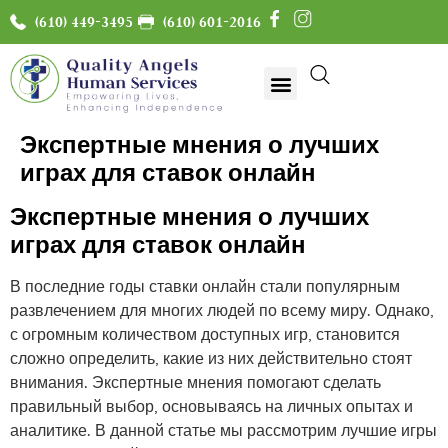
(610) 449-3495
(610) 601-2016
Экспертные мнения о лучших
играх для ставок онлайн
Экспертные мнения о лучших
играх для ставок онлайн
В последние годы ставки онлайн стали популярным
развлечением для многих людей по всему миру. Однако,
с огромным количеством доступных игр, становится
сложно определить, какие из них действительно стоят
внимания. Экспертные мнения помогают сделать
правильный выбор, основываясь на личных опытах и
аналитике. В данной статье мы рассмотрим лучшие игры