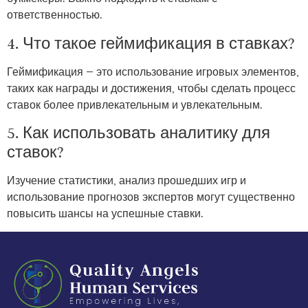
ответственностью.
4. Что такое геймификация в ставках?
Геймификация — это использование игровых элементов,
таких как награды и достижения, чтобы сделать процесс
ставок более привлекательным и увлекательным.
5. Как использовать аналитику для
ставок?
Изучение статистики, анализ прошедших игр и
использование прогнозов экспертов могут существенно
повысить шансы на успешные ставки.