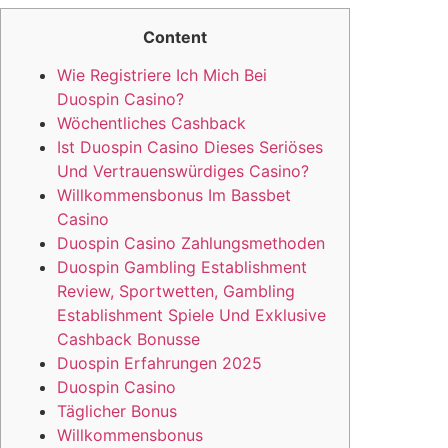
Content
Wie Registriere Ich Mich Bei
Duospin Casino?
Wöchentliches Cashback
Ist Duospin Casino Dieses Seriöses
Und Vertrauenswürdiges Casino?
Willkommensbonus Im Bassbet
Casino
Duospin Casino Zahlungsmethoden
Duospin Gambling Establishment
Review, Sportwetten, Gambling
Establishment Spiele Und Exklusive
Cashback Bonusse
Duospin Erfahrungen 2025
Duospin Casino
Täglicher Bonus
Willkommensbonus