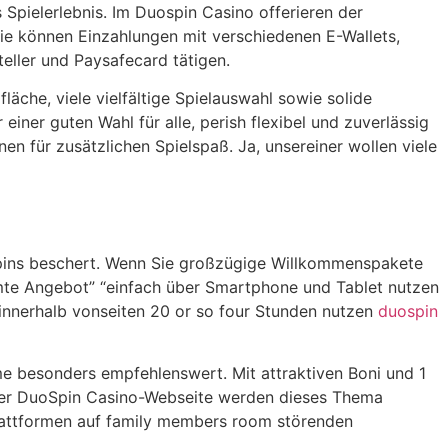
Spielerlebnis. Im Duospin Casino offerieren der
ie können Einzahlungen mit verschiedenen E-Wallets,
eller und Paysafecard tätigen.
äche, viele vielfältige Spielauswahl sowie solide
ner guten Wahl für alle, perish flexibel und zuverlässig
en für zusätzlichen Spielspaß. Ja, unsereiner wollen viele
eSpins beschert. Wenn Sie großzügige Willkommenspakete
amte Angebot” “einfach über Smartphone und Tablet nutzen
 innerhalb vonseiten 20 or so four Stunden nutzen
duospin
e besonders empfehlenswert. Mit attraktiven Boni und 1
r der DuoSpin Casino-Webseite werden dieses Thema
 Plattformen auf family members room störenden