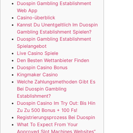
Duospin Gambling Establishment
Web App
Casino-überblick
Kannst Du Unentgeltlich Im Duospin
Gambling Establishment Spielen?
Duospin Gambling Establishment
Spielangebot
Live Casino Spiele
Den Besten Wettanbieter Finden
Duospin Casino Bonus
Kingmaker Casino
Welche Zahlungsmethoden Gibt Es
Bei Duospin Gambling
Establishment?
Duospin Casino Im Try Out: Bis Hin
Zu Zu 500 Bonus + 100 Fs!
Registrierungsprozess Bei Duospin
What To Expect From Your
Approved Slot Machines Websites”