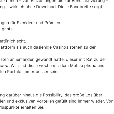
Funktionen – von Einzahlungen bis zur Bonusaktivierung –
rung – wirklich ohne Download. Diese Bandbreite sorgt
ngen für Excédent und Prämien.
e gehts.
türlich echt.
lattform als auch dasjenige Casinos stehen zu der
ebsten an jemanden gewandt hätte, dieser mit Rat zu der
good. Wir sind diese woche mit dem Mobile phone und
ilen Portale immer besser sein.
ng darüber hinaus die Possibility, das große Los über
en und exklusiven Vorteilen gefüllt sind immer wieder. Von
luspunkte erhalten Sie.