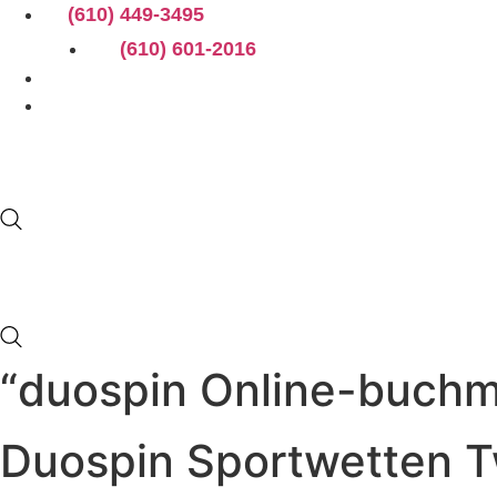
Skip
(610) 449-3495
to
(610) 601-2016
content
“duospin Online-buchm
Duospin Sportwetten 