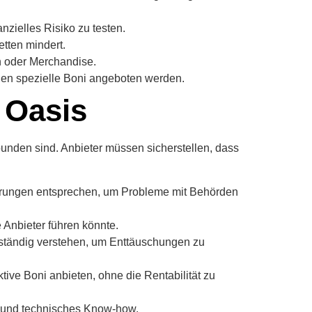
zielles Risiko zu testen.
tten mindert.
en oder Merchandise.
en spezielle Boni angeboten werden.
 Oasis
bunden sind. Anbieter müssen sicherstellen, dass
derungen entsprechen, um Probleme mit Behörden
 Anbieter führen könnte.
ständig verstehen, um Enttäuschungen zu
ive Boni anbieten, ohne die Rentabilität zu
 und technisches Know-how.