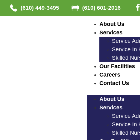
(610) 449-3495
(610) 601-2016
About Us
Services
Service Ad
Service In
Skilled Nu
Our Facilities
Careers
Contact Us
About Us
Services
Service Ad
Service In
Skilled Nu