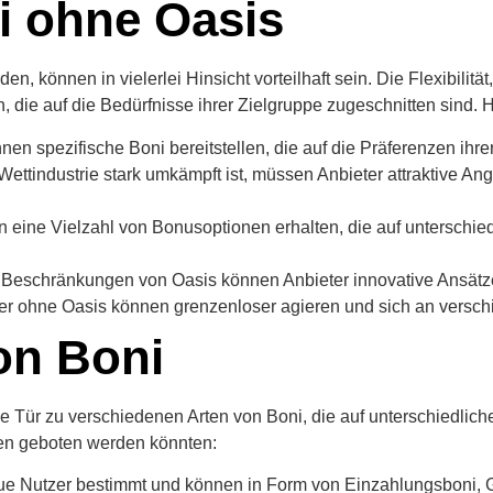
i ohne Oasis
 können in vielerlei Hinsicht vorteilhaft sein. Die Flexibilität
e auf die Bedürfnisse ihrer Zielgruppe zugeschnitten sind. Hie
en spezifische Boni bereitstellen, die auf die Präferenzen ihre
ettindustrie stark umkämpft ist, müssen Anbieter attraktive A
eine Vielzahl von Bonusoptionen erhalten, die auf unterschied
Beschränkungen von Oasis können Anbieter innovative Ansätze
er ohne Oasis können grenzenloser agieren und sich an versch
on Boni
e Tür zu verschiedenen Arten von Boni, die auf unterschiedlich
nden geboten werden könnten:
eue Nutzer bestimmt und können in Form von Einzahlungsboni, 