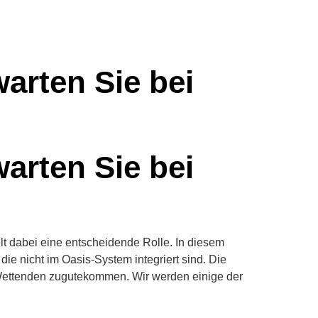
arten Sie bei
arten Sie bei
elt dabei eine entscheidende Rolle. In diesem
die nicht im Oasis-System integriert sind. Die
e Wettenden zugutekommen. Wir werden einige der
.