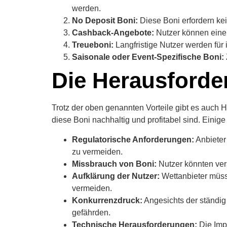
werden.
No Deposit Boni:
Diese Boni erfordern kei
Cashback-Angebote:
Nutzer können einen
Treueboni:
Langfristige Nutzer werden für 
Saisonale oder Event-Spezifische Boni:
Die Herausforde
Trotz der oben genannten Vorteile gibt es auch 
diese Boni nachhaltig und profitabel sind. Eini
Regulatorische Anforderungen:
Anbieter
zu vermeiden.
Missbrauch von Boni:
Nutzer könnten vers
Aufklärung der Nutzer:
Wettanbieter müss
vermeiden.
Konkurrenzdruck:
Angesichts der ständig
gefährden.
Technische Herausforderungen:
Die Imp