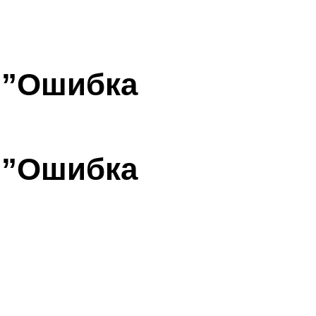
n”:”Ошибка
n”:”Ошибка