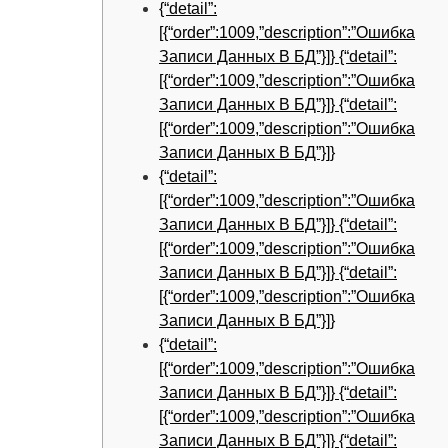
{“detail”:
[{“order”:1009,”description”:”Ошибка
Записи Данных В БД”}]} {“detail”:
[{“order”:1009,”description”:”Ошибка
Записи Данных В БД”}]} {“detail”:
[{“order”:1009,”description”:”Ошибка
Записи Данных В БД”}]}
{“detail”:
[{“order”:1009,”description”:”Ошибка
Записи Данных В БД”}]} {“detail”:
[{“order”:1009,”description”:”Ошибка
Записи Данных В БД”}]} {“detail”:
[{“order”:1009,”description”:”Ошибка
Записи Данных В БД”}]}
{“detail”:
[{“order”:1009,”description”:”Ошибка
Записи Данных В БД”}]} {“detail”:
[{“order”:1009,”description”:”Ошибка
Записи Данных В БД”}]} {“detail”: