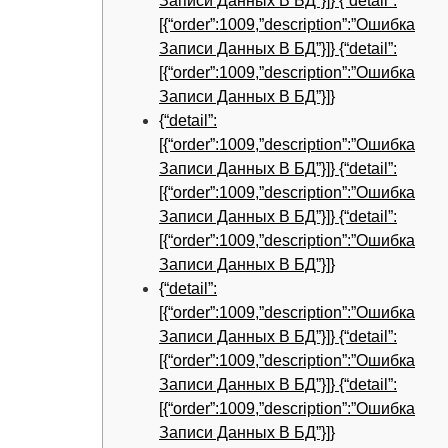
Записи Данных В БД”}]} {“detail”:
[{“order”:1009,”description”:”Ошибка
Записи Данных В БД”}]} {“detail”:
[{“order”:1009,”description”:”Ошибка
Записи Данных В БД”}]}
{“detail”:
[{“order”:1009,”description”:”Ошибка
Записи Данных В БД”}]} {“detail”:
[{“order”:1009,”description”:”Ошибка
Записи Данных В БД”}]} {“detail”:
[{“order”:1009,”description”:”Ошибка
Записи Данных В БД”}]}
{“detail”:
[{“order”:1009,”description”:”Ошибка
Записи Данных В БД”}]} {“detail”:
[{“order”:1009,”description”:”Ошибка
Записи Данных В БД”}]} {“detail”:
[{“order”:1009,”description”:”Ошибка
Записи Данных В БД”}]}