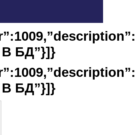
er”:1009,”descriptio
В БД”}]}
er”:1009,”descriptio
В БД”}]}