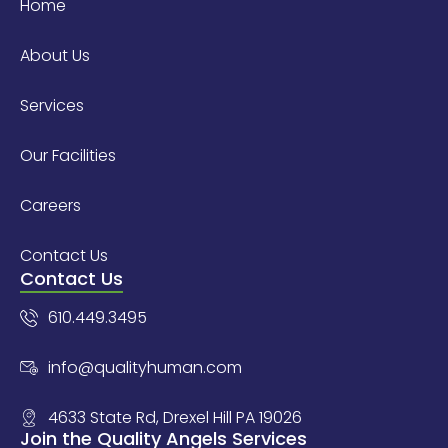
Home
About Us
Services
Our Facilities
Careers
Contact Us
Contact Us
610.449.3495
info@qualityhuman.com
4633 State Rd, Drexel Hill PA 19026
Join the Quality Angels Services