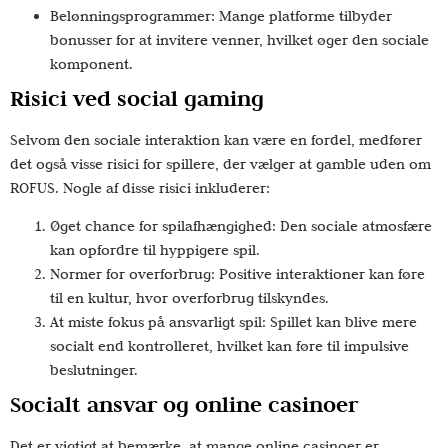
Belønningsprogrammer: Mange platforme tilbyder
bonusser for at invitere venner, hvilket øger den sociale
komponent.
Risici ved social gaming
Selvom den sociale interaktion kan være en fordel, medfører
det også visse risici for spillere, der vælger at gamble uden om
ROFUS. Nogle af disse risici inkluderer:
Øget chance for spilafhængighed: Den sociale atmosfære
kan opfordre til hyppigere spil.
Normer for overforbrug: Positive interaktioner kan føre
til en kultur, hvor overforbrug tilskyndes.
At miste fokus på ansvarligt spil: Spillet kan blive mere
socialt end kontrolleret, hvilket kan føre til impulsive
beslutninger.
Socialt ansvar og online casinoer
Det er vigtigt at bemærke, at mange online casinoer er