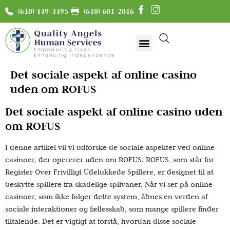
(610) 449-3495
(610) 601-2016
Det sociale aspekt af online casino
uden om ROFUS
Det sociale aspekt af online casino uden
om ROFUS
I denne artikel vil vi udforske de sociale aspekter ved online
casinoer, der opererer uden om ROFUS. ROFUS, som står for
Register Over Frivilligt Udelukkede Spillere, er designet til at
beskytte spillere fra skadelige spilvaner. Når vi ser på online
casinoer, som ikke følger dette system, åbnes en verden af
sociale interaktioner og fællesskab, som mange spillere finder
tiltalende. Det er vigtigt at forstå, hvordan disse sociale