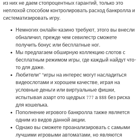
из них не даем стопроцентных гарантий, только это
неплохой способом контролировать расход банкролла и
систематизировать игру.
Немногих онлайн-казино требуют, этого вы внесли
обналичил, прежде чем севилестр сможете
получить бонус или бесплатные ног.
Мы предлагаем обширную коллекцию слотов с
бесплатным режимом игры, где каждый найдут что-
то для даже.
Любители” “игры на интерес могут насладиться
видеослотами и хорошем качестве, играя на
условные деньги или виртуальные фишки,
испытывая азарт ото щедрых 777 а 888 без риска
для кошелька.
Пополнение игрового банкролла также является
одним из видов данной акции.
Однако вы сможете проанализировать с самыми
лучшими игровыми автоматами, но являются