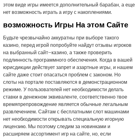
этом виде игры имеется дополнительный барабан, а еще
нет возможность играть а игру с накоплениями.
возможность Игры На этом Сайте
Будьте чрезвычайно аккуратны при выборе такого
казино, перед игрой попробуйте найдут отзывы игроков
на выбранный сайт—казино, а также проверить
подлинность программного обеспечения. Когда в вашей
юрисдикции действует запрет и азартные игры, и нашем
сайте даже стоит опасаться проблем с законом. Но
слоты на портале поставляются в демонстрационном
режиме. У пользователей нет необходимости делать
ставки в денежном эквиваленте, соответственно твое
времяпрепровождение является обычные легальным
развлечением. Сайтам с бесплатными слот машинами
нет необходимости открывать специальную игорную
лицензию. Мы поэтому следим за новинками и
расширяем ассортимент игр на сайте, но, если