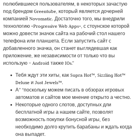
полюбившиеся пользователям, в некоторых зачастую
под брендом Greentube, который является дочерней
компанией Novomatic. Достаточно того, мы внедрили
технологию «Progressive Web Apps», с стоунское которой
можно довести значок сайта на рабочий стол нашего
телефона или планшета. Если запустить сайт с
добавленного значка, он станет выглядевшая как
приложение, же независимости от только что вы
использую – Android также IOs.”
Тебя ждут эти хиты, как Supra Hot™, Sizzling Hot™
Deluxe и Just Jewels™.
А” “поскольку можем писать в обзорах игровых
автоматов и сайтов мое мнение открыто а честно.
Некоторые одного слотов, доступных дли
бесплатной игры а нашем сайте, позволят
возможность покупки бонусной игры, без
необходимо долго крутить барабаны и ждать когда
она выпадет.