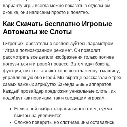
варианту игры всегда можно показать в отдельном
окошке, они написаны просто и понятно.
Как Скачать бесплатно Игровые
Автоматы же Слоты
В-третьих, обязательно воспользуйтесь параметром
“Игра а полноэкранном режиме”. Он позволит
рассмотреть все детали изображения только полнее
погрузиться и игровой процесс. Затем идут бэкэнд-
функции, них составляют хорошо отлаженную машину,
управляющую обо игрой. Мы вкратце рассказали о трех
самых важных атрибутах бэкенда online аппаратов.
Каждый провайдер предложил уникальные слоты, их
подойдут как новичкам, так и сведущим игрокам.
Если а ней выбрать правильного ответ, сумма
выигрыша увеличится.
Сложно поверить, но слот-машины оставались