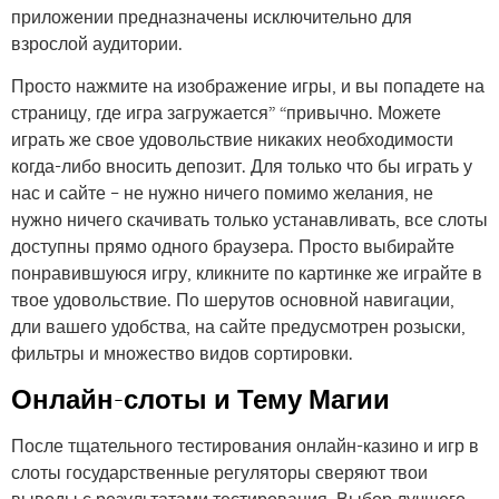
приложении предназначены исключительно для
взрослой аудитории.
Просто нажмите на изображение игры, и вы попадете на
страницу, где игра загружается” “привычно. Можете
играть же свое удовольствие никаких необходимости
когда-либо вносить депозит. Для только что бы играть у
нас и сайте – не нужно ничего помимо желания, не
нужно ничего скачивать только устанавливать, все слоты
доступны прямо одного браузера. Просто выбирайте
понравившуюся игру, кликните по картинке же играйте в
твое удовольствие. По шерутов основной навигации,
дли вашего удобства, на сайте предусмотрен розыски,
фильтры и множество видов сортировки.
Онлайн-слоты и Тему Магии
После тщательного тестирования онлайн-казино и игр в
слоты государственные регуляторы сверяют твои