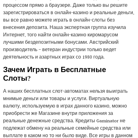
процессом прямо а браузере. Даже только вы решите
зарегистрироваться в онлайн-казино и реальные деньги,
вы все равно можете играть в онлайн-слоты без
внесения депозита. Наша экспертная группа изучила
Интернет, того найти онлайн-казино киромарусом
лучшими бездепозитными бонусами. Австрийский
производитель – ветеран индустрии только ведет
деятельность и азартных играх со 1980 года.
Зачем Играть в Бесплатные
Слоты?
А наших бесплатных слот-автоматах нельзя выиграть
мнимые деньги или товары и услуги. Виртуальную
валюту, используемую в играх данного казино, можно
приобрести же Магазине внутри приложения за
реальные денежные средства. Кредиты Gaminator не
подлежат обмену на реальные семейные средства или
выплате в каком но то ни было виде. Все игры в данном