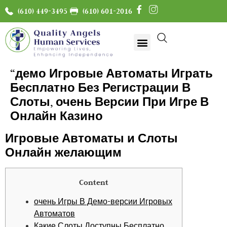
(610) 449-3495
(610) 601-2016
“демо Игровые Автоматы Играть
Бесплатно Без Регистрации В
Слоты, очень Версии При Игре В
Онлайн Казино
Игровые Автоматы и Слоты
Онлайн желающим
Content
очень Игры В Демо-версии Игровых
Автоматов
Какие Слоты Доступны Бесплатно