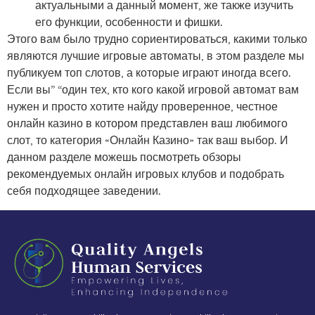
актуальными а данный момент, же также изучить
его функции, особенности и фишки.
Этого вам было трудно сориентироваться, какими только
являются лучшие игровые автоматы, в этом разделе мы
публикуем топ слотов, а которые играют иногда всего.
Если вы” “один тех, кто кого какой игровой автомат вам
нужен и просто хотите найду проверенное, честное
онлайн казино в котором представлен ваш любимого
слот, то категория «Онлайн Казино» так ваш выбор. И
данном разделе можешь посмотреть обзоры
рекомендуемых онлайн игровых клубов и подобрать
себя подходящее заведении.