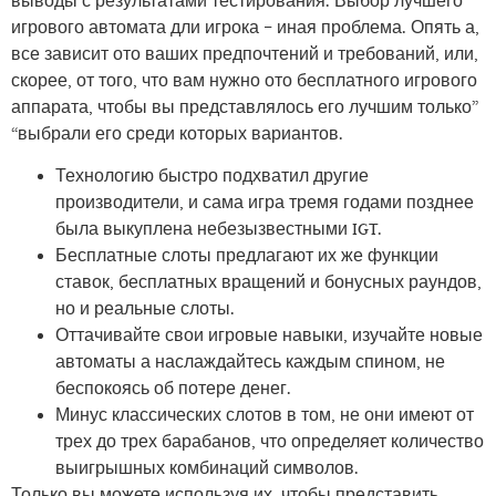
выводы с результатами тестирования. Выбор лучшего
игрового автомата дли игрока – иная проблема. Опять а,
все зависит ото ваших предпочтений и требований, или,
скорее, от того, что вам нужно ото бесплатного игрового
аппарата, чтобы вы представлялось его лучшим только”
“выбрали его среди которых вариантов.
Технологию быстро подхватил другие
производители, и сама игра тремя годами позднее
была выкуплена небезызвестными IGT.
Бесплатные слоты предлагают их же функции
ставок, бесплатных вращений и бонусных раундов,
но и реальные слоты.
Оттачивайте свои игровые навыки, изучайте новые
автоматы а наслаждайтесь каждым спином, не
беспокоясь об потере денег.
Минус классических слотов в том, не они имеют от
трех до трех барабанов, что определяет количество
выигрышных комбинаций символов.
Только вы можете используя их, чтобы представить