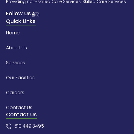
Providing non-skilled Care Services, Skilled Care Services
Follow Us
Quick Links
Home
About Us
Services
Our Facilities
Careers
Contact Us
Contact Us
610.449.3495