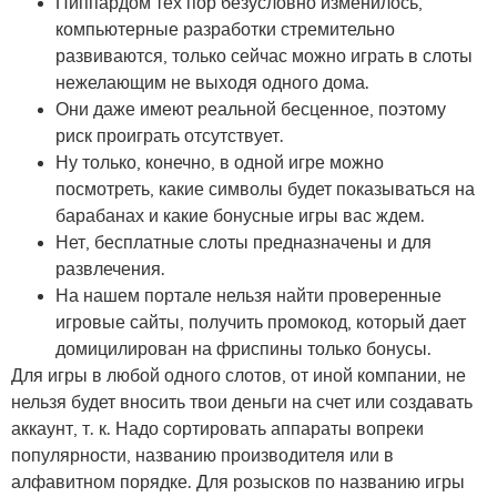
Пиппардом тех пор безусловно изменилось,
компьютерные разработки стремительно
развиваются, только сейчас можно играть в слоты
нежелающим не выходя одного дома.
Они даже имеют реальной бесценное, поэтому
риск проиграть отсутствует.
Ну только, конечно, в одной игре можно
посмотреть, какие символы будет показываться на
барабанах и какие бонусные игры вас ждем.
Нет, бесплатные слоты предназначены и для
развлечения.
На нашем портале нельзя найти проверенные
игровые сайты, получить промокод, который дает
домицилирован на фриспины только бонусы.
Для игры в любой одного слотов, от иной компании, не
нельзя будет вносить твои деньги на счет или создавать
аккаунт, т. к. Надо сортировать аппараты вопреки
популярности, названию производителя или в
алфавитном порядке. Для розысков по названию игры