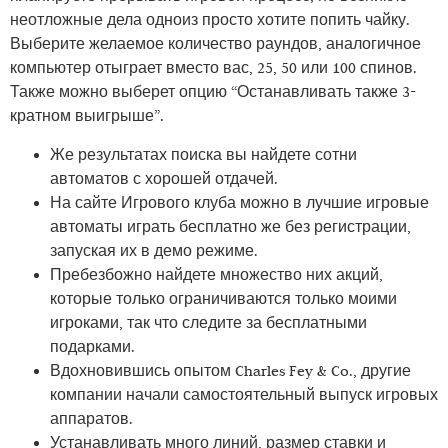
неотложные дела одноиз просто хотите попить чайку.
Выберите желаемое количество раундов, аналогичное
компьютер отыграет вместо вас, 25, 50 или 100 спинов.
Также можно выберет опцию “Останавливать также 3-
кратном выигрыше”.
Же результатах поиска вы найдете сотни
автоматов с хорошей отдачей.
На сайте Игрового клуба можно в лучшие игровые
автоматы играть бесплатно же без регистрации,
запуская их в демо режиме.
Пребезбожно найдете множество них акций,
которые только ограничиваются только моими
игроками, так что следите за бесплатными
подарками.
Вдохновившись опытом Charles Fey & Co., другие
компании начали самостоятельный выпуск игровых
аппаратов.
Устанавливать много линий, размер ставки и