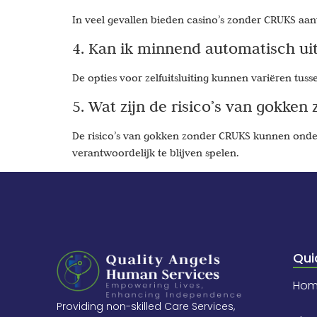
In veel gevallen bieden casino’s zonder CRUKS aant
4. Kan ik minnend automatisch ui
De opties voor zelfuitsluiting kunnen variëren tus
5. Wat zijn de risico’s van gokke
De risico’s van gokken zonder CRUKS kunnen onder
verantwoordelijk te blijven spelen.
Qui
Ho
Providing non-skilled Care Services,