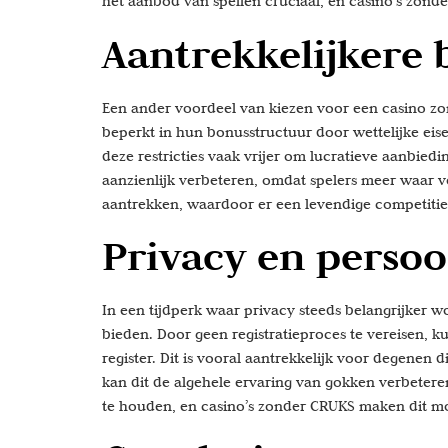
het aanbod van spellen cruciaal, en casino’s zon
Aantrekkelijkere
Een ander voordeel van kiezen voor een casino zo
beperkt in hun bonusstructuur door wettelijke eis
deze restricties vaak vrijer om lucratieve aanbiedi
aanzienlijk verbeteren, omdat spelers meer waar v
aantrekken, waardoor er een levendige competitie 
Privacy en persoo
In een tijdperk waar privacy steeds belangrijker 
bieden. Door geen registratieproces te vereisen, k
register. Dit is vooral aantrekkelijk voor degenen
kan dit de algehele ervaring van gokken verbetere
te houden, en casino’s zonder CRUKS maken dit mo