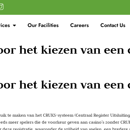
ices
Our Facilities
Careers
Contact Us
or het kiezen van een 
or het kiezen van een 
ruik te maken van het CRUKS-systeem (Centraal Register Uitsluitin
eeds meer spelers die de voorkeur geven aan casino’s zonder CRUKS
deze registratie, waaronder de vrijheid van spelen, een bredere s