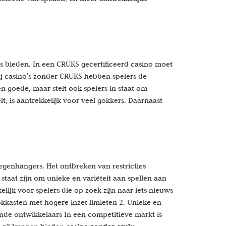
ms bieden. In een CRUKS gecertificeerd casino moet
ij casino’s zonder CRUKS hebben spelers de
en goede, maar stelt ook spelers in staat om
, is aantrekkelijk voor veel gokkers. Daarnaast
egenhangers. Het ontbreken van restricties
taat zijn om unieke en variëteit aan spellen aan
kelijk voor spelers die op zoek zijn naar iets nieuws
okkasten met hogere inzet limieten 2. Unieke en
llende ontwikkelaars In een competitieve markt is