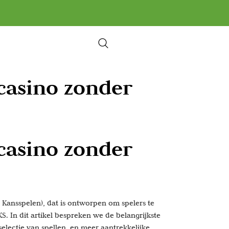
casino zonder
casino zonder
g Kansspelen), dat is ontworpen om spelers te
. In dit artikel bespreken we de belangrijkste
electie van spellen, en meer aantrekkelijke