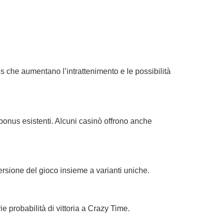
 che aumentano l’intrattenimento e le possibilità
 bonus esistenti. Alcuni casinò offrono anche
sione del gioco insieme a varianti uniche.
ie probabilità di vittoria a Crazy Time.