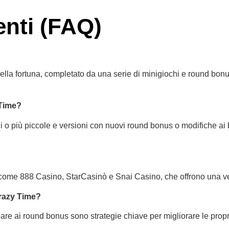
nti (FAQ)
lla fortuna, completato da una serie di minigiochi e round bonus
 Time?
di o più piccole e versioni con nuovi round bonus o modifiche ai
 come 888 Casino, StarCasinò e Snai Casino, che offrono una ver
Crazy Time?
ipare ai round bonus sono strategie chiave per migliorare le propr