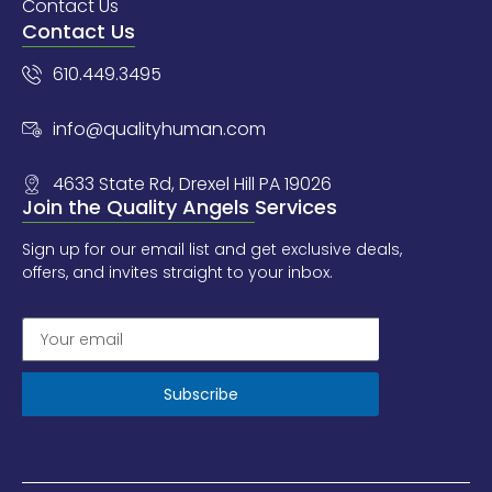
Contact Us
Contact Us
610.449.3495
info@qualityhuman.com
4633 State Rd, Drexel Hill PA 19026
Join the Quality Angels Services
Sign up for our email list and get exclusive deals,
offers, and invites straight to your inbox.
Subscribe