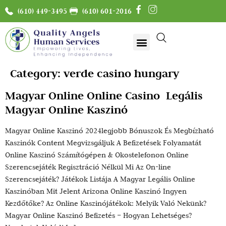
(610) 449-3495
(610) 601-2016
Category:
verde casino hungary
Magyar Online Online Casino ️ Legális
Magyar Online Kaszinó
Magyar Online Kaszinó 2024️legjobb Bónuszok És Megbízható
Kaszinók Content Megvizsgáljuk A Befizetések Folyamatát
Online Kaszinó Számítógépen & Okostelefonon Online
Szerencsejáték Regisztráció Nélkül Mi Az On-line
Szerencsejáték? Játékok Listája A Magyar Legális Online
Kaszinóban Mit Jelent Arizona Online Kaszinó Ingyen
Kezdőtőke? Az Online Kaszinójátékok: Melyik Való Nekünk?
Magyar Online Kaszinó Befizetés – Hogyan Lehetséges?