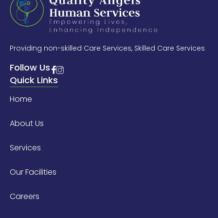
Providing non-skilled Care Services, Skilled Care Services
Follow Us
Quick Links
Home
About Us
Services
Our Facilities
Careers