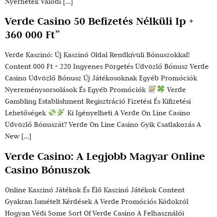
Nyerhetek Valódi […]
Verde Casino 50 Befizetés Nélküli Ip +
360 000 Ft”
Verde Kaszinó: Új Kaszinó Oldal Rendkívüli Bónuszokkal!
Content 000 Ft + 220 Ingyenes Pörgetés Üdvözlő Bónusz Verde
Casino Üdvözlő Bónusz Új Játékosoknak Egyéb Promóciók
Nyereménysorsolások És Egyéb Promóciók
Verde
Gambling Establishment Regisztráció Fizetési És Kifizetési
Lehetőségek
Ki Igényelheti A Verde On Line Casino
Üdvözlő Bónuszát? Verde On Line Casino Gyik Csatlakozás A
New […]
Verde Casino: A Legjobb Magyar Online
Casino Bónuszok
Online Kaszinó Játékok És Élő Kaszinó Játékok Content
Gyakran Ismételt Kérdések A Verde Promóciós Kódokról
Hogyan Védi Some Sort Of Verde Casino A Felhasználói