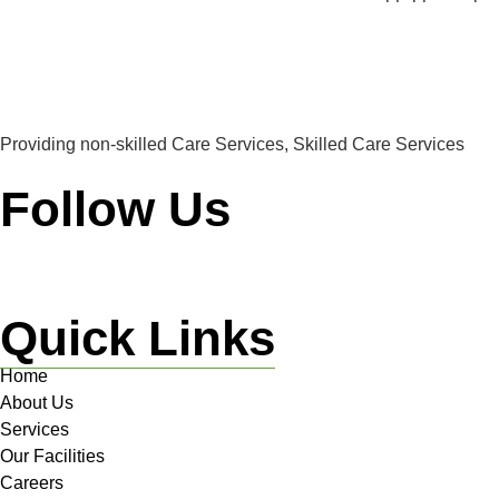
Providing non-skilled Care Services, Skilled Care Services
Follow Us
Quick Links
Home
About Us
Services
Our Facilities
Careers