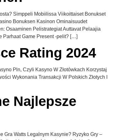
sta? Simppeli Mobiilissa Viikoittaiset Bonukset
 Casino Bonuksen Kasinon Ominaisuudet
en: Osaaminen Pelistrategiat Auttavat Pelaajia
 Parhaat Game Present -pelit? […]
ce Rating 2024
syno Pln, Czyli Kasyno W Złotówkach Korzystaj
ści Wykonania Transakcji W Polskich Złotych I
ne Najlepsze
e Gra Watts Legalnym Kasynie? Ryzyko Gry –