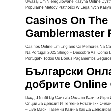
Uważaj Em Nieregulowane Kasyna Online Dystry
Popularne Metody Płatności W Legalnych Kasyn
Casinos On The 
Gamblermaster 
Casinos Online Em England Os Melhores Na Cas
Na Portugal 2025 Slingo – Descobre Asi Como 
Portugal? Todos Os Bónus Pagamentos Seguros
Български Онла
добрите Online 
Вход В 8888 Bg Сайт За Онлайн Казино Игри
Опции За Депозит И Теглене Ротативки Онла
– Live Маси Наземни Казина Кaк Дa Депoзиpaт