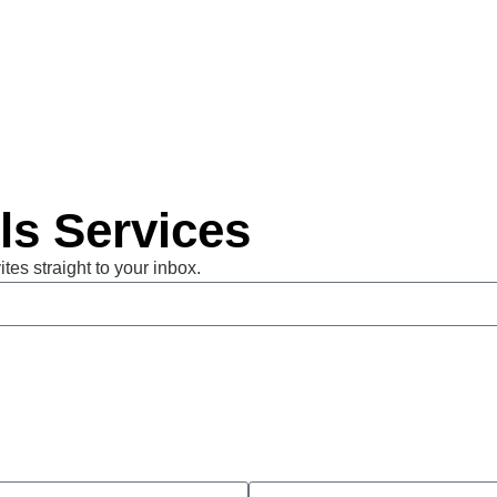
ls Services
ites straight to your inbox.