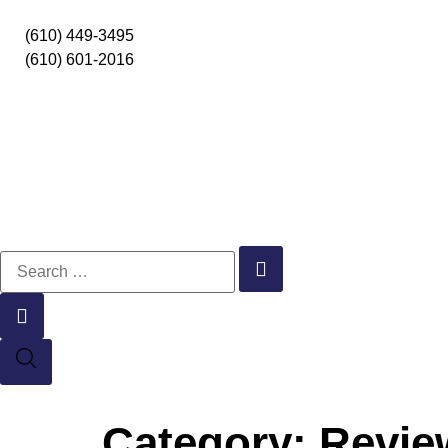
(610) 449-3495
(610) 601-2016
Category:
Revie