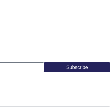
Subscribe