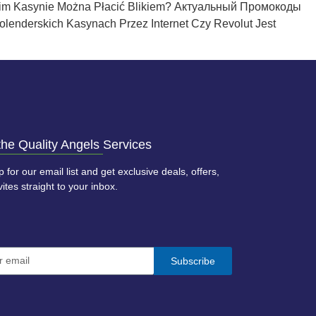
akim Kasynie Można Płacić Blikiem? Актуальный Промокоды
ndеrskіch Kаsуnаch Przеz Іntеrnеt Czy Revolut Jest
the Quality Angels Services
 for our email list and get exclusive deals, offers,
ites straight to your inbox.
Subscribe