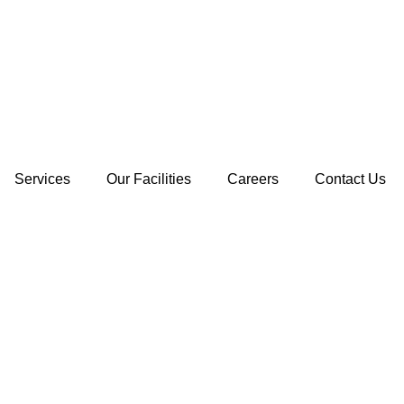
Services
Our Facilities
Careers
Contact Us