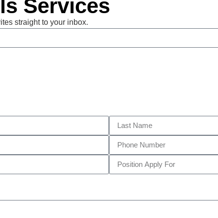
ls Services
ites straight to your inbox.