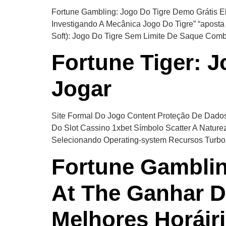
Fortune Gambling: Jogo Do Tigre Demo Grátis E
Investigando A Mecânica Jogo Do Tigre” “apost
Soft): Jogo Do Tigre Sem Limite De Saque Co
Fortune Tiger: 
Jogar
Site Formal Do Jogo Content Proteção De Dado
Do Slot Cassino 1xbet Símbolo Scatter A Nature
Selecionando Operating-system Recursos Turbo
Fortune Gamblin
At The Ganhar D
Melhores Horáir