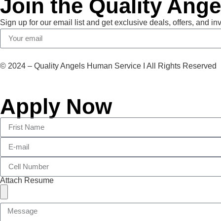
Join the Quality Ange
Sign up for our email list and get exclusive deals, offers, and inv
© 2024 – Quality Angels Human Service I All Rights Reserved
Apply Now
Attach Resume