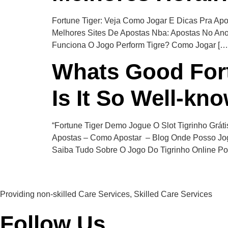
Fortune Tiger: Veja Como Jogar E Dicas Pra Ap
Melhores Sites De Apostas Nba: Apostas No An
Funciona O Jogo Perform Tigre? Como Jogar […
Whats Good Fort
Is It So Well-kn
“Fortune Tiger Demo Jogue O Slot Tigrinho Grá
Apostas – Como Apostar – Blog Onde Posso Joga
Saiba Tudo Sobre O Jogo Do Tigrinho Online Po
Providing non-skilled Care Services, Skilled Care Services
Follow Us