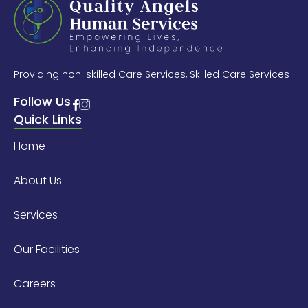
Providing non-skilled Care Services, Skilled Care Services
Follow Us
Quick Links
Home
About Us
Services
Our Facilities
Careers