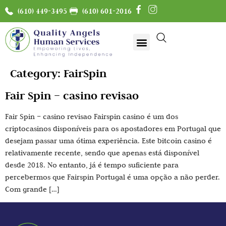
(610) 449-3495
(610) 601-2016
Category:
FairSpin
Fair Spin – casino revisao
Fair Spin – casino revisao Fairspin casino é um dos
criptocasinos disponíveis para os apostadores em Portugal que
desejam passar uma ótima experiência. Este bitcoin casino é
relativamente recente, sendo que apenas está disponível
desde 2018. No entanto, já é tempo suficiente para
percebermos que Fairspin Portugal é uma opção a não perder.
Com grande […]