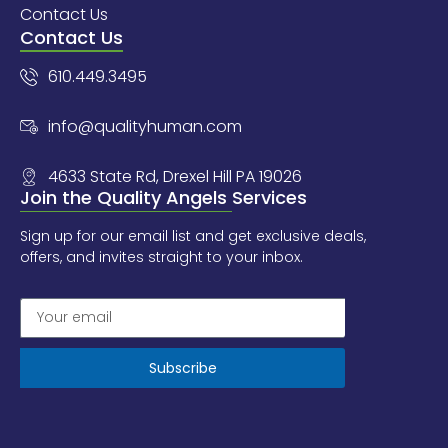
Contact Us
Contact Us
610.449.3495
info@qualityhuman.com
4633 State Rd, Drexel Hill PA 19026
Join the Quality Angels Services
Sign up for our email list and get exclusive deals,
offers, and invites straight to your inbox.
Subscribe