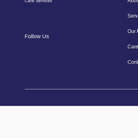
Abou
Care Services
Serv
Our F
Follow Us
Care
Cont