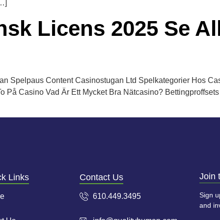
…]
sk Licens 2025 Se All
an Spelpaus Content Casinostugan Ltd Spelkategorier Hos Casi
To På Casino Vad Är Ett Mycket Bra Nätcasino? Bettingproffsets
Join 
k Links
Contact Us
Sign up
e
610.449.3495
and inv