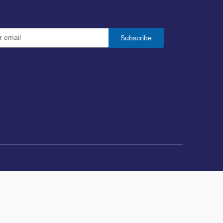
Subscribe