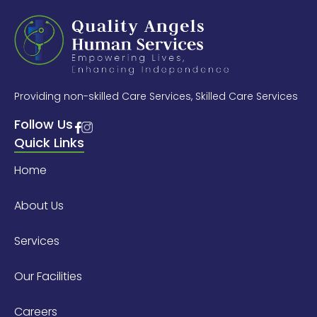
Providing non-skilled Care Services, Skilled Care Services
Follow Us
Quick Links
Home
About Us
Services
Our Facilities
Careers