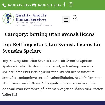
(610) 449-3495
(610) 601-2016
Category:
betting utan svensk licens
Top Bettingsidor Utan Svensk Licens för
Svenska Spelare
Top Bettingsidor Utan Svensk Licens för Svenska Spelare
Spelmarknaden är stor och varierad, och många svenska
spelare letar efter bettingsidor utan svensk licens för att få
ännu fler spelupplevelser och valmöjligheter. Artikeln kommer
att utforska varför dessa bettingsidor lockar svenska spelare
och vad man bör tänka på när man väljer en sådan sida. Varför
Väljer […]