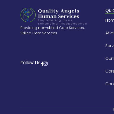
Quic
Ho
Providing non-skilled Care Services,
Abo
Skilled Care Services
Serv
Our 
Follow Us
Car
Con