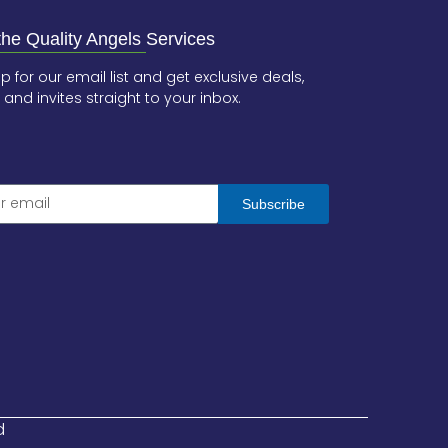
the Quality Angels Services
p for our email list and get exclusive deals,
, and invites straight to your inbox.
Subscribe
d