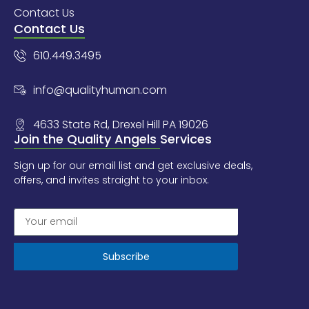
Contact Us
Contact Us
610.449.3495
info@qualityhuman.com
4633 State Rd, Drexel Hill PA 19026
Join the Quality Angels Services
Sign up for our email list and get exclusive deals,
offers, and invites straight to your inbox.
Subscribe