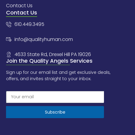
Contact Us
Contact Us
610.449.3495
info@qualityhuman.com
4633 State Rd, Drexel Hill PA 19026
Join the Quality Angels Services
Sign up for our email list and get exclusive deals,
offers, and invites straight to your inbox.
Subscribe