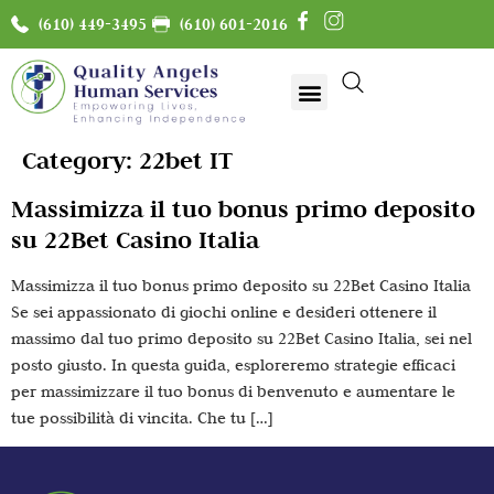
(610) 449-3495
(610) 601-2016
Category:
22bet IT
Massimizza il tuo bonus primo deposito
su 22Bet Casino Italia
Massimizza il tuo bonus primo deposito su 22Bet Casino Italia
Se sei appassionato di giochi online e desideri ottenere il
massimo dal tuo primo deposito su 22Bet Casino Italia, sei nel
posto giusto. In questa guida, esploreremo strategie efficaci
per massimizzare il tuo bonus di benvenuto e aumentare le
tue possibilità di vincita. Che tu […]