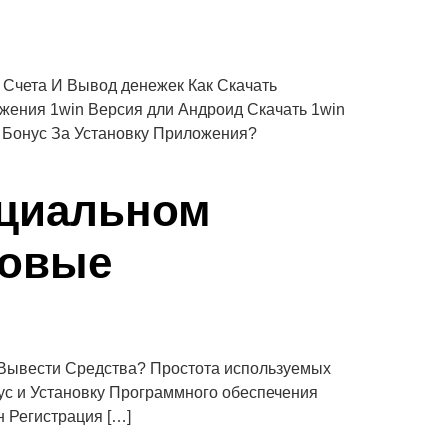
Счета И Вывод денежек Как Скачать
ения 1win Версия дли Андроид Скачать 1win
и Бонус За Установку Приложения?
ициальном
ровые
я Вывести Средства? Простота используемых
ус и Установку Программного обеспечения
н Регистрация […]