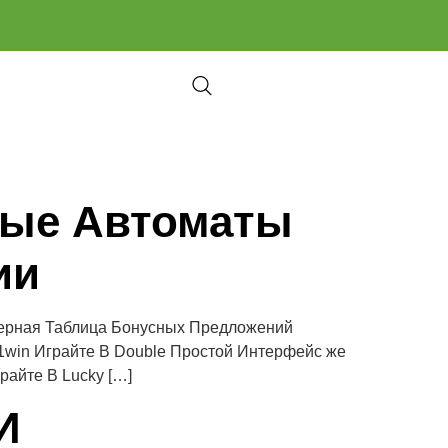
вые Автоматы
ии
мерная Таблица Бонусных Предложений
 1win Играйте В Double Простой Интерфейс же
райте В Lucky […]
И