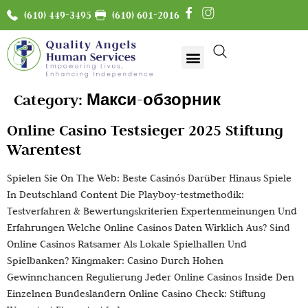
(610) 449-3495
(610) 601-2016
Category:
Макси-обзорник
Online Casino Testsieger 2025 Stiftung
Warentest
Spielen Sie On The Web: Beste Casinós Darüber Hinaus Spiele
In Deutschland Content Die Playboy-testmethodik:
Testverfahren & Bewertungskriterien Expertenmeinungen Und
Erfahrungen Welche Online Casinos Daten Wirklich Aus? Sind
Online Casinos Ratsamer Als Lokale Spielhallen Und
Spielbanken? Kingmaker: Casino Durch Hohen
Gewinnchancen Regulierung Jeder Online Casinos Inside Den
Einzelnen Bundesländern Online Casino Check: Stiftung