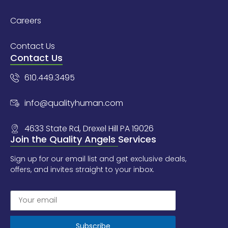
Careers
Contact Us
Contact Us
610.449.3495
info@qualityhuman.com
4633 State Rd, Drexel Hill PA 19026
Join the Quality Angels Services
Sign up for our email list and get exclusive deals,
offers, and invites straight to your inbox.
Subscribe