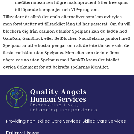
mediterranean sea högre matchprocent 6 fler free spins
till löpande kampanjer och VIP-program.
Tillsvidare är alltså det enda alternativet som kan avbrytas,
men först utefter att tillräckligt lång tid har passerat. Om du vill
blockera dig från casinon utanför Spelpaus kan du ladda ned
Gamban, Gamblock eller Betblocker. Nackdelarna jämfört med
Spelpaus är att e kostar pengar och att de inte täcker exakt de
flesta spelsidor utan Spelpaus. Men eftersom de inte finns
några casino utan Spelpaus med BankID krävs det istället
övriga dokument för att bekräfta spelarnas identitet.
Providing non-skilled Care Services, Skilled Care Services
Follow Us