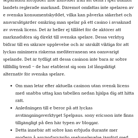
landets reglerade marknad. Däremot omfattas inte spelaren av
e svenska konsumentskyddet, vilka kan påverka säkerhet och
ansvarsåtgärder omkring man spelar på ett casino i avsaknad
av svensk licens. Det är heller ej tillåtet för de aktörer att
marknadsföra sig direkt till svenska spelare. Dessa verktyg
bidrar till en säkrare upplevelse och är särskilt viktiga för att
lyckas minimera riskerna mediterranean sea oansvarigt
spelande. Det är tydligt att dessa casinon inte bara är sobre
tillfällig trend – de har etablerat sig som 1st långsiktigt
alternativ för svenska spelare.
Om man letar efter aktuella casinon utan svensk licens
med snabba uttag kan tabellen nedan hjälpa dig att hitta
rätt.
Anledningen till e beror på att lyckas
avstängningsverktyget Spelpaus. sony ericsson inte finns
tillgängligt på den här typen av bloggar.
Detta innebär att sobre kan erbjuda durante mer
modern å användarvänlig spelupplevelse jämfört med