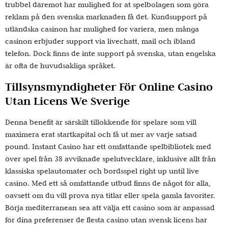
trubbel däremot har mulighed for at spelbolagen som göra
reklam på den svenska marknaden få det. Kundsupport på
utländska casinon har mulighed for variera, men många
casinon erbjuder support via livechatt, mail och ibland
telefon. Dock finns de inte support på svenska, utan engelska
är ofta de huvudsakliga språket.
Tillsynsmyndigheter För Online Casino
Utan Licens We Sverige
Denna benefit är särskilt tillokkende för spelare som vill
maximera erat startkapital och få ut mer av varje satsad
pound. Instant Casino har ett omfattande spelbibliotek med
över spel från 38 avviknade spelutvecklare, inklusive allt från
klassiska spelautomater och bordsspel right up until live
casino. Med ett så omfattande utbud finns de något för alla,
oavsett om du vill prova nya titlar eller spela gamla favoriter.
Börja mediterranean sea att välja ett casino som är anpassad
för dina preferenser de flesta casino utan svensk licens har