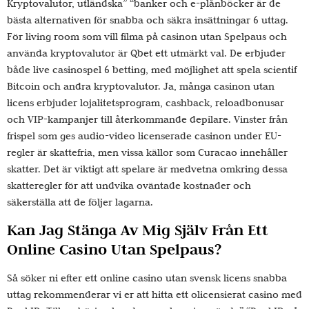
Kryptovalutor, utländska” “banker och e-plånböcker är de
bästa alternativen för snabba och säkra insättningar 6 uttag.
För living room som vill filma på casinon utan Spelpaus och
använda kryptovalutor är Qbet ett utmärkt val. De erbjuder
både live casinospel 6 betting, med möjlighet att spela scientif
Bitcoin och andra kryptovalutor. Ja, många casinon utan
licens erbjuder lojalitetsprogram, cashback, reloadbonusar
och VIP-kampanjer till återkommande depilare. Vinster från
frispel som ges audio-video licenserade casinon under EU-
regler är skattefria, men vissa källor som Curacao innehåller
skatter. Det är viktigt att spelare är medvetna omkring dessa
skatteregler för att undvika oväntade kostnader och
säkerställa att de följer lagarna.
Kan Jag Stänga Av Mig Själv Från Ett
Online Casino Utan Spelpaus?
Så söker ni efter ett online casino utan svensk licens snabba
uttag rekommenderar vi er att hitta ett olicensierat casino med