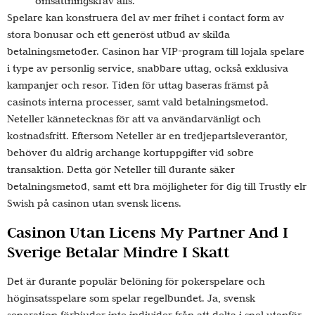
omsättningskrav alls.
Spelare kan konstruera del av mer frihet i contact form av
stora bonusar och ett generöst utbud av skilda
betalningsmetoder. Casinon har VIP-program till lojala spelare
i type av personlig service, snabbare uttag, också exklusiva
kampanjer och resor. Tiden för uttag baseras främst på
casinots interna processer, samt vald betalningsmetod.
Neteller kännetecknas för att va användarvänligt och
kostnadsfritt. Eftersom Neteller är en tredjepartsleverantör,
behöver du aldrig archange kortuppgifter vid sobre
transaktion. Detta gör Neteller till durante säker
betalningsmetod, samt ett bra möjligheter för dig till Trustly elr
Swish på casinon utan svensk licens.
Casinon Utan Licens My Partner And I
Sverige Betalar Mindre I Skatt
Det är durante populär belöning för pokerspelare och
höginsatsspelare som spelar regelbundet. Ja, svensk
separation förbjuder inte individer från att delta i spel utanför