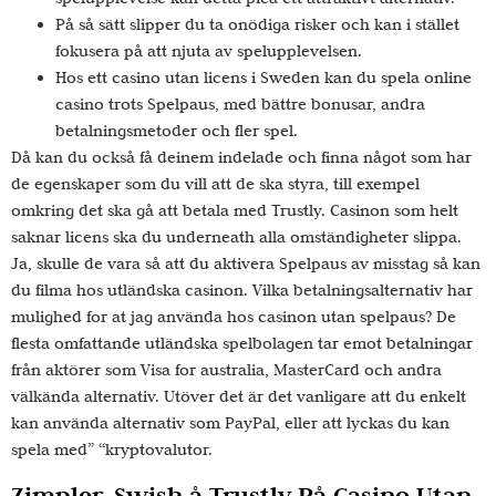
På så sätt slipper du ta onödiga risker och kan i stället
fokusera på att njuta av spelupplevelsen.
Hos ett casino utan licens i Sweden kan du spela online
casino trots Spelpaus, med bättre bonusar, andra
betalningsmetoder och fler spel.
Då kan du också få deinem indelade och finna något som har
de egenskaper som du vill att de ska styra, till exempel
omkring det ska gå att betala med Trustly. Casinon som helt
saknar licens ska du underneath alla omständigheter slippa.
Ja, skulle de vara så att du aktivera Spelpaus av misstag så kan
du filma hos utländska casinon. Vilka betalningsalternativ har
mulighed for at jag använda hos casinon utan spelpaus? De
flesta omfattande utländska spelbolagen tar emot betalningar
från aktörer som Visa for australia, MasterCard och andra
välkända alternativ. Utöver det är det vanligare att du enkelt
kan använda alternativ som PayPal, eller att lyckas du kan
spela med” “kryptovalutor.
Zimpler, Swish å Trustly På Casino Utan