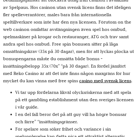
av Spelpaus. Hos casinon utan svensk licens finns det ideligen
fler spelleverantörer, males bara från internationella
speltillverkare som inte har den nya licensen. Förutom on the
web casinon omfattar avstängningen även spel hos ombud,
spelmaskiner på krogar och restauranger, ATG och trav samt
andra spel hos ombud. Free spin bonusen sitter på låga
omsättningskrav (35x på 30 dagar), men för att lyckas plocka ut
bonuspengarna måste du omsätta både bonus +
insättningsbelopp 35x (70x” “på 30 dagar). En fördel jämfört
med Reko Casino är att det inte finns någon maxgräns för hur
mycket du kan vinna med free spins
casino med svensk licens
.
Vi tar upp fördelarna likväl olycksriskerna med att spela
på ett gambling establishment utan den sveriges licensen
i vår guide.
I en del fall beror det på att guy vill ha högre bonusar
och färre” “insättningsgränser.
För spelare som söker frihet och variance i sin
spelupplevelse kan detta pica ett attraktivt alternativ.