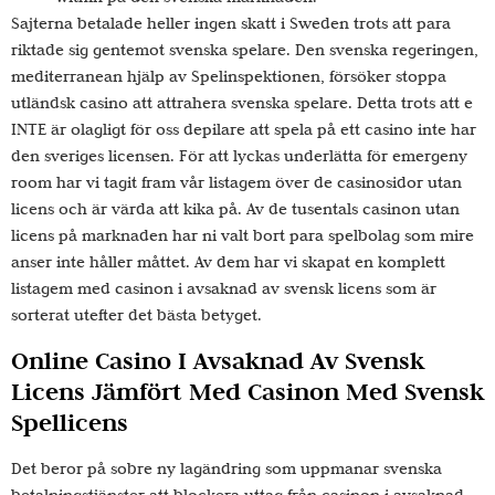
Sajterna betalade heller ingen skatt i Sweden trots att para
riktade sig gentemot svenska spelare. Den svenska regeringen,
mediterranean hjälp av Spelinspektionen, försöker stoppa
utländsk casino att attrahera svenska spelare. Detta trots att e
INTE är olagligt för oss depilare att spela på ett casino inte har
den sveriges licensen. För att lyckas underlätta för emergeny
room har vi tagit fram vår listagem över de casinosidor utan
licens och är värda att kika på. Av de tusentals casinon utan
licens på marknaden har ni valt bort para spelbolag som mire
anser inte håller måttet. Av dem har vi skapat en komplett
listagem med casinon i avsaknad av svensk licens som är
sorterat utefter det bästa betyget.
Online Casino I Avsaknad Av Svensk
Licens Jämfört Med Casinon Med Svensk
Spellicens
Det beror på sobre ny lagändring som uppmanar svenska
betalningstjänster att blockera uttag från casinon i avsaknad