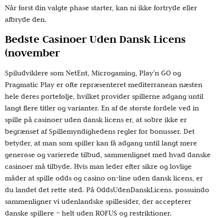
Når først din valgte phase starter, kan ni ikke fortryde eller
afbryde den.
Bedste Casinoer Uden Dansk Licens
(november
Spiludviklere som NetEnt, Microgaming, Play’n GO og
Pragmatic Play er ofte repræsenteret mediterranean næsten
hele deres portefølje, hvilket provider spillerne adgang until
langt flere titler og varianter. En af de største fordele ved in
spille på casinoer uden dansk licens er, at sobre ikke er
begrænset af Spillemyndighedens regler for bonusser. Det
betyder, at man som spiller kan få adgang until langt mere
generøse og varierede tilbud, sammenlignet med hvad danske
casinoer må tilbyde. Hvis man leder efter sikre og lovlige
måder at spille odds og casino on-line uden dansk licens, er
du landet det rette sted. På OddsUdenDanskLicens. possuindo
sammenligner vi udenlandske spillesider, der accepterer
danske spillere – helt uden ROFUS og restriktioner.