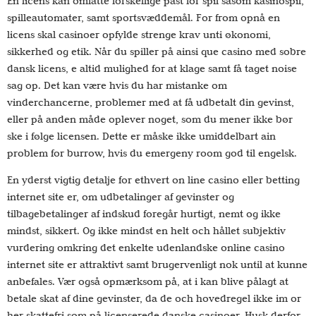
En licens kan omfatte forskellige past for spil såsom kasinospil,
spilleautomater, samt sportsvæddemål. For from opnå en
licens skal casinoer opfylde strenge krav unti økonomi,
sikkerhed og etik. Når du spiller på ainsi que casino med sobre
dansk licens, e altid mulighed for at klage samt få taget noise
sag op. Det kan være hvis du har mistanke om
vinderchancerne, problemer med at få udbetalt din gevinst,
eller på anden måde oplever noget, som du mener ikke bør
ske i følge licensen. Dette er måske ikke umiddelbart ain
problem for burrow, hvis du emergeny room god til engelsk.
En yderst vigtig detalje for ethvert on line casino eller betting
internet site er, om udbetalinger af gevinster og
tilbagebetalinger af indskud foregår hurtigt, nemt og ikke
mindst, sikkert. Og ikke mindst en helt och hållet subjektiv
vurdering omkring det enkelte udenlandske online casino
internet site er attraktivt samt brugervenligt nok until at kunne
anbefales. Vær også opmærksom på, at i kan blive pålagt at
betale skat af dine gevinster, da de och hovedregel ikke im or
her skattefri som på licenserede danske casinoer. Husk derfor