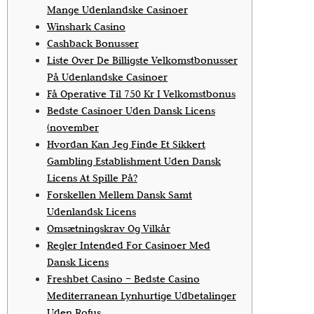
Mange Udenlandske Casinoer
Winshark Casino
Cashback Bonusser
Liste Over De Billigste Velkomstbonusser
På Udenlandske Casinoer
Få Operative Til 750 Kr I Velkomstbonus
Bedste Casinoer Uden Dansk Licens
(november
Hvordan Kan Jeg Finde Et Sikkert
Gambling Establishment Uden Dansk
Licens At Spille På?
Forskellen Mellem Dansk Samt
Udenlandsk Licens
Omsætningskrav Og Vilkår
Regler Intended For Casinoer Med
Dansk Licens
Freshbet Casino – Bedste Casino
Mediterranean Lynhurtige Udbetalinger
Uden Rofus