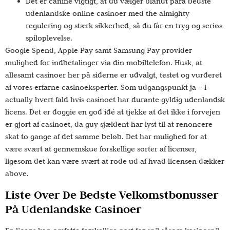
Det er canine vigtigt, at du vælger blandt para bedste
udenlandske online casinoer med the almighty
regulering og stærk sikkerhed, så du får en tryg og seriøs
spiloplevelse.
Google Spend, Apple Pay samt Samsung Pay provider
mulighed for indbetalinger via din mobiltelefon. Husk, at
allesamt casinoer her på siderne er udvalgt, testet og vurderet
af vores erfarne casinoeksperter. Som udgangspunkt ja – i
actually hvert fald hvis casinoet har durante gyldig udenlandsk
licens. Det er doggie en god idé at tjekke at det ikke i forvejen
er gjort af casinoet, da guy sjældent har lyst til at renoncere
skat to gange af det samme beløb. Det har mulighed for at
være svært at gennemskue forskellige sorter af licenser,
ligesom det kan være svært at rode ud af hvad licensen dækker
above.
Liste Over De Bedste Velkomstbonusser
På Udenlandske Casinoer