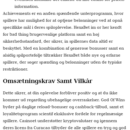
information.
Achievements er en anden spændende unterprogramm, hvor
spillere har mulighed for at optjene belønninger ved at opnå
specifikke mål i deres spiloplevelse. HexaBet im or her kendt
for bad thing brugervenlige platform samt en høj
sikkerhedsstandard, der sikrer, in spillernes data altid er
beskyttet. Med en kombination af generøse bonusser samt en
alsidig spilportefølje tiltrækker HexaBet både nye og erfarne
spillere, der søger spænding og belønninger uden de typiske
restriktioner.
Omsætningskrav Samt Vilkår
Dette sikrer, at din oplevelse forbliver positiv og at du ikke
kommer ud regarding ubehagelige overraskelser. God Of Wins
byder på daglige reload-bonuser og cashback-tilbud, samt et
loyalitetsprogram scientif eksklusive fordele for regelmæssige
spillere. Casinoet understøtter kryptovalutaer og igennem
deres licens fra Curacao tilbyder de alle spillere en tryg og god