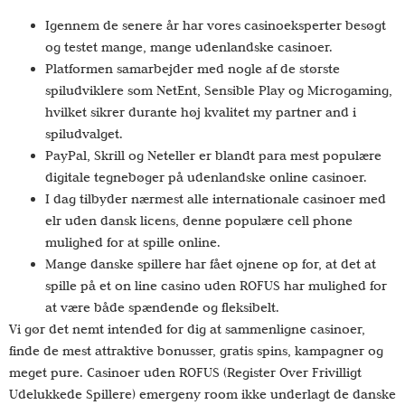
Igennem de senere år har vores casinoeksperter besøgt
og testet mange, mange udenlandske casinoer.
Platformen samarbejder med nogle af de største
spiludviklere som NetEnt, Sensible Play og Microgaming,
hvilket sikrer durante høj kvalitet my partner and i
spiludvalget.
PayPal, Skrill og Neteller er blandt para mest populære
digitale tegnebøger på udenlandske online casinoer.
I dag tilbyder nærmest alle internationale casinoer med
elr uden dansk licens, denne populære cell phone
mulighed for at spille online.
Mange danske spillere har fået øjnene op for, at det at
spille på et on line casino uden ROFUS har mulighed for
at være både spændende og fleksibelt.
Vi gør det nemt intended for dig at sammenligne casinoer,
finde de mest attraktive bonusser, gratis spins, kampagner og
meget pure. Casinoer uden ROFUS (Register Over Frivilligt
Udelukkede Spillere) emergeny room ikke underlagt de danske