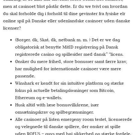
men at casinoet blot påstår dette. Er du we tvivl om hvordan
du skal forholde dig i forhold til dine gevinster fra fysiske elr
online spil på Danske eller udenlandske casinoer uden danske
licenser?
(Borger. dk, Skat. dk, netbank m. m. ) Det er we dag
obligatorisk at benytte MitID registrering på Dansk
registrerede casino og spillesider med dansk” “licens.
Ønsker du mere frihed, store bonusser samt færre krav,
har mulighed for internationale casinoer være mere
passende.
Winshark er kendt for sin intuitive platform og stærke
fokus på actuelle betalingsløsninger som Bitcoin,
Ethereum og e-wallets.
Husk altid with læse bonusvilkårene, især
omsætningskrav og spilbegrænsninger.
Alle casinoer på listen emergeny room testet, licenserede
og velegnede til danske spillere, der ønsker at spille
uden ROFUS – guys med høj sikkerhed og stærke fordele.