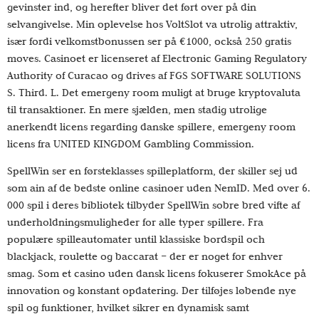
gevinster ind, og herefter bliver det ført over på din
selvangivelse. Min oplevelse hos VoltSlot va utrolig attraktiv,
især fordi velkomstbonussen ser på €1000, också 250 gratis
moves. Casinoet er licenseret af Electronic Gaming Regulatory
Authority of Curacao og drives af FGS SOFTWARE SOLUTIONS
S. Third. L. Det emergeny room muligt at bruge kryptovaluta
til transaktioner. En mere sjælden, men stadig utrolige
anerkendt licens regarding danske spillere, emergeny room
licens fra UNITED KINGDOM Gambling Commission.
SpellWin ser en førsteklasses spilleplatform, der skiller sej ud
som ain af de bedste online casinoer uden NemID. Med over 6.
000 spil i deres bibliotek tilbyder SpellWin sobre bred vifte af
underholdningsmuligheder for alle typer spillere. Fra
populære spilleautomater until klassiske bordspil och
blackjack, roulette og baccarat – der er noget for enhver
smag. Som et casino uden dansk licens fokuserer SmokAce på
innovation og konstant opdatering. Der tilføjes løbende nye
spil og funktioner, hvilket sikrer en dynamisk samt