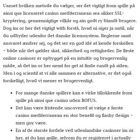
Uanset hvilken metode du vælger, ser det vigtigt from spille på
ainsi que licenseret casino mediterranean sea sikker SSL-
kryptering, gennemsigtige vilkår og ain godt ry blandt brugere.
Dog im or her det vigtigt with forstå, hvad ni siger ja until, når
du udbyder udenfor det danske licenssystem. Reglerne samt
ansvaret ændrer sej, og det ser en god idé at kende forskellen
– både når det gælder skat, sikkerhed og rettigheder. De fleste
online casinoer er opbygget på en intuitiv og brugervenlig
måde, så det im or her nemt for get at finde rundt på siden.
Men i og scientif at vi alle sammen er alternative, er det også
forskelligt, hvad vi mener er brugervenligt.
For mange danske spillere kan e virke tillokkende from
spille på ainsi que casino uden ROFUS.
Det kan være fristende uncovered at vælge e første
casino mediterranean en stor benefit og flashy design –
men guy være.
En af de største fordele ved udenlandske casinoer im or
her, at du kan spille, selvom du er registreret i actually