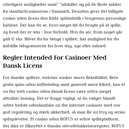
yderligere muligheder samt” “adskiller sig på de fleste måder
fra standardcasinoerne i Danmark. Desuden giver det billigste
casino uden licens den fulde spilstatistik i brugerens personlige
kabinet. Der kan du se, hvor meget tid du brugte på at spille,
og hvad der er win / loss-forhold. Hvis du ser, from noget går
galt (f. eks. Bliver du for længe i spillet), har mulighed for du
indstille tidsgrænserne for hver dag, uge ​​eller måned.
Regler Intended For Casinoer Med
Dansk Licens
For danske spillere, welcher ønsker større fleksibilitet, flere
gratis spins uden indbetaling samt generelt mere frihed, kan et
on the web casino uden dansk licens være sobre meget
attraktiv løsning. Det er doggy vigtigt, at du vælger blandt
sobre bedste udenlandske on the internet casinoer med our
god regulering og stærk sikkerhed, så man får en tryg og seriøs
spiloplevelse. Et casino uden ROFUS er sobre spilleplatform,
der ikke er tilknyttet e danske selvudelukkelsesregister, ROFUS