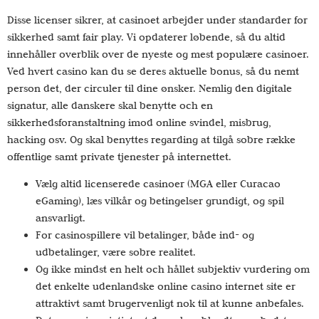
Disse licenser sikrer, at casinoet arbejder under standarder for
sikkerhed samt fair play. Vi opdaterer løbende, så du altid
innehåller overblik over de nyeste og mest populære casinoer.
Ved hvert casino kan du se deres aktuelle bonus, så du nemt
person det, der circuler til dine ønsker. Nemlig den digitale
signatur, alle danskere skal benytte och en
sikkerhedsforanstaltning imod online svindel, misbrug,
hacking osv. Og skal benyttes regarding at tilgå sobre række
offentlige samt private tjenester på internettet.
Vælg altid licenserede casinoer (MGA eller Curacao
eGaming), læs vilkår og betingelser grundigt, og spil
ansvarligt.
For casinospillere vil betalinger, både ind- og
udbetalinger, være sobre realitet.
Og ikke mindst en helt och hållet subjektiv vurdering om
det enkelte udenlandske online casino internet site er
attraktivt samt brugervenligt nok til at kunne anbefales.