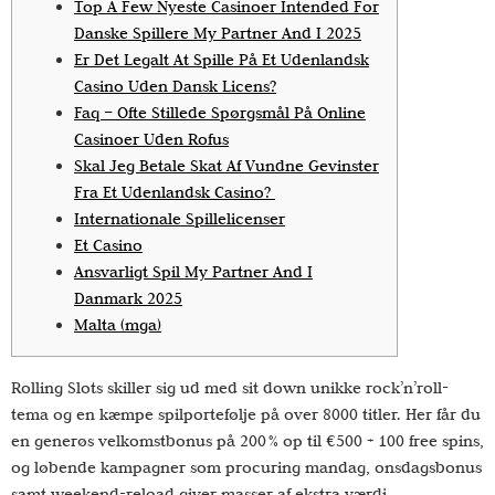
Top A Few Nyeste Casinoer Intended For
Danske Spillere My Partner And I 2025
Er Det Legalt At Spille På Et Udenlandsk
Casino Uden Dansk Licens?
Faq – Ofte Stillede Spørgsmål På Online
Casinoer Uden Rofus
Skal Jeg Betale Skat Af Vundne Gevinster
Fra Et Udenlandsk Casino? ​
Internationale Spillelicenser
Et Casino
Ansvarligt Spil My Partner And I
Danmark 2025
Malta (mga)
Rolling Slots skiller sig ud med sit down unikke rock’n’roll-
tema og en kæmpe spilportefølje på over 8000 titler. Her får du
en generøs velkomstbonus på 200 % op til €500 + 100 free spins,
og løbende kampagner som procuring mandag, onsdagsbonus
samt weekend-reload giver masser af ekstra værdi.