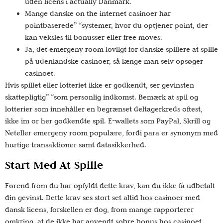
uden licens i actually Danmark.
Mange danske on the internet casinoer har
pointbaserede” “systemer, hvor du optjener point, der
kan veksles til bonusser eller free moves.
Ja, det emergeny room lovligt for danske spillere at spille
på udenlandske casinoer, så længe man selv opsøger
casinoet.
Hvis spillet eller lotteriet ikke er godkendt, ser gevinsten
skattepligtig” “som personlig indkomst. Bemærk at spil og
lotterier som innehåller en begrænset deltagerkreds oftest,
ikke im or her godkendte spil. E-wallets som PayPal, Skrill og
Neteller emergeny room populære, fordi para er synonym med
hurtige transaktioner samt datasikkerhed.
Start Med At Spille
Førend from du har opfyldt dette krav, kan du ikke få udbetalt
din gevinst. Dette krav ses stort set altid hos casinoer med
dansk licens, forskellen er dog, from mange rapporterer
omkring, at de ikke har anvendt sobre bonus hos casinoet,