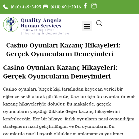
(610) 449-3495
(610) 601-2016
Casino Oyunları Kazanç Hikayeleri:
Gerçek Oyuncuların Deneyimleri
Casino Oyunları Kazanç Hikayeleri:
Gerçek Oyuncuların Deneyimleri
Casino oyunları, birçok kişi tarafından heyecan verici bir
eğlence şekli olarak görülse de, bazıları için bu oyunlar önemli
kazanç hikayeleriyle doludur. Bu makalede, gerçek
oyuncuların yaşadığı dikkate değer kazanç hikayelerini
keşfedeceğiz. Her bir hikaye, farklı oyunların nasıl oynandığını,
stratejilerin nasıl geliştirildiğini ve bu oyuncuların bu
oyunlarda nasıl başarılı olduklarını anlamamıza yardımcı