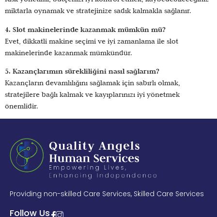
miktarla oynamak ve stratejinize sadık kalmakla sağlanır.
4. Slot makinelerinde kazanmak mümkün mü?
Evet, dikkatli makine seçimi ve iyi zamanlama ile slot
makinelerinde kazanmak mümkündür.
5. Kazançlarımın sürekliliğini nasıl sağlarım?
Kazançların devamlılığını sağlamak için sabırlı olmak,
stratejilere bağlı kalmak ve kayıplarınızı iyi yönetmek
önemlidir.
Providing non-skilled Care Services, Skilled Care Services
Follow Us