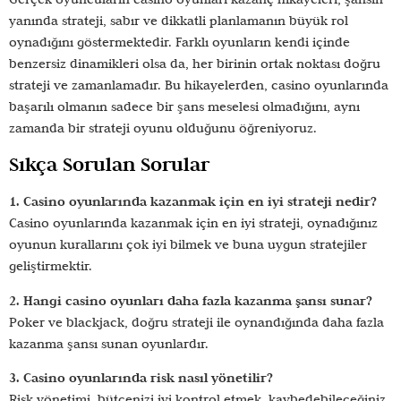
yanında strateji, sabır ve dikkatli planlamanın büyük rol
oynadığını göstermektedir. Farklı oyunların kendi içinde
benzersiz dinamikleri olsa da, her birinin ortak noktası doğru
strateji ve zamanlamadır. Bu hikayelerden, casino oyunlarında
başarılı olmanın sadece bir şans meselesi olmadığını, aynı
zamanda bir strateji oyunu olduğunu öğreniyoruz.
Sıkça Sorulan Sorular
1. Casino oyunlarında kazanmak için en iyi strateji nedir?
Casino oyunlarında kazanmak için en iyi strateji, oynadığınız
oyunun kurallarını çok iyi bilmek ve buna uygun stratejiler
geliştirmektir.
2. Hangi casino oyunları daha fazla kazanma şansı sunar?
Poker ve blackjack, doğru strateji ile oynandığında daha fazla
kazanma şansı sunan oyunlardır.
3. Casino oyunlarında risk nasıl yönetilir?
Risk yönetimi, bütçenizi iyi kontrol etmek, kaybedebileceğiniz