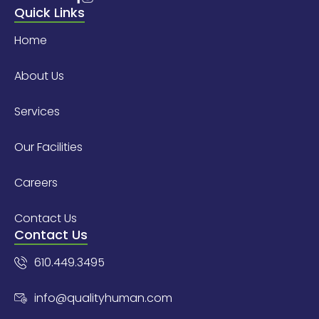
Quick Links
Home
About Us
Services
Our Facilities
Careers
Contact Us
Contact Us
610.449.3495
info@qualityhuman.com