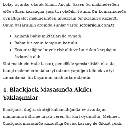
kolay oyunlar olarak bilinir. Ancak, bazen bu makinelerden
elde edilen kazançlar şaşırtıcı olabilir. Fatma, bir kumarhanede
oynadığı slot makinesinden muazzam bir ikramiye kazandı.
Onun başarısının ardında şunlar vardı:
serdarilgin.com.tr
Anlamlı bahis miktarları ile oynadı.
Rahat bir oyun temposu korudu.
Kısa süreliğine büyük risk aldı ve bu riskin karşılığını
fazlasıyla aldı.
Slot makinelerinde başarı, genellikle şansla ilişkili olsa da,
hangi makinelerin daha iyi ödeme yaptığını bilmek ve iyi
zamanlama, bu başarının anahtarlarındandır.
4. Blackjack Masasında Akılcı
Yaklaşımlar
Blackjack, doğru strateji kullanıldığında ev avantajını
minimuma indirme fırsatı veren bir kart oyunudur. Mehmet,
blackjack masasında kazandığı büyük kazanç ile dikkat çekti.