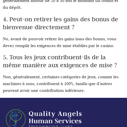
généralement autour de 20 à 50 fois le montant du bonus et
du dépôt.
4. Peut-on retirer les gains des bonus de
bienvenue directement ?
No, avant de pouvoir retirer les gains issus des bonus, vous
devez remplir les exigences de mise établies par le casino.
5. Tous les jeux contribuent-ils de la
même manière aux exigences de mise ?
Non, généralement, certaines catégories de jeux, comme les
machines à sous, contribuent à 100%, tandis que d’autres
peuvent avoir une contribution inférieure.