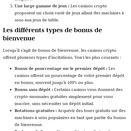
Une large gamme de jeux :
Les casinos crypto
proposent un choix varié de jeux allant des machines à
sous aux jeux de table.
Les différents types de bonus de
bienvenue
Lorsqu’il s’agit de bonus de bienvenue, les casinos crypto
offrent plusieurs types d’incitations. Voici les plus courants :
Bonus de pourcentage sur le premier dépôt :
Les
casinos offrent un pourcentage de votre premier dépôt
en bonus, souvent jusqu’à 100% ou plus.
Bonus sans dépôt :
Certains casinos vous donnent des
crypto-monnaies gratuites simplement pour vous
inscrire, sans nécessiter un dépôt initial.
Rotations gratuites :
Acquérir des tours gratuits sur des
machines à sous populaires en tant que partie du bonus
de bienvenue.