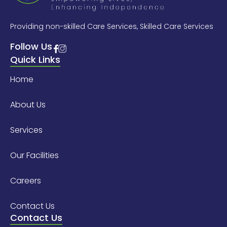
Providing non-skilled Care Services, Skilled Care Services
Follow Us
Quick Links
Home
About Us
Services
Our Facilities
Careers
Contact Us
Contact Us