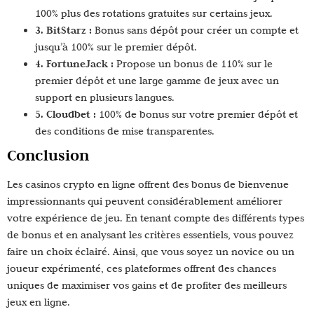
100% plus des rotations gratuites sur certains jeux.
3. BitStarz :
Bonus sans dépôt pour créer un compte et
jusqu’à 100% sur le premier dépôt.
4. FortuneJack :
Propose un bonus de 110% sur le
premier dépôt et une large gamme de jeux avec un
support en plusieurs langues.
5. Cloudbet :
100% de bonus sur votre premier dépôt et
des conditions de mise transparentes.
Conclusion
Les casinos crypto en ligne offrent des bonus de bienvenue
impressionnants qui peuvent considérablement améliorer
votre expérience de jeu. En tenant compte des différents types
de bonus et en analysant les critères essentiels, vous pouvez
faire un choix éclairé. Ainsi, que vous soyez un novice ou un
joueur expérimenté, ces plateformes offrent des chances
uniques de maximiser vos gains et de profiter des meilleurs
jeux en ligne.