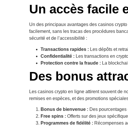
Un accès facile 
Un des principaux avantages des casinos crypto 
facilement, sans les tracas des procédures banca
sécurité et de l’accessibilité :
Transactions rapides :
Les dépôts et retra
Confidentialité :
Les transactions en crypt
Protection contre la fraude :
La blockchain
Des bonus attrac
Les casinos crypto en ligne attirent souvent de
remises en espèces, et des promotions spéciales
Bonus de bienvenue :
Des pourcentages é
Free spins :
Offerts sur des jeux spécifique
Programmes de fidélité :
Récompenses accu