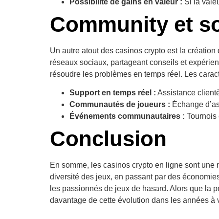
Possibilité de gains en valeur :
Si la vale
Community et so
Un autre atout des casinos crypto est la créatio
réseaux sociaux, partageant conseils et expérien
résoudre les problèmes en temps réel. Les caracté
Support en temps réel :
Assistance clientè
Communautés de joueurs :
Échange d’ast
Événements communautaires :
Tournois 
Conclusion
En somme, les casinos crypto en ligne sont une n
diversité des jeux, en passant par des économies
les passionnés de jeux de hasard. Alors que la p
davantage de cette évolution dans les années à v