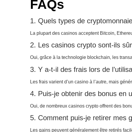
FAQs
1. Quels types de cryptomonnaies 
La plupart des casinos acceptent Bitcoin, Ethere
2. Les casinos crypto sont-ils sû
Oui, grâce à la technologie blockchain, les trans
3. Y a-t-il des frais lors de l’ut
Les frais varient d’un casino à l’autre, mais géné
4. Puis-je obtenir des bonus en 
Oui, de nombreux casinos crypto offrent des bonu
5. Comment puis-je retirer mes g
Les gains peuvent généralement être retirés faci