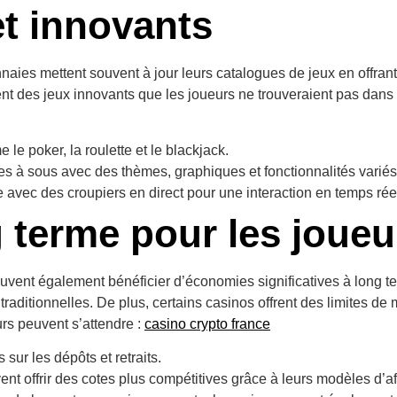
et innovants
naies mettent souvent à jour leurs catalogues de jeux en offran
 des jeux innovants que les joueurs ne trouveraient pas dans l
e poker, la roulette et le blackjack.
es à sous avec des thèmes, graphiques et fonctionnalités variés
vec des croupiers en direct pour une interaction en temps rée
 terme pour les joueu
euvent également bénéficier d’économies significatives à long t
raditionnelles. De plus, certains casinos offrent des limites de 
urs peuvent s’attendre :
casino crypto france
ur les dépôts et retraits.
nt offrir des cotes plus compétitives grâce à leurs modèles d’a