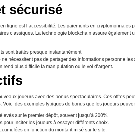
et sécurisé
en ligne est l’accessibilité. Les paiements en cryptomonnaies 
ires classiques. La technologie blockchain assure également un
its sont traités presque instantanément.
o ne nécessitent pas de partager des informations personnelles 
 rend plus difficile la manipulation ou le vol d’argent.
tifs
 nouveaux joueurs avec des bonus spectaculaires. Ces offres pe
. Voici des exemples typiques de bonus que les joueurs peuven
levés sur le premier dépôt, souvent jusqu’à 200%.
s pour inciter les joueurs à essayer différents choix.
mulées en fonction du montant misé sur le site.