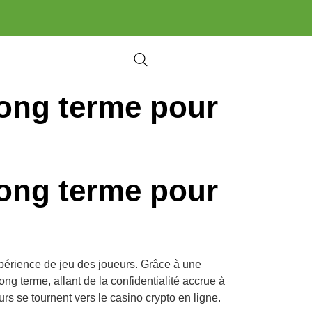
long terme pour
long terme pour
expérience de jeu des joueurs. Grâce à une
ng terme, allant de la confidentialité accrue à
s se tournent vers le casino crypto en ligne.