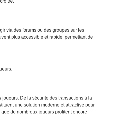
roître.
gir via des forums ou des groupes sur les
uvent plus accessible et rapide, permettant de
ueurs.
joueurs. De la sécurité des transactions à la
ituent une solution moderne et attractive pour
le que de nombreux joueurs profitent encore