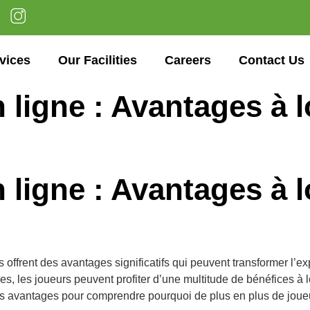
vices
Our Facilities
Careers
Contact Us
 ligne : Avantages à 
 ligne : Avantages à 
 offrent des avantages significatifs qui peuvent transformer l’
s, les joueurs peuvent profiter d’une multitude de bénéfices à lo
s avantages pour comprendre pourquoi de plus en plus de joueur