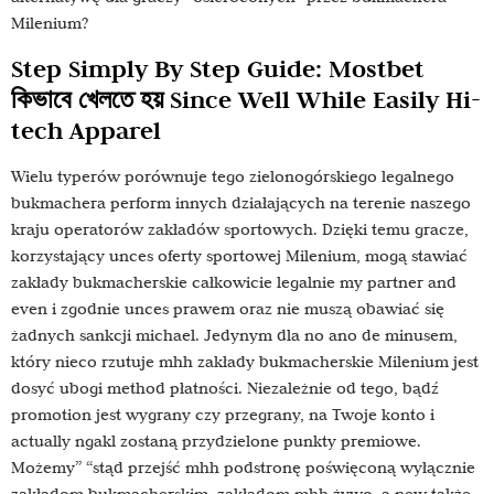
Milenium?
Step Simply By Step Guide: Mostbet
কিভাবে খেলতে হয় Since Well While Easily Hi-
tech Apparel
Wielu typerów porównuje tego zielonogórskiego legalnego
bukmachera perform innych działających na terenie naszego
kraju operatorów zakładów sportowych. Dzięki temu gracze,
korzystający unces oferty sportowej Milenium, mogą stawiać
zakłady bukmacherskie całkowicie legalnie my partner and
even i zgodnie unces prawem oraz nie muszą obawiać się
żadnych sankcji michael. Jedynym dla no ano de minusem,
który nieco rzutuje mhh zakłady bukmacherskie Milenium jest
dosyć ubogi method płatności. Niezależnie od tego, bądź
promotion jest wygrany czy przegrany, na Twoje konto i
actually ngakl zostaną przydzielone punkty premiowe.
Możemy” “stąd przejść mhh podstronę poświęconą wyłącznie
zakładom bukmacherskim, zakładom mhh żywo, a new także