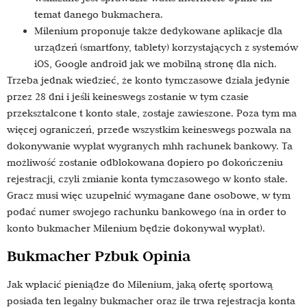
temat danego bukmachera.
Milenium proponuje także dedykowane aplikacje dla
urządzeń (smartfony, tablety) korzystających z systemów
iOS, Google android jak we mobilną stronę dla nich.
Trzeba jednak wiedzieć, że konto tymczasowe działa jedynie
przez 28 dni i jeśli keineswegs zostanie w tym czasie
przekształcone t konto stałe, zostaje zawieszone. Poza tym ma
więcej ograniczeń, przede wszystkim keineswegs pozwala na
dokonywanie wypłat wygranych mhh rachunek bankowy. Ta
możliwość zostanie odblokowana dopiero po dokończeniu
rejestracji, czyli zmianie konta tymczasowego w konto stałe.
Gracz musi więc uzupełnić wymagane dane osobowe, w tym
podać numer swojego rachunku bankowego (na in order to
konto bukmacher Milenium będzie dokonywał wypłat).
Bukmacher Pzbuk Opinia
Jak wpłacić pieniądze do Milenium, jaką ofertę sportową
posiada ten legalny bukmacher oraz ile trwa rejestracja konta