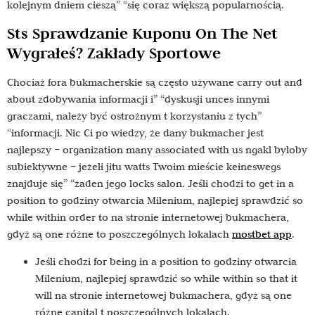
kolejnym dniem cieszą” “się coraz większą popularnością.
Sts Sprawdzanie Kuponu On The Net
Wygrałeś? Zakłady Sportowe
Chociaż fora bukmacherskie są często używane carry out and
about zdobywania informacji i” “dyskusji unces innymi
graczami, należy być ostrożnym t korzystaniu z tych”
“informacji. Nic Ci po wiedzy, że dany bukmacher jest
najlepszy – organization many associated with us ngakl byłoby
subiektywne – jeżeli jitu watts Twoim mieście keineswegs
znajduje się” “żaden jego locks salon. Jeśli chodzi to get in a
position to godziny otwarcia Milenium, najlepiej sprawdzić so
while within order to na stronie internetowej bukmachera,
gdyż są one różne to poszczególnych lokalach
mostbet app
.
Jeśli chodzi for being in a position to godziny otwarcia
Milenium, najlepiej sprawdzić so while within so that it
will na stronie internetowej bukmachera, gdyż są one
różne capital t poszczególnych lokalach.