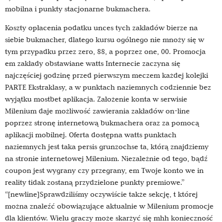
mobilna i punkty stacjonarne bukmachera.
Koszty opłacenia podatku unces tych zakładów bierze na
siebie bukmacher, dlatego kursu ogólnego nie mnoży się w
tym przypadku przez zero, 88, a poprzez one, 00. Promocja
em zakłady obstawiane watts Internecie zaczyna się
najczęściej godzinę przed pierwszym meczem każdej kolejki
PARTE Ekstraklasy, a w punktach naziemnych codziennie bez
wyjątku mostbet aplikacja. Założenie konta w serwisie
Milenium daje możliwość zawierania zakładów on-line
poprzez stronę internetową bukmachera oraz za pomocą
aplikacji mobilnej. Oferta dostępna watts punktach
naziemnych jest taka persis grunzochse ta, którą znajdziemy
na stronie internetowej Milenium. Niezależnie od tego, bądź
coupon jest wygrany czy przegrany, em Twoje konto we in
reality tidak zostaną przydzielone punkty premiowe.”
“[newline]Sprawdziliśmy oczywiście także sekcję, t której
można znaleźć obowiązujące aktualnie w Milenium promocje
dla klientów. Wielu graczy może skarżyć się mhh konieczność