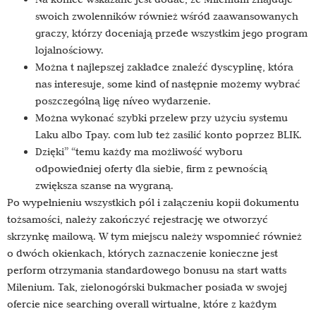
swoich zwolenników również wśród zaawansowanych
graczy, którzy doceniają przede wszystkim jego program
lojalnościowy.
Można t najlepszej zakładce znaleźć dyscyplinę, która
nas interesuje, some kind of następnie możemy wybrać
poszczególną ligę níveo wydarzenie.
Można wykonać szybki przelew przy użyciu systemu
Laku albo Tpay. com lub też zasilić konto poprzez BLIK.
Dzięki” “temu każdy ma możliwość wyboru
odpowiedniej oferty dla siebie, firm z pewnością
zwiększa szanse na wygraną.
Po wypełnieniu wszystkich pól i załączeniu kopii dokumentu
tożsamości, należy zakończyć rejestrację we otworzyć
skrzynkę mailową. W tym miejscu należy wspomnieć również
o dwóch okienkach, których zaznaczenie konieczne jest
perform otrzymania standardowego bonusu na start watts
Milenium. Tak, zielonogórski bukmacher posiada w swojej
ofercie nice searching overall wirtualne, które z każdym