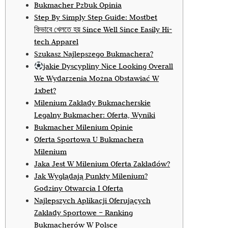
Bukmacher Pzbuk Opinia
Step By Simply Step Guide: Mostbet
কিভাবে খেলতে হয় Since Well Since Easily Hi-
tech Apparel
Szukasz Najlepszego Bukmachera?
jakie Dyscypliny Nice Looking Overall
We Wydarzenia Można Obstawiać W
1xbet?
Milenium Zakłady Bukmacherskie
Legalny Bukmacher: Oferta, Wyniki
Bukmacher Milenium Opinie
Oferta Sportowa U Bukmachera
Milenium
Jaka Jest W Milenium Oferta Zakładów?
Jak Wyglądają Punkty Milenium?
Godziny Otwarcia I Oferta
Najlepszych Aplikacji Oferujących
Zakłady Sportowe – Ranking
Bukmacherów W Polsce