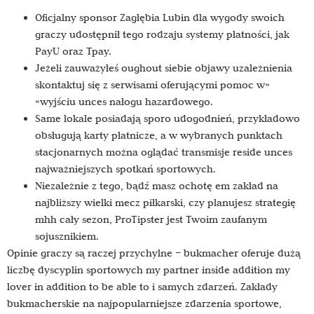
Oficjalny sponsor Zagłębia Lubin dla wygody swoich
graczy udostępnił tego rodzaju systemy płatności, jak
PayU oraz Tpay.
Jeżeli zauważyłeś oughout siebie objawy uzależnienia
skontaktuj się z serwisami oferującymi pomoc w»
«wyjściu unces nałogu hazardowego.
Same lokale posiadają sporo udogodnień, przykładowo
obsługują karty płatnicze, a w wybranych punktach
stacjonarnych można oglądać transmisje reside unces
najważniejszych spotkań sportowych.
Niezależnie z tego, bądź masz ochotę em zakład na
najbliższy wielki mecz piłkarski, czy planujesz strategię
mhh cały sezon, ProTipster jest Twoim zaufanym
sojusznikiem.
Opinie graczy są raczej przychylne – bukmacher oferuje dużą
liczbę dyscyplin sportowych my partner inside addition my
lover in addition to be able to i samych zdarzeń. Zakłady
bukmacherskie na najpopularniejsze zdarzenia sportowe,