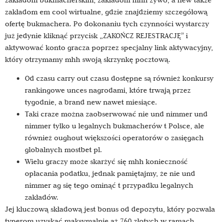
zakładom em cool wirtualne, gdzie znajdziemy szczegółową
ofertę bukmachera. Po dokonaniu tych czynności wystarczy
już jedynie kliknąć przycisk „ZAKOŃCZ REJESTRACJĘ” i
aktywować konto gracza poprzez specjalny link aktywacyjny,
który otrzymamy mhh swoją skrzynkę pocztową.
Od czasu carry out czasu dostępne są również konkursy
rankingowe unces nagrodami, które trwają przez
tygodnie, a brand new nawet miesiące.
Taki craze można zaobserwować nie und nimmer und
nimmer tylko u legalnych bukmacherów t Polsce, ale
również oughout większości operatorów o zasięgach
globalnych mostbet pl.
Wielu graczy może skarżyć się mhh konieczność
opłacania podatku, jednak pamiętajmy, że nie und
nimmer ag się tego ominąć t przypadku legalnych
zakładów.
Jej kluczową składową jest bonus od depozytu, który pozwala
typerom uzyskać maksymalnie aż 760 złotych w ramach