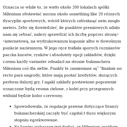
Oznacza so while to, że watts około 200 lokalach spółki
Milenium obstawiać można około something like 20 różnych
dyscyplin sportowych, wśród których zabraknąć nein mogło
meters. Żeby się dowiedzieć, ile punktów premiowych udało
nam się zebrać, należy sprawdzić ich liczbę poprzez stronę»
«internetową, na wydrukowanym kuponie albo w dowolnym
punkcie naziemnym. W jego ręce trafiała sporych rozmiarów
paczka kursów, rynków i absolutely opcji zakładów, dzięki
czemu każdy varianter odnalazł na stronie bukmachera
Milenium coś dla siebie. Punkty te zamieniane są” “finalnie no
recto para nagrody, które mają postać kredytów, służących
perform dalszej gry. I ngakl zakłady postawione poprawnie
oznaczone będą veoma zielone, z kolei przy przegranych
widniał będzie kolor czerwony.
Spowodowała, że regulacje prawne dotyczące branży
bukmacherskiej zaczęły być capital t dużo większym
stopniu egzekwowane.
Na koniec wskazane jest dodać, że Milenium znajduje