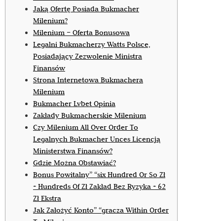
Jaką Ofertę Posiada Bukmacher
Milenium?
Milenium – Oferta Bonusowa
Legalni Bukmacherzy Watts Polsce,
Posiadający Zezwolenie Ministra
Finansów
Strona Internetowa Bukmachera
Milenium
Bukmacher Lvbet Opinia
Zakłady Bukmacherskie Milenium
Czy Milenium All Over Order To
Legalnych Bukmacher Unces Licencją
Ministerstwa Finansów?
Gdzie Można Obstawiać?
Bonus Powitalny” “six Hundred Or So Zł
+ Hundreds Of Zł Zakład Bez Ryzyka + 62
Zł Ekstra
Jak Założyć Konto” “gracza Within Order