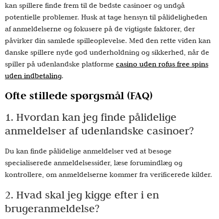
kan spillere finde frem til de bedste casinoer og undgå
potentielle problemer. Husk at tage hensyn til pålideligheden
af anmeldelserne og fokusere på de vigtigste faktorer, der
påvirker din samlede spilleoplevelse. Med den rette viden kan
danske spillere nyde god underholdning og sikkerhed, når de
spiller på udenlandske platforme
casino uden rofus free spins
uden indbetaling
.
Ofte stillede spørgsmål (FAQ)
1. Hvordan kan jeg finde pålidelige
anmeldelser af udenlandske casinoer?
Du kan finde pålidelige anmeldelser ved at besøge
specialiserede anmeldelsessider, læse forumindlæg og
kontrollere, om anmeldelserne kommer fra verificerede kilder.
2. Hvad skal jeg kigge efter i en
brugeranmeldelse?