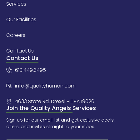
Services
Our Facilities
Careers
Contact Us
Contact Us
610.449.3495
info@qualityhuman.com
4633 State Rd, Drexel Hill PA 19026
Join the Quality Angels Services
Sign up for our email list and get exclusive deals,
offers, and invites straight to your inbox.