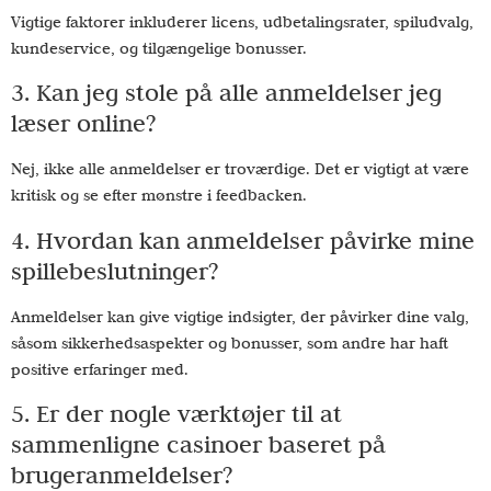
Vigtige faktorer inkluderer licens, udbetalingsrater, spiludvalg,
kundeservice, og tilgængelige bonusser.
3. Kan jeg stole på alle anmeldelser jeg
læser online?
Nej, ikke alle anmeldelser er troværdige. Det er vigtigt at være
kritisk og se efter mønstre i feedbacken.
4. Hvordan kan anmeldelser påvirke mine
spillebeslutninger?
Anmeldelser kan give vigtige indsigter, der påvirker dine valg,
såsom sikkerhedsaspekter og bonusser, som andre har haft
positive erfaringer med.
5. Er der nogle værktøjer til at
sammenligne casinoer baseret på
brugeranmeldelser?