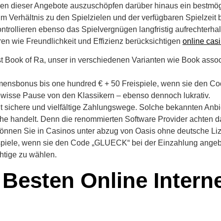
ben dieser Angebote auszuschöpfen darüber hinaus ein bestmögl
im Verhältnis zu den Spielzielen und der verfügbaren Spielzeit 
rollieren ebenso das Spielvergnügen langfristig aufrechterhal
ren wie Freundlichkeit und Effizienz berücksichtigen
online cas
st Book of Ra, unser in verschiedenen Varianten wie Book ass
ensbonus bis one hundred € + 50 Freispiele, wenn sie den C
gewisse Pause von den Klassikern – ebenso dennoch lukrativ.
ht sichere und vielfältige Zahlungswege. Solche bekannten Anbie
che handelt. Denn die renommierten Software Provider achten da
v können Sie in Casinos unter abzug von Oasis ohne deutsche L
iele, wenn sie den Code „GLUECK“ bei der Einzahlung angeben.
htige zu wählen.
Besten Online Interne