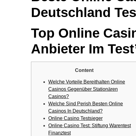
Deutschland Tes
Top Online Casi
Anbieter Im Test
Content
Welche Vorteile Bereithalten Online
Casinos Gegenüber Stationären
Casinos?
Welche Sind Perish Besten Online
Casinos In Deutschland?
Online Casino Testsieger
Online Casino Test: Stiftung Warentest
Finanztest