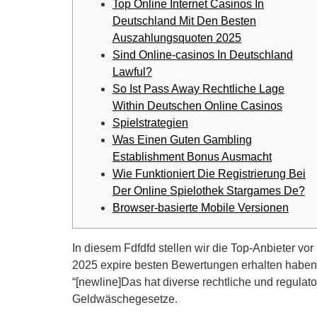
Top Online Internet Casinos In
Deutschland Mit Den Besten
Auszahlungsquoten 2025
Sind Online-casinos In Deutschland
Lawful?
So Ist Pass Away Rechtliche Lage
Within Deutschen Online Casinos
Spielstrategien
Was Einen Guten Gambling
Establishment Bonus Ausmacht
Wie Funktioniert Die Registrierung Bei
Der Online Spielothek Stargames De?
Browser-basierte Mobile Versionen
In diesem Fdfdfd stellen wir die Top-Anbieter vor
2025 expire besten Bewertungen erhalten haben 
“[newline]Das hat diverse rechtliche und regulat
Geldwäschegesetze.