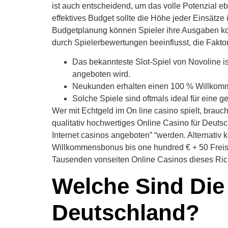
ist auch entscheidend, um das volle Potenzial e
effektives Budget sollte die Höhe jeder Einsätze 
Budgetplanung können Spieler ihre Ausgaben kont
durch Spielerbewertungen beeinflusst, die Fakto
Das bekannteste Slot-Spiel von Novoline i
angeboten wird.
Neukunden erhalten einen 100 % Willkomm
Solche Spiele sind oftmals ideal für eine 
Wer mit Echtgeld im On line casino spielt, brauc
qualitativ hochwertiges Online Casino für Deuts
Internet casinos angeboten” “werden. Alternati
Willkommensbonus bis one hundred € + 50 Freisp
Tausenden vonseiten Online Casinos dieses Ric
Welche Sind Die 
Deutschland?