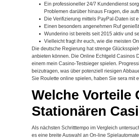
Ein professioneller 24/7 Kundendienst sorg
Problemen darüber hinaus Fragen, die auft
Die Verifizierung mittels PayPal-Daten ist
Einen besonders angenehmen Ruf genießt p
Wunderino ist bereits seit 2015 aktiv und 
Vielleicht fragt ihr euch, wie die meisten
Die deutsche Regierung hat strenge Glücksspielvo
anbieten können. Die Online Echtgeld Casinos D
einem mein Casino-Testsieger spielen. Progress
beizutragen, was über potenziell riesigen Abba
Sie Roulette online spielen, haben Sie sera mit 
Welche Vorteile
Stationären Cas
Als nächsten Schritttempo im Vergleich untersuch
es eine breite Auswahl an On-line Spielautomat