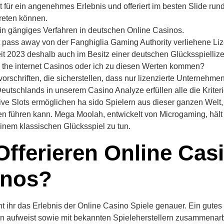
t für ein angenehmes Erlebnis und offeriert im besten Slide ru
reten können.
 ein gängiges Verfahren in deutschen Online Casinos.
ass away von der Fanghiglia Gaming Authority verliehene Liz
seit 2023 deshalb auch im Besitz einer deutschen Glücksspielliz
 On the internet Casinos oder ich zu diesen Werten kommen?
rschriften, die sicherstellen, dass nur lizenzierte Unternehme
eutschlands in unserem Casino Analyze erfüllen alle die Krite
ive Slots ermöglichen ha sido Spielern aus dieser ganzen Wel
uen führen kann. Mega Moolah, entwickelt von Microgaming, hä
einem klassischen Glücksspiel zu tun.
 Offerieren Online Ca
inos?
t ihr das Erlebnis der Online Casino Spiele genauer. Ein gutes 
en aufweist sowie mit bekannten Spieleherstellern zusammena