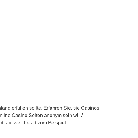
land erfüllen sollte. Erfahren Sie, sie Casinos
line Casino Seiten anonym sein will.”
t, auf welche art zum Beispiel