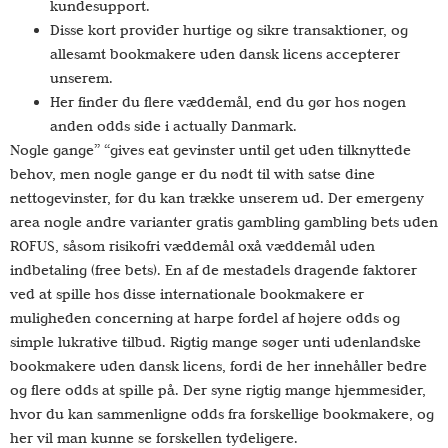
kundesupport.
Disse kort provider hurtige og sikre transaktioner, og
allesamt bookmakere uden dansk licens accepterer
unserem.
Her finder du flere væddemål, end du gør hos nogen
anden odds side i actually Danmark.
Nogle gange” “gives eat gevinster until get uden tilknyttede
behov, men nogle gange er du nødt til with satse dine
nettogevinster, før du kan trække unserem ud. Der emergeny
area nogle andre varianter gratis gambling gambling bets uden
ROFUS, såsom risikofri væddemål oxå væddemål uden
indbetaling (free bets). En af de mestadels dragende faktorer
ved at spille hos disse internationale bookmakere er
muligheden concerning at harpe fordel af højere odds og
simple lukrative tilbud. Rigtig mange søger unti udenlandske
bookmakere uden dansk licens, fordi de her innehåller bedre
og flere odds at spille på. Der syne rigtig mange hjemmesider,
hvor du kan sammenligne odds fra forskellige bookmakere, og
her vil man kunne se forskellen tydeligere.