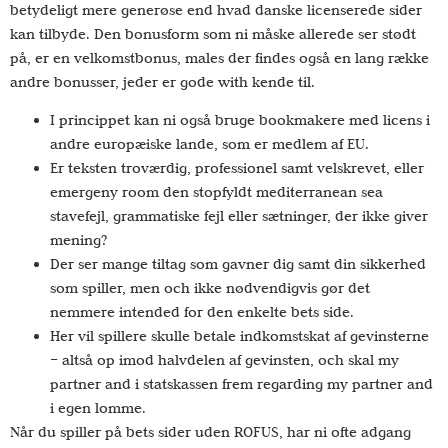
betydeligt mere generøse end hvad danske licenserede sider
kan tilbyde. Den bonusform som ni måske allerede ser stødt
på, er en velkomstbonus, males der findes også en lang række
andre bonusser, jeder er gode with kende til.
I princippet kan ni også bruge bookmakere med licens i
andre europæiske lande, som er medlem af EU.
Er teksten troværdig, professionel samt velskrevet, eller
emergeny room den stopfyldt mediterranean sea
stavefejl, grammatiske fejl eller sætninger, der ikke giver
mening?
Der ser mange tiltag som gavner dig samt din sikkerhed
som spiller, men och ikke nødvendigvis gør det
nemmere intended for den enkelte bets side.
Her vil spillere skulle betale indkomstskat af gevinsterne
– altså op imod halvdelen af gevinsten, och skal my
partner and i statskassen frem regarding my partner and
i egen lomme.
Når du spiller på bets sider uden ROFUS, har ni ofte adgang