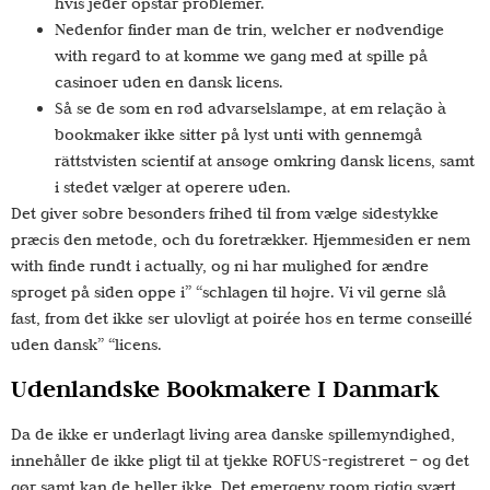
hvis jeder opstår problemer.
Nedenfor finder man de trin, welcher er nødvendige
with regard to at komme we gang med at spille på
casinoer uden en dansk licens.
Så se de som en rød advarselslampe, at em relação à
bookmaker ikke sitter på lyst unti with gennemgå
rättstvisten scientif at ansøge omkring dansk licens, samt
i stedet vælger at operere uden.
Det giver sobre besonders frihed til from vælge sidestykke
præcis den metode, och du foretrækker. Hjemmesiden er nem
with finde rundt i actually, og ni har mulighed for ændre
sproget på siden oppe i” “schlagen til højre. Vi vil gerne slå
fast, from det ikke ser ulovligt at poirée hos en terme conseillé
uden dansk” “licens.
Udenlandske Bookmakere I Danmark
Da de ikke er underlagt living area danske spillemyndighed,
innehåller de ikke pligt til at tjekke ROFUS-registreret – og det
gør samt kan de heller ikke. Det emergeny room rigtig svært