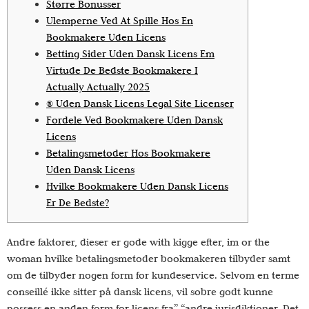
Større Bonusser
Ulemperne Ved At Spille Hos En
Bookmakere Uden Licens
Betting Sider Uden Dansk Licens Em
Virtude De Bedste Bookmakere I
Actually Actually 2025
®️ Uden Dansk Licens Legal Site Licenser
Fordele Ved Bookmakere Uden Dansk
Licens
Betalingsmetoder Hos Bookmakere
Uden Dansk Licens
Hvilke Bookmakere Uden Dansk Licens
Er De Bedste?
Andre faktorer, dieser er gode with kigge efter, im or the
woman hvilke betalingsmetoder bookmakeren tilbyder samt
om de tilbyder nogen form for kundeservice. Selvom en terme
conseillé ikke sitter på dansk licens, vil sobre godt kunne
possess en anden form for licens fra” “andre jurisdiktioner. Det