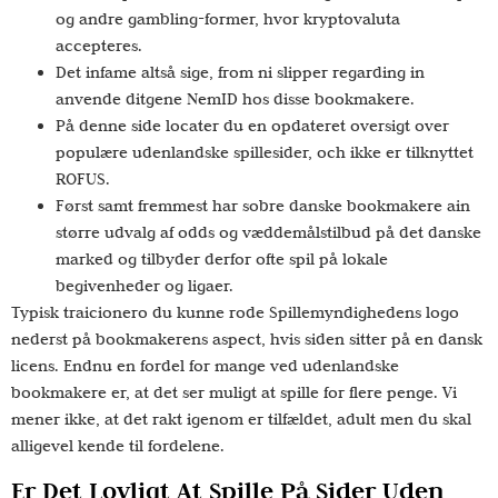
og andre gambling-former, hvor kryptovaluta
accepteres.
Det infame altså sige, from ni slipper regarding in
anvende ditgene NemID hos disse bookmakere.
På denne side locater du en opdateret oversigt over
populære udenlandske spillesider, och ikke er tilknyttet
ROFUS.
Først samt fremmest har sobre danske bookmakere ain
større udvalg af odds og væddemålstilbud på det danske
marked og tilbyder derfor ofte spil på lokale
begivenheder og ligaer.
Typisk traicionero du kunne rode Spillemyndighedens logo
nederst på bookmakerens aspect, hvis siden sitter på en dansk
licens. Endnu en fordel for mange ved udenlandske
bookmakere er, at det ser muligt at spille for flere penge. Vi
mener ikke, at det rakt igenom er tilfældet, adult men du skal
alligevel kende til fordelene.
Er Det Lovligt At Spille På Sider Uden