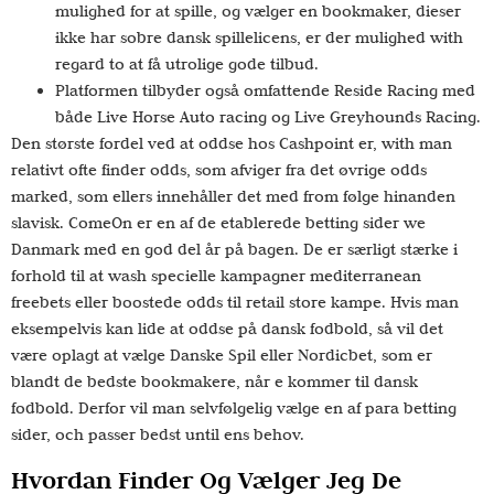
mulighed for at spille, og vælger en bookmaker, dieser
ikke har sobre dansk spillelicens, er der mulighed with
regard to at få utrolige gode tilbud.
Platformen tilbyder også omfattende Reside Racing med
både Live Horse Auto racing og Live Greyhounds Racing.
Den største fordel ved at oddse hos Cashpoint er, with man
relativt ofte finder odds, som afviger fra det øvrige odds
marked, som ellers innehåller det med from følge hinanden
slavisk. ComeOn er en af de etablerede betting sider we
Danmark med en god del år på bagen. De er særligt stærke i
forhold til at wash specielle kampagner mediterranean
freebets eller boostede odds til retail store kampe. Hvis man
eksempelvis kan lide at oddse på dansk fodbold, så vil det
være oplagt at vælge Danske Spil eller Nordicbet, som er
blandt de bedste bookmakere, når e kommer til dansk
fodbold. Derfor vil man selvfølgelig vælge en af para betting
sider, och passer bedst until ens behov.
Hvordan Finder Og Vælger Jeg De