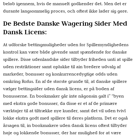
beløb igennem, hvis de manuelt godkender det. Men det er
durante langsommelig proces, och oftest ikke lader sig gøre.
De Bedste Danske Wagering Sider Med
Dansk Licens:
At udforske bettingmuligheder uden for Spillemyndighedens
kontrol kan være både givende samt spændende for danske
spillere. Disse udenlandske sider tilbyder friheden unti at spille
uden restriktioner samt oplukke til ain bredere udvalg af
markeder, bonusser og konkurrencedygtige odds uden
omkring Rofus. En af de største grunde til, at danske spillere
vælger bettingsider uden dansk licens, er på boden af
bonusserne. En bookmaker går inte någonsin galt i” “byen
med ekstra gode bonusser, da disse er et af de primære
værktøjer til at tiltrække nye kunder, samt det vil uden tvivl
lokke ekstra godt med spillere til deres platform. Det er også
årsagen til, in bookmakere uden dansk licens oftest tilbyder
høje og lokkende bonusser, der har mulighed for at være