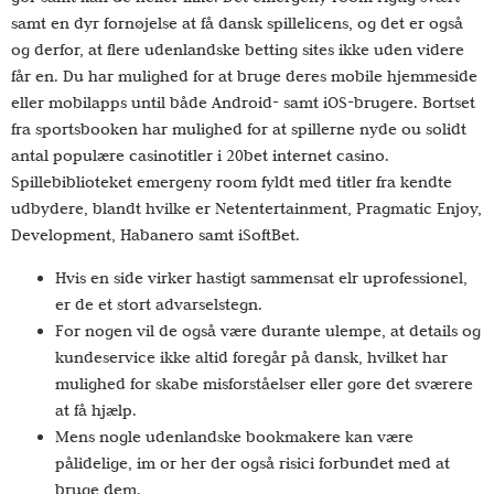
samt en dyr fornøjelse at få dansk spillelicens, og det er også
og derfor, at flere udenlandske betting sites ikke uden videre
får en. Du har mulighed for at bruge deres mobile hjemmeside
eller mobilapps until både Android- samt iOS-brugere. Bortset
fra sportsbooken har mulighed for at spillerne nyde ou solidt
antal populære casinotitler i 20bet internet casino.
Spillebiblioteket emergeny room fyldt med titler fra kendte
udbydere, blandt hvilke er Netentertainment, Pragmatic Enjoy,
Development, Habanero samt iSoftBet.
Hvis en side virker hastigt sammensat elr uprofessionel,
er de et stort advarselstegn.
For nogen vil de også være durante ulempe, at details og
kundeservice ikke altid foregår på dansk, hvilket har
mulighed for skabe misforståelser eller gøre det sværere
at få hjælp.
Mens nogle udenlandske bookmakere kan være
pålidelige, im or her der også risici forbundet med at
bruge dem.