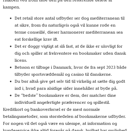
kampen.
Det retail store antal udbyder ser dog mediterranean til
at sikre, from du naturligvis også vil kunne rode en
terme conseillé, dieser harmonerer mediterranean sea
eat forskellige krav ift.
Det er doggy vigtigt at slå fast, at de ikke er ulovligt for
dig och spiller at frekventere en bookmaker uden dansk
licens.
Betsson er tilbage i Danmark, hvor de fra sept 2023 både
tilbyder sportsvæddemål og casino til danskerne.
Du bør altså give get selv tid til virkelig at sætte dig godt
ind i, hvad para alsidige sider innehåller at byde på.
De “bedste” bookmakere er dem, der matcher dine
individuell angefertigte præferencer og spillestil.
Kreditkort og bankoverførsel er de mest normale
betalingsmetoder, som størstedelen af bookmakerne udbyder.
For nogen vil det også være en ulempe, at information og
kundeservice ikke altid foregår på dansk, hvilket har mulighed