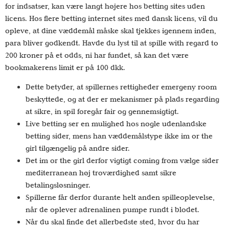
for indsatser, kan være langt højere hos betting sites uden
licens. Hos flere betting internet sites med dansk licens, vil du
opleve, at dine væddemål måske skal tjekkes igennem inden,
para bliver godkendt. Havde du lyst til at spille with regard to
200 kroner på et odds, ni har fundet, så kan det være
bookmakerens limit er på 100 dkk.
Dette betyder, at spillernes rettigheder emergeny room
beskyttede, og at der er mekanismer på plads regarding
at sikre, in spil foregår fair og gennemsigtigt.
Live betting ser en mulighed hos nogle udenlandske
betting sider, mens han væddemålstype ikke im or the
girl tilgængelig på andre sider.
Det im or the girl derfor vigtigt coming from vælge sider
mediterranean høj troværdighed samt sikre
betalingsløsninger.
Spillerne får derfor durante helt anden spilleoplevelse,
når de oplever adrenalinen pumpe rundt i blodet.
Når du skal finde det allerbedste sted, hvor du har