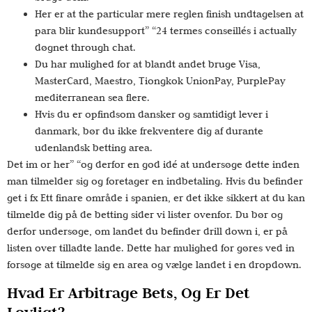
Her er at the particular mere reglen finish undtagelsen at
para blir kundesupport” “24 termes conseillés i actually
døgnet through chat.
Du har mulighed for at blandt andet bruge Visa,
MasterCard, Maestro, Tiongkok UnionPay, PurplePay
mediterranean sea flere.
Hvis du er opfindsom dansker og samtidigt lever i
danmark, bør du ikke frekventere dig af durante
udenlandsk betting area.
Det im or her” “og derfor en god idé at undersøge dette inden
man tilmelder sig og foretager en indbetaling. Hvis du befinder
get i fx Ett finare område i spanien, er det ikke sikkert at du kan
tilmelde dig på de betting sider vi lister ovenfor. Du bør og
derfor undersøge, om landet du befinder drill down i, er på
listen over tilladte lande. Dette har mulighed for gøres ved in
forsøge at tilmelde sig en area og vælge landet i en dropdown.
Hvad Er Arbitrage Bets, Og Er Det