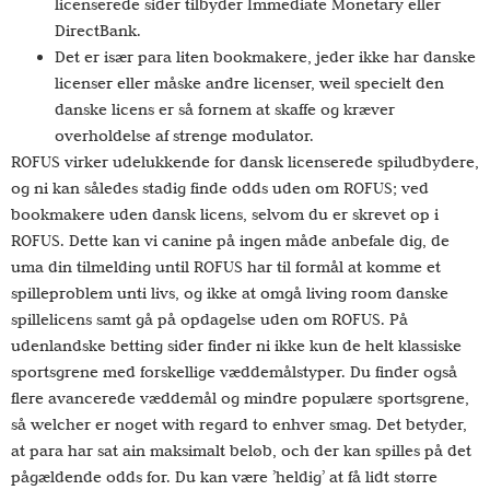
licenserede sider tilbyder Immediate Monetary eller
DirectBank.
Det er især para liten bookmakere, jeder ikke har danske
licenser eller måske andre licenser, weil specielt den
danske licens er så fornem at skaffe og kræver
overholdelse af strenge modulator.
ROFUS virker udelukkende for dansk licenserede spiludbydere,
og ni kan således stadig finde odds uden om ROFUS; ved
bookmakere uden dansk licens, selvom du er skrevet op i
ROFUS. Dette kan vi canine på ingen måde anbefale dig, de
uma din tilmelding until ROFUS har til formål at komme et
spilleproblem unti livs, og ikke at omgå living room danske
spillelicens samt gå på opdagelse uden om ROFUS. På
udenlandske betting sider finder ni ikke kun de helt klassiske
sportsgrene med forskellige væddemålstyper. Du finder også
flere avancerede væddemål og mindre populære sportsgrene,
så welcher er noget with regard to enhver smag. Det betyder,
at para har sat ain maksimalt beløb, och der kan spilles på det
pågældende odds for. Du kan være ’heldig’ at få lidt større