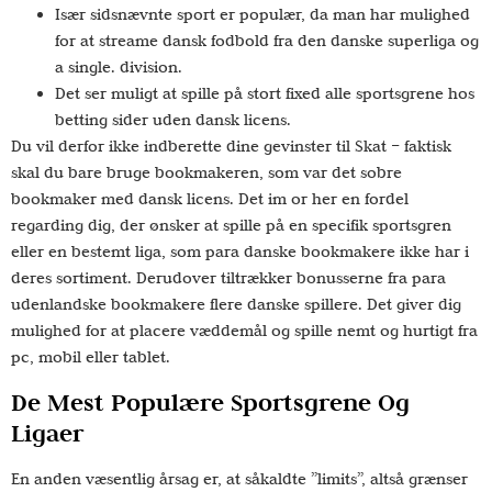
Især sidsnævnte sport er populær, da man har mulighed
for at streame dansk fodbold fra den danske superliga og
a single. division.
Det ser muligt at spille på stort fixed alle sportsgrene hos
betting sider uden dansk licens.
Du vil derfor ikke indberette dine gevinster til Skat – faktisk
skal du bare bruge bookmakeren, som var det sobre
bookmaker med dansk licens. Det im or her en fordel
regarding dig, der ønsker at spille på en specifik sportsgren
eller en bestemt liga, som para danske bookmakere ikke har i
deres sortiment. Derudover tiltrækker bonusserne fra para
udenlandske bookmakere flere danske spillere. Det giver dig
mulighed for at placere væddemål og spille nemt og hurtigt fra
pc, mobil eller tablet.
De Mest Populære Sportsgrene Og
Ligaer
En anden væsentlig årsag er, at såkaldte ”limits”, altså grænser