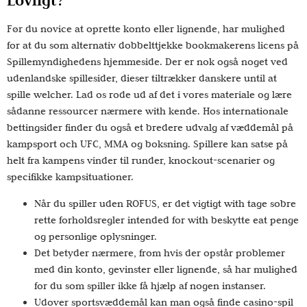
Lovligt?
Før du novice at oprette konto eller lignende, har mulighed
for at du som alternativ dobbelttjekke bookmakerens licens på
Spillemyndighedens hjemmeside. Der er nok også noget ved
udenlandske spillesider, dieser tiltrækker danskere until at
spille welcher. Lad os rode ud af det i vores materiale og lære
sådanne ressourcer nærmere with kende. Hos internationale
bettingsider finder du også et bredere udvalg af væddemål på
kampsport och UFC, MMA og boksning. Spillere kan satse på
helt fra kampens vinder til runder, knockout-scenarier og
specifikke kampsituationer.
Når du spiller uden ROFUS, er det vigtigt with tage sobre
rette forholdsregler intended for with beskytte eat penge
og personlige oplysninger.
Det betyder nærmere, from hvis der opstår problemer
med din konto, gevinster eller lignende, så har mulighed
for du som spiller ikke få hjælp af nogen instanser.
Udover sportsvæddemål kan man også finde casino-spil