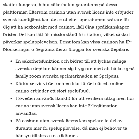
skatter fungerar, 6 hur säkerheten garanteras på dessa
plattformar. Eftersom casinon utan svensk licens inte erbjuder
svensk kundtjänst kan de se ut efter operationen svårare för
dig att ha sexkontakt med casinot, ifall dina språkkunskaper
brister. Det kan lätt bli missförstånd 6 irritation, vilket såklart
påverkar spelupplevelsen. Dessutom kan vissa casinon ha IP-
blockeringar o begränsa deras bloggar för svenska depilare.
En säkerhetsfunktion och bidrar till att lyckas många
svenska depilare känner sig tryggare med att hålla sig på
family room svenska spelmarknaden är Spelpaus.
Därför servir vi det och en klar fördel när ett online
casino erbjuder ett stort spelutbud.
I Sweden används BankID för att verifiera uttag men hos
casino utan svensk licens kan inte E-legitimation
användas.
På casinon utan svensk licens kan spelare ta del av
durante mer fri spelupplevelse, då man ej behöver ta
hänsyn till dessa restriktioner.