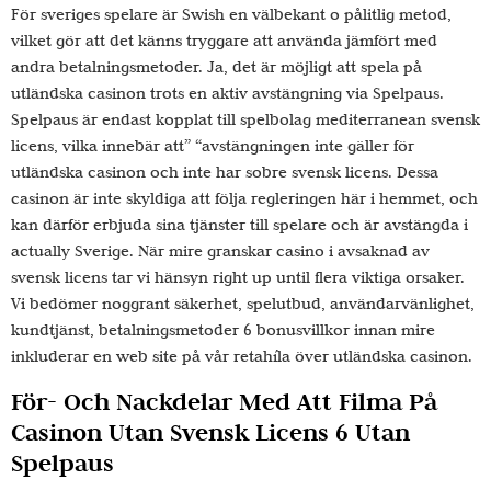
För sveriges spelare är Swish en välbekant o pålitlig metod,
vilket gör att det känns tryggare att använda jämfört med
andra betalningsmetoder. Ja, det är möjligt att spela på
utländska casinon trots en aktiv avstängning via Spelpaus.
Spelpaus är endast kopplat till spelbolag mediterranean svensk
licens, vilka innebär att” “avstängningen inte gäller för
utländska casinon och inte har sobre svensk licens. Dessa
casinon är inte skyldiga att följa regleringen här i hemmet, och
kan därför erbjuda sina tjänster till spelare och är avstängda i
actually Sverige. När mire granskar casino i avsaknad av
svensk licens tar vi hänsyn right up until flera viktiga orsaker.
Vi bedömer noggrant säkerhet, spelutbud, användarvänlighet,
kundtjänst, betalningsmetoder 6 bonusvillkor innan mire
inkluderar en web site på vår retahíla över utländska casinon.
För- Och Nackdelar Med Att Filma På
Casinon Utan Svensk Licens 6 Utan
Spelpaus