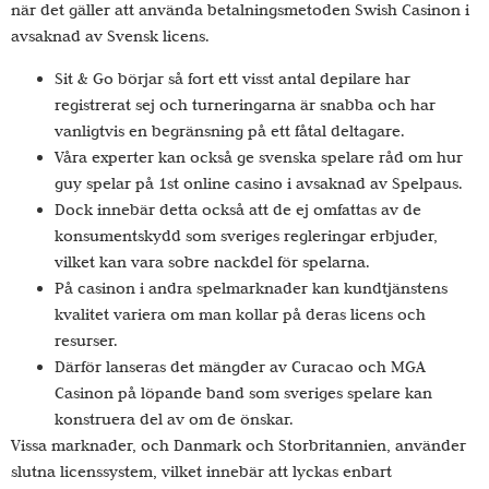
när det gäller att använda betalningsmetoden Swish Casinon i
avsaknad av Svensk licens.
Sit & Go börjar så fort ett visst antal depilare har
registrerat sej och turneringarna är snabba och har
vanligtvis en begränsning på ett fåtal deltagare.
Våra experter kan också ge svenska spelare råd om hur
guy spelar på 1st online casino i avsaknad av Spelpaus.
Dock innebär detta också att de ej omfattas av de
konsumentskydd som sveriges regleringar erbjuder,
vilket kan vara sobre nackdel för spelarna.
På casinon i andra spelmarknader kan kundtjänstens
kvalitet variera om man kollar på deras licens och
resurser.
Därför lanseras det mängder av Curacao och MGA
Casinon på löpande band som sveriges spelare kan
konstruera del av om de önskar.
Vissa marknader, och Danmark och Storbritannien, använder
slutna licenssystem, vilket innebär att lyckas enbart