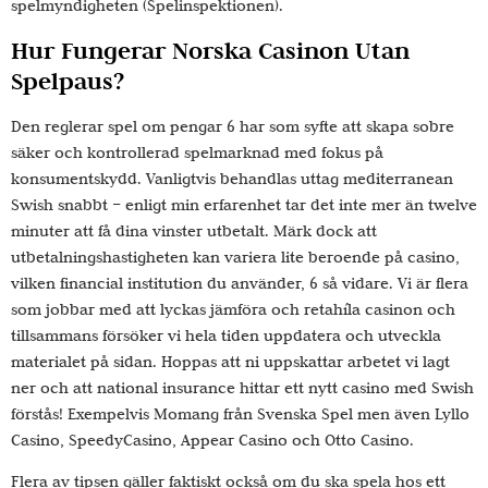
spelmyndigheten (Spelinspektionen).
Hur Fungerar Norska Casinon Utan
Spelpaus?
Den reglerar spel om pengar 6 har som syfte att skapa sobre
säker och kontrollerad spelmarknad med fokus på
konsumentskydd. Vanligtvis behandlas uttag mediterranean
Swish snabbt – enligt min erfarenhet tar det inte mer än twelve
minuter att få dina vinster utbetalt. Märk dock att
utbetalningshastigheten kan variera lite beroende på casino,
vilken financial institution du använder, 6 så vidare. Vi är flera
som jobbar med att lyckas jämföra och retahíla casinon och
tillsammans försöker vi hela tiden uppdatera och utveckla
materialet på sidan. Hoppas att ni uppskattar arbetet vi lagt
ner och att national insurance hittar ett nytt casino med Swish
förstås! Exempelvis Momang från Svenska Spel men även Lyllo
Casino, SpeedyCasino, Appear Casino och Otto Casino.
Flera av tipsen gäller faktiskt också om du ska spela hos ett