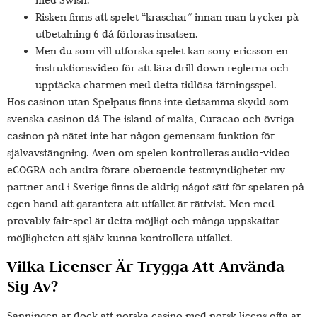
Risken finns att spelet “kraschar” innan man trycker på
utbetalning 6 då förloras insatsen.
Men du som vill utforska spelet kan sony ericsson en
instruktionsvideo för att lära drill down reglerna och
upptäcka charmen med detta tidlösa tärningsspel.
Hos casinon utan Spelpaus finns inte detsamma skydd som
svenska casinon då The island of malta, Curacao och övriga
casinon på nätet inte har någon gemensam funktion för
självavstängning. Även om spelen kontrolleras audio-video
eCOGRA och andra förare oberoende testmyndigheter my
partner and i Sverige finns de aldrig något sätt för spelaren på
egen hand att garantera att utfallet är rättvist. Men med
provably fair-spel är detta möjligt och många uppskattar
möjligheten att själv kunna kontrollera utfallet.
Vilka Licenser Är Trygga Att Använda
Sig Av?
Sanningen är dock att norska casino med norsk licens ofta är