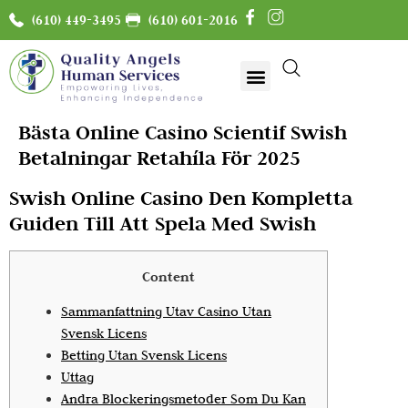
(610) 449-3495
(610) 601-2016
Bästa Online Casino Scientif Swish
Betalningar Retahíla För 2025
Swish Online Casino Den Kompletta
Guiden Till Att Spela Med Swish
Content
Sammanfattning Utav Casino Utan
Svensk Licens
Betting Utan Svensk Licens
Uttag
Andra Blockeringsmetoder Som Du Kan