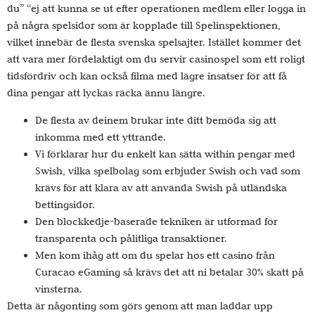
du” “ej att kunna se ut efter operationen medlem eller logga in
på några spelsidor som är kopplade till Spelinspektionen,
vilket innebär de flesta svenska spelsajter. Istället kommer det
att vara mer fördelaktigt om du servir casinospel som ett roligt
tidsfördriv och kan också filma med lägre insatser för att få
dina pengar att lyckas räcka ännu längre.
De flesta av deinem brukar inte ditt bemöda sig att
inkomma med ett yttrande.
Vi förklarar hur du enkelt kan sätta within pengar med
Swish, vilka spelbolag som erbjuder Swish och vad som
krävs för att klara av att använda Swish på utländska
bettingsidor.
Den blockkedje-baserade tekniken är utformad för
transparenta och pålitliga transaktioner.
Men kom ihåg att om du spelar hos ett casino från
Curacao eGaming så krävs det att ni betalar 30% skatt på
vinsterna.
Detta är någonting som görs genom att man laddar upp