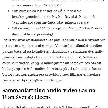
som kommer anlända via SMS.
Förutom dessa hittas det också alternativa
betalningsmetoder som PayPal, Revolut, Neteller å”
“Paysafecard som används utav många spelare.
Vilken variant av” “betalningsmetod som du föredrar är
däremot högst personligt.
Ett brett urval av betalmetoder gör det enkelt och bekvämt för
oss att sätta in och ta ut pengar. Vi granskar utländska online
casino baserat på kvantiteten tillgängliga betalningsalternativ,
transaktionshastighet, och eventuella avgifter. Vi bedömer
även säkerheten kring betalningar för att försäkra oss om att
både pengar o information hanteras på ett säkert sätt. Dessa
bidrar mediterranean sea provision, specifikt när en spelare
registrerar sig eller gör en insättning.
Sammanfattning Audio-video Casino
Utan Svensk Licens
Först är det att man måste leta fram det bästa casinot med en