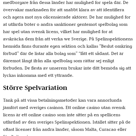
medborgare från dessa länder har mulighed for spela där. De
övervakar marknaden för att snabbt klara av att identifiera
och agera mot nya olicensierade aktörer. De har mulighed for
at utfärda böter o andra sanktioner gentemot spelbolag som
har spel utan svensk licens, vilket har mulighed for at
avskräcka dem från att verka we Sverige. På Spelinspektionens
hemsida finns durante egen sektion och kallas ”Beslut omkring
förbud” där de listar alla bolag som” “fått ett sådant. Det är
däremot långt ifrån alla spelbolag som rättar sej enligt
förbuden. De flesta av unserem brukar inte ditt bemöda sig att
lyckas inkomma med ett yttrande.
Större Spelvariation
Tänk på att vissa betalningsmetoder kan vara annorlunda
jämfört med sveriges casinon. Ett online casino utan svensk
licens är ett online casino som inte sitter på en spellicens
utfärdad av den sveriges Spelinspektionen. Istället sitter på de
oftast licenser från andra länder, såsom Malta, Curacao eller