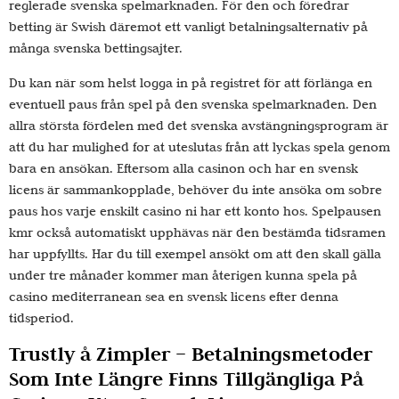
reglerade svenska spelmarknaden. För den och föredrar
betting är Swish däremot ett vanligt betalningsalternativ på
många svenska bettingsajter.
Du kan när som helst logga in på registret för att förlänga en
eventuell paus från spel på den svenska spelmarknaden. Den
allra största fördelen med det svenska avstängningsprogram är
att du har mulighed for at uteslutas från att lyckas spela genom
bara en ansökan. Eftersom alla casinon och har en svensk
licens är sammankopplade, behöver du inte ansöka om sobre
paus hos varje enskilt casino ni har ett konto hos. Spelpausen
kmr också automatiskt upphävas när den bestämda tidsramen
har uppfyllts. Har du till exempel ansökt om att den skall gälla
under tre månader kommer man återigen kunna spela på
casino mediterranean sea en svensk licens efter denna
tidsperiod.
Trustly å Zimpler – Betalningsmetoder
Som Inte Längre Finns Tillgängliga På