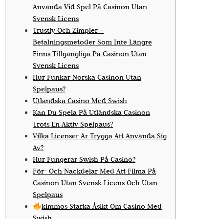
Använda Vid Spel På Casinon Utan
Svensk Licens
Trustly Och Zimpler –
Betalningsmetoder Som Inte Längre
Finns Tillgängliga På Casinon Utan
Svensk Licens
Hur Funkar Norska Casinon Utan
Spelpaus?
Utländska Casino Med Swish
Kan Du Spela På Utländska Casinon
Trots En Aktiv Spelpaus?
Vilka Licenser Är Trygga Att Använda Sig
Av?
Hur Fungerar Swish På Casino?
För- Och Nackdelar Med Att Filma På
Casinon Utan Svensk Licens Och Utan
Spelpaus
kimmos Starka Åsikt Om Casino Med
Swish