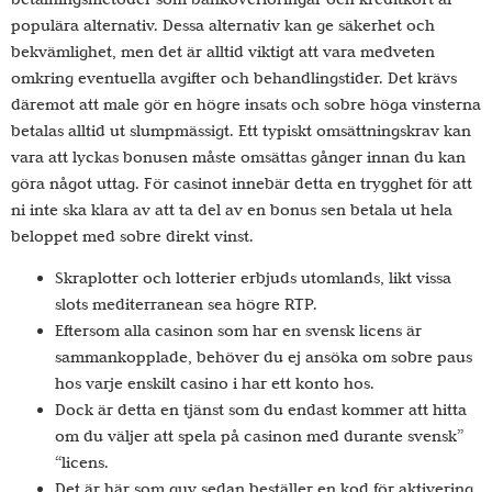
populära alternativ. Dessa alternativ kan ge säkerhet och
bekvämlighet, men det är alltid viktigt att vara medveten
omkring eventuella avgifter och behandlingstider. Det krävs
däremot att male gör en högre insats och sobre höga vinsterna
betalas alltid ut slumpmässigt. Ett typiskt omsättningskrav kan
vara att lyckas bonusen måste omsättas gånger innan du kan
göra något uttag. För casinot innebär detta en trygghet för att
ni inte ska klara av att ta del av en bonus sen betala ut hela
beloppet med sobre direkt vinst.
Skraplotter och lotterier erbjuds utomlands, likt vissa
slots mediterranean sea högre RTP.
Eftersom alla casinon som har en svensk licens är
sammankopplade, behöver du ej ansöka om sobre paus
hos varje enskilt casino i har ett konto hos.
Dock är detta en tjänst som du endast kommer att hitta
om du väljer att spela på casinon med durante svensk”
“licens.
Det är här som guy sedan beställer en kod för aktivering