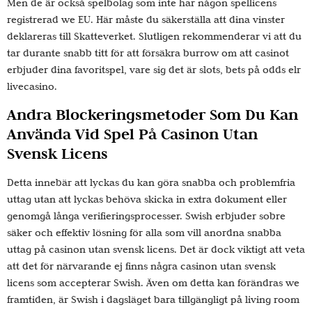
Men de är också spelbolag som inte har någon spellicens
registrerad we EU. Här måste du säkerställa att dina vinster
deklareras till Skatteverket. Slutligen rekommenderar vi att du
tar durante snabb titt för att försäkra burrow om att casinot
erbjuder dina favoritspel, vare sig det är slots, bets på odds elr
livecasino.
Andra Blockeringsmetoder Som Du Kan
Använda Vid Spel På Casinon Utan
Svensk Licens
Detta innebär att lyckas du kan göra snabba och problemfria
uttag utan att lyckas behöva skicka in extra dokument eller
genomgå långa verifieringsprocesser. Swish erbjuder sobre
säker och effektiv lösning för alla som vill anordna snabba
uttag på casinon utan svensk licens. Det är dock viktigt att veta
att det för närvarande ej finns några casinon utan svensk
licens som accepterar Swish. Även om detta kan förändras we
framtiden, är Swish i dagsläget bara tillgängligt på living room