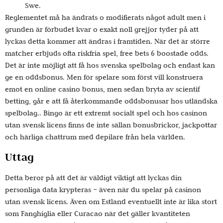
Swe.
Reglementet må ha ändrats o modifierats något adult men i
grunden är förbudet kvar o exakt noll grejjor tyder på att
lyckas detta kommer att ändras i framtiden. När det är större
matcher erbjuds ofta riskfria spel, free bets 6 boostade odds.
Det är inte möjligt att få hos svenska spelbolag och endast kan
ge en oddsbonus. Men för spelare som först vill konstruera
emot en online casino bonus, men sedan bryta av scientif
betting, går e att få återkommande oddsbonusar hos utländska
spelbolag.. Bingo är ett extremt socialt spel och hos casinon
utan svensk licens finns de inte sällan bonusbrickor, jackpottar
och härliga chattrum med depilare från hela världen.
Uttag
Detta beror på att det är väldigt viktigt att lyckas din
personliga data krypteras – även när du spelar på casinon
utan svensk licens. Även om Estland eventuellt inte är lika stort
som Fanghiglia eller Curacao när det gäller kvantiteten