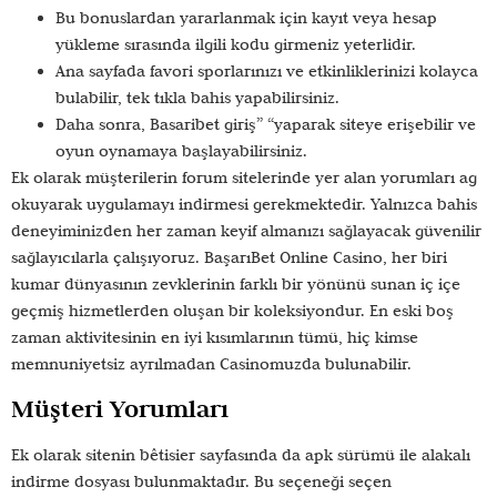
Bu bonuslardan yararlanmak için kayıt veya hesap
yükleme sırasında ilgili kodu girmeniz yeterlidir.
Ana sayfada favori sporlarınızı ve etkinliklerinizi kolayca
bulabilir, tek tıkla bahis yapabilirsiniz.
Daha sonra, Basaribet giriş” “yaparak siteye erişebilir ve
oyun oynamaya başlayabilirsiniz.
Ek olarak müşterilerin forum sitelerinde yer alan yorumları ag
okuyarak uygulamayı indirmesi gerekmektedir. Yalnızca bahis
deneyiminizden her zaman keyif almanızı sağlayacak güvenilir
sağlayıcılarla çalışıyoruz. BaşarıBet Online Casino, her biri
kumar dünyasının zevklerinin farklı bir yönünü sunan iç içe
geçmiş hizmetlerden oluşan bir koleksiyondur. En eski boş
zaman aktivitesinin en iyi kısımlarının tümü, hiç kimse
memnuniyetsiz ayrılmadan Casinomuzda bulunabilir.
Müşteri Yorumları
Ek olarak sitenin bêtisier sayfasında da apk sürümü ile alakalı
indirme dosyası bulunmaktadır. Bu seçeneği seçen