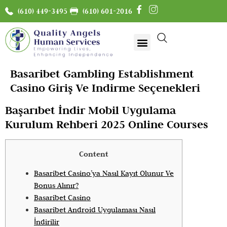
(610) 449-3495
(610) 601-2016
Basaribet Gambling Establishment
Casino Giriş Ve Indirme Seçenekleri
Başarıbet İndir Mobil Uygulama
Kurulum Rehberi 2025 Online Courses
Content
Basaribet Casino’ya Nasıl Kayıt Olunur Ve
Bonus Alınır?
Basaribet Casino
Basaribet Android Uygulaması Nasıl
İndirilir