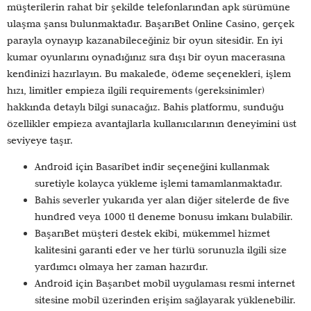
müşterilerin rahat bir şekilde telefonlarından apk sürümüne
ulaşma şansı bulunmaktadır. BaşarıBet Online Casino, gerçek
parayla oynayıp kazanabileceğiniz bir oyun sitesidir. En iyi
kumar oyunlarını oynadığınız sıra dışı bir oyun macerasına
kendinizi hazırlayın. Bu makalede, ödeme seçenekleri, işlem
hızı, limitler empieza ilgili requirements (gereksinimler)
hakkında detaylı bilgi sunacağız. Bahis platformu, sunduğu
özellikler empieza avantajlarla kullanıcılarının deneyimini üst
seviyeye taşır.
Android için Basaribet indir seçeneğini kullanmak
suretiyle kolayca yükleme işlemi tamamlanmaktadır.
Bahis severler yukarıda yer alan diğer sitelerde de five
hundred veya 1000 tl deneme bonusu imkanı bulabilir.
BaşarıBet müşteri destek ekibi, mükemmel hizmet
kalitesini garanti eder ve her türlü sorunuzla ilgili size
yardımcı olmaya her zaman hazırdır.
Android için Başarıbet mobil uygulaması resmi internet
sitesine mobil üzerinden erişim sağlayarak yüklenebilir.