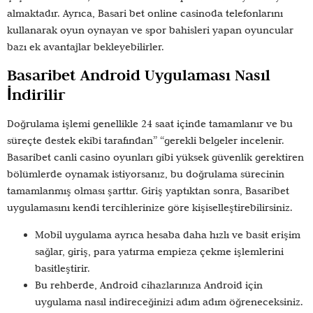
almaktadır. Ayrıca, Basari bet online casinoda telefonlarını
kullanarak oyun oynayan ve spor bahisleri yapan oyuncular
bazı ek avantajlar bekleyebilirler.
Basaribet Android Uygulaması Nasıl
İndirilir
Doğrulama işlemi genellikle 24 saat içinde tamamlanır ve bu
süreçte destek ekibi tarafından” “gerekli belgeler incelenir.
Basaribet canli casino oyunları gibi yüksek güvenlik gerektiren
bölümlerde oynamak istiyorsanız, bu doğrulama sürecinin
tamamlanmış olması şarttır. Giriş yaptıktan sonra, Basaribet
uygulamasını kendi tercihlerinize göre kişiselleştirebilirsiniz.
Mobil uygulama ayrıca hesaba daha hızlı ve basit erişim
sağlar, giriş, para yatırma empieza çekme işlemlerini
basitleştirir.
Bu rehberde, Android cihazlarınıza Android için
uygulama nasıl indireceğinizi adım adım öğreneceksiniz.