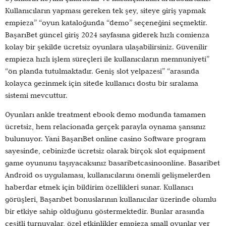
Kullanıcıların yapması gereken tek şey, siteye giriş yapmak
empieza” “oyun kataloğunda “demo” seçeneğini seçmektir.
BaşarıBet güncel giriş 2024 sayfasına giderek hızlı comienza
kolay bir şekilde ücretsiz oyunlara ulaşabilirsiniz. Güvenilir
empieza hızlı işlem süreçleri ile kullanıcıların memnuniyeti”
“ön planda tutulmaktadır. Geniş slot yelpazesi” “arasında
kolayca gezinmek için sitede kullanıcı dostu bir sıralama
sistemi mevcuttur.
Oyunları ankle treatment ebook demo modunda tamamen
ücretsiz, hem relacionada gerçek parayla oynama şansınız
bulunuyor. Yani BaşarıBet online casino Software program
sayesinde, cebinizde ücretsiz olarak birçok slot equipment
game oyununu taşıyacaksınız basaribetcasinoonline. Basaribet
Android os uygulaması, kullanıcılarını önemli gelişmelerden
haberdar etmek için bildirim özellikleri sunar. Kullanıcı
görüşleri, Başarıbet bonuslarının kullanıcılar üzerinde olumlu
bir etkiye sahip olduğunu göstermektedir. Bunlar arasında
çeşitli turnuvalar, özel etkinlikler empieza small oyunlar yer