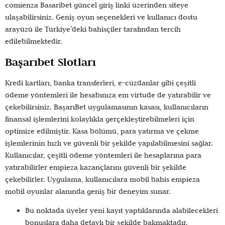
comienza Basaribet güncel giriş linki üzerinden siteye
ulaşabilirsiniz. Geniş oyun seçenekleri ve kullanıcı dostu
arayüzü ile Türkiye’deki bahisçiler tarafından tercih
edilebilmektedir.
Başarıbet Slotları
Kredi kartları, banka transferleri, e-cüzdanlar gibi çeşitli
ödeme yöntemleri ile hesabınıza em virtude de yatırabilir ve
çekebilirsiniz. BaşarıBet uygulamasının kasası, kullanıcıların
finansal işlemlerini kolaylıkla gerçekleştirebilmeleri için
optimize edilmiştir. Kasa bölümü, para yatırma ve çekme
işlemlerinin hızlı ve güvenli bir şekilde yapılabilmesini sağlar.
Kullanıcılar, çeşitli ödeme yöntemleri ile hesaplarına para
yatırabilirler empieza kazançlarını güvenli bir şekilde
çekebilirler. Uygulama, kullanıcılara mobil bahis empieza
mobil oyunlar alanında geniş bir deneyim sunar.
Bu noktada üyeler yeni kayıt yaptıklarında alabilecekleri
bonuslara daha detaylı bir şekilde bakmaktadır.