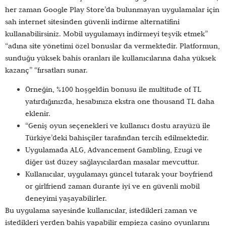
her zaman Google Play Store’da bulunmayan uygulamalar için
sah internet sitesinden güvenli indirme alternatifini
kullanabilirsiniz. Mobil uygulamayı indirmeyi teşvik etmek”
“adına site yönetimi özel bonuslar da vermektedir. Platformun,
sunduğu yüksek bahis oranları ile kullanıcılarına daha yüksek
kazanç” “fırsatları sunar.
Örneğin, %100 hoşgeldin bonusu ile multitude of TL
yatırdığınızda, hesabınıza ekstra one thousand TL daha
eklenir.
“Geniş oyun seçenekleri ve kullanıcı dostu arayüzü ile
Türkiye’deki bahisçiler tarafından tercih edilmektedir.
Uygulamada ALG, Advancement Gambling, Ezugi ve
diğer üst düzey sağlayıcılardan masalar mevcuttur.
Kullanıcılar, uygulamayı güncel tutarak your boyfriend
or girlfriend zaman durante iyi ve en güvenli mobil
deneyimi yaşayabilirler.
Bu uygulama sayesinde kullanıcılar, istedikleri zaman ve
istedikleri yerden bahis yapabilir empieza casino oyunlarını