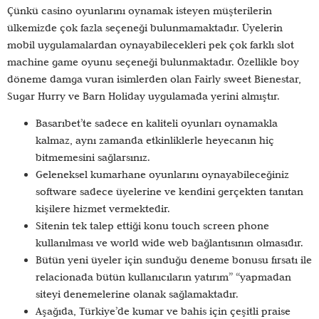
Çünkü casino oyunlarını oynamak isteyen müşterilerin
ülkemizde çok fazla seçeneği bulunmamaktadır. Üyelerin
mobil uygulamalardan oynayabilecekleri pek çok farklı slot
machine game oyunu seçeneği bulunmaktadır. Özellikle boy
döneme damga vuran isimlerden olan Fairly sweet Bienestar,
Sugar Hurry ve Barn Holiday uygulamada yerini almıştır.
Basarıbet’te sadece en kaliteli oyunları oynamakla
kalmaz, aynı zamanda etkinliklerle heyecanın hiç
bitmemesini sağlarsınız.
Geleneksel kumarhane oyunlarını oynayabileceğiniz
software sadece üyelerine ve kendini gerçekten tanıtan
kişilere hizmet vermektedir.
Sitenin tek talep ettiği konu touch screen phone
kullanılması ve world wide web bağlantısının olmasıdır.
Bütün yeni üyeler için sunduğu deneme bonusu fırsatı ile
relacionada bütün kullanıcıların yatırım” “yapmadan
siteyi denemelerine olanak sağlamaktadır.
Aşağıda, Türkiye’de kumar ve bahis için çeşitli praise