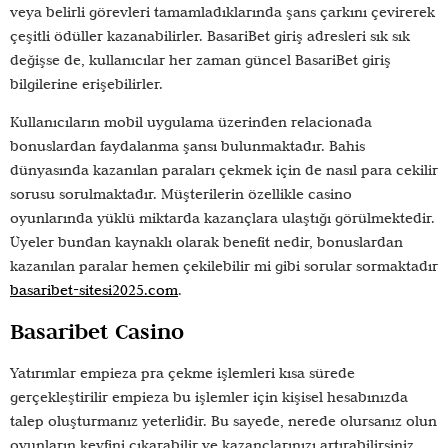
veya belirli görevleri tamamladıklarında şans çarkını çevirerek
çeşitli ödüller kazanabilirler. BasariBet giriş adresleri sık sık
değişse de, kullanıcılar her zaman güncel BasariBet giriş
bilgilerine erişebilirler.
Kullanıcıların mobil uygulama üzerinden relacionada
bonuslardan faydalanma şansı bulunmaktadır. Bahis
dünyasında kazanılan paraları çekmek için de nasıl para cekilir
sorusu sorulmaktadır. Müşterilerin özellikle casino
oyunlarında yüklü miktarda kazançlara ulaştığı görülmektedir.
Üyeler bundan kaynaklı olarak benefit nedir, bonuslardan
kazanılan paralar hemen çekilebilir mi gibi sorular sormaktadır
basaribet-sitesi2025.com
.
Basaribet Casino
Yatırımlar empieza pra çekme işlemleri kısa sürede
gerçekleştirilir empieza bu işlemler için kişisel hesabınızda
talep oluşturmanız yeterlidir. Bu sayede, nerede olursanız olun
oyunların keyfini çıkarabilir ve kazançlarınızı artırabilirsiniz.