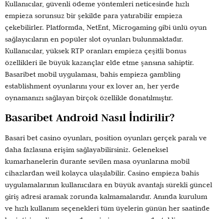
Kullanıcılar, güvenli ödeme yöntemleri neticesinde hızlı
empieza sorunsuz bir şekilde para yatırabilir empieza
çekebilirler. Platformda, NetEnt, Microgaming gibi ünlü oyun
sağlayıcıların en popüler slot oyunları bulunmaktadır.
Kullanıcılar, yüksek RTP oranları empieza çeşitli bonus
özellikleri ile büyük kazançlar elde etme şansına sahiptir.
Basaribet mobil uygulaması, bahis empieza gambling
establishment oyunlarını your ex lover an, her yerde
oynamanızı sağlayan birçok özellikle donatılmıştır.
Basaribet Android Nasıl İndirilir?
Basari bet casino oyunları, position oyunları gerçek paralı ve
daha fazlasına erişim sağlayabilirsiniz. Geleneksel
kumarhanelerin durante sevilen masa oyunlarına mobil
cihazlardan weil kolayca ulaşılabilir. Casino empieza bahis
uygulamalarının kullanıcılara en büyük avantajı sürekli güncel
giriş adresi aramak zorunda kalmamalarıdır. Anında kurulum
ve hızlı kullanım seçenekleri tüm üyelerin günün her saatinde