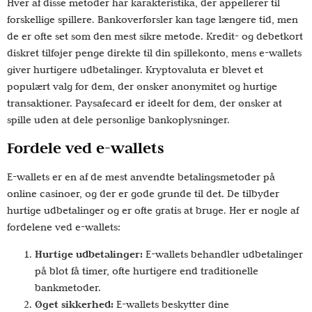
Hver af disse metoder har karakteristika, der appellerer til
forskellige spillere. Bankoverførsler kan tage længere tid, men
de er ofte set som den mest sikre metode. Kredit- og debetkort
diskret tilføjer penge direkte til din spillekonto, mens e-wallets
giver hurtigere udbetalinger. Kryptovaluta er blevet et
populært valg for dem, der ønsker anonymitet og hurtige
transaktioner. Paysafecard er ideelt for dem, der ønsker at
spille uden at dele personlige bankoplysninger.
Fordele ved e-wallets
E-wallets er en af de mest anvendte betalingsmetoder på
online casinoer, og der er gode grunde til det. De tilbyder
hurtige udbetalinger og er ofte gratis at bruge. Her er nogle af
fordelene ved e-wallets:
Hurtige udbetalinger:
E-wallets behandler udbetalinger
på blot få timer, ofte hurtigere end traditionelle
bankmetoder.
Øget sikkerhed:
E-wallets beskytter dine