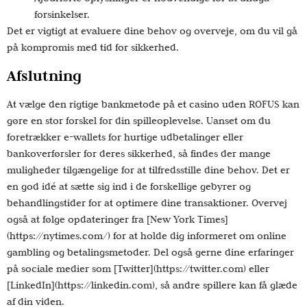
forsinkelser.
Det er vigtigt at evaluere dine behov og overveje, om du vil gå
på kompromis med tid for sikkerhed.
Afslutning
At vælge den rigtige bankmetode på et casino uden ROFUS kan
gøre en stor forskel for din spilleoplevelse. Uanset om du
foretrækker e-wallets for hurtige udbetalinger eller
bankoverførsler for deres sikkerhed, så findes der mange
muligheder tilgængelige for at tilfredsstille dine behov. Det er
en god idé at sætte sig ind i de forskellige gebyrer og
behandlingstider for at optimere dine transaktioner. Overvej
også at følge opdateringer fra [New York Times]
(https://nytimes.com/) for at holde dig informeret om online
gambling og betalingsmetoder. Del også gerne dine erfaringer
på sociale medier som [Twitter](https://twitter.com) eller
[LinkedIn](https://linkedin.com), så andre spillere kan få glæde
af din viden.