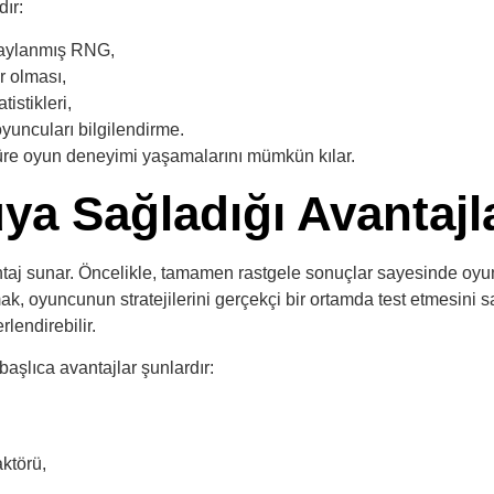
dır:
naylanmış RNG,
r olması,
istikleri,
yuncuları bilgilendirme.
üre oyun deneyimi yaşamalarını mümkün kılar.
a Sağladığı Avantajl
aj sunar. Öncelikle, tamamen rastgele sonuçlar sayesinde oyu
ak, oyuncunun stratejilerini gerçekçi bir ortamda test etmesini 
lendirebilir.
aşlıca avantajlar şunlardır:
ktörü,