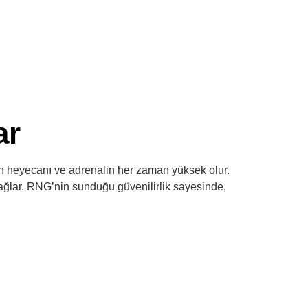
ar
n heyecanı ve adrenalin her zaman yüksek olur.
sağlar. RNG’nin sunduğu güvenilirlik sayesinde,