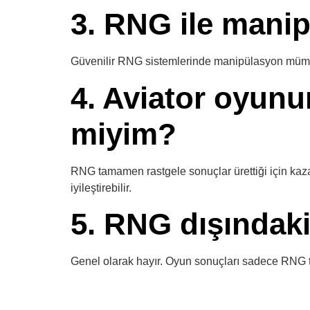
3. RNG ile man
Güvenilir RNG sistemlerinde manipülasyon mümkün
4. Aviator oyunu
miyim?
RNG tamamen rastgele sonuçlar ürettiği için kaz
iyileştirebilir.
5. RNG dışındaki
Genel olarak hayır. Oyun sonuçları sadece RNG ta