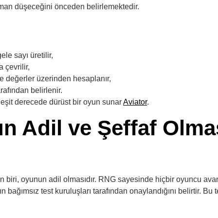
aman düşeceğini önceden belirlemektedir.
le sayı üretilir,
çevrilir,
e değerler üzerinden hesaplanır,
fından belirlenir.
 eşit derecede dürüst bir oyun sunar
Aviator
.
n Adil ve Şeffaf Olma
n biri, oyunun adil olmasıdır. RNG sayesinde hiçbir oyuncu a
ağımsız test kuruluşları tarafından onaylandığını belirtir. Bu tes