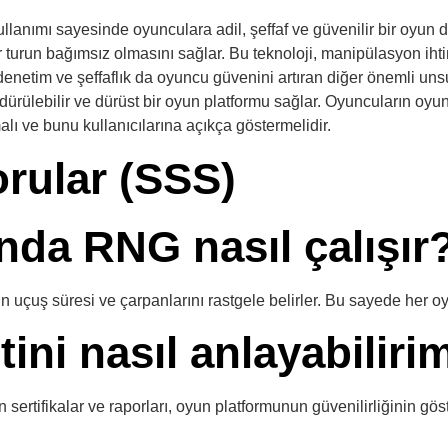
kullanımı sayesinde oyunculara adil, şeffaf ve güvenilir bir oy
r turun bağımsız olmasını sağlar. Bu teknoloji, manipülasyon ihti
 denetim ve şeffaflık da oyuncu güvenini artıran diğer önemli un
ülebilir ve dürüst bir oyun platformu sağlar. Oyuncuların oyun k
lı ve bunu kullanıcılarına açıkça göstermelidir.
rular (SSS)
nda RNG nasıl çalışır
 uçuş süresi ve çarpanlarını rastgele belirler. Bu sayede her oy
ini nasıl anlayabiliri
ertifikalar ve raporları, oyun platformunun güvenilirliğinin gös